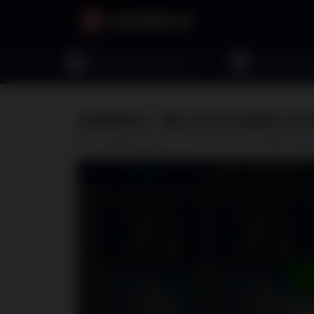
Beste Online Casinos
Online Casino
Online Casinos Österreich
Kostenlose Slots
Admir
Casinos mit hohen Gewinnchancen
Casinos mit schneller Auszahlung
Online Casino Mindesteinzahlung
ADMIRAL NELSON DEMO KO
Autor:
Bashkim Vurcer
Aktualisiert:
31.07.2026
Wie