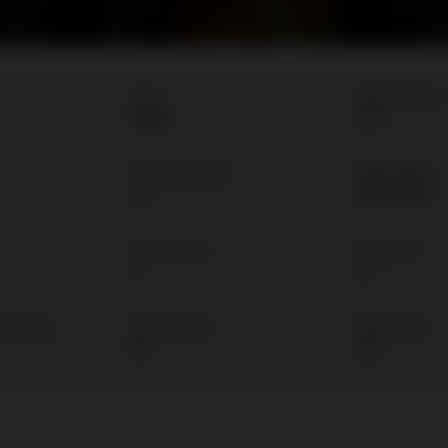
RTP
Jackpot-Spiel
98.0%
Nein
Scatter-Symbol
Technologie
Ja
HTML5, JS
Min. Einsatz
Freispiele
1
Ja
en-Thema
Max. Einsatz
Bonusspiel
50
Nein