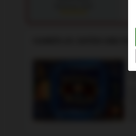
Bewertung:
9.6
/10
GAMEPLAY, DATEN UND FA
Adm
sei
Sie
Der
ben
24.
nac
Spi