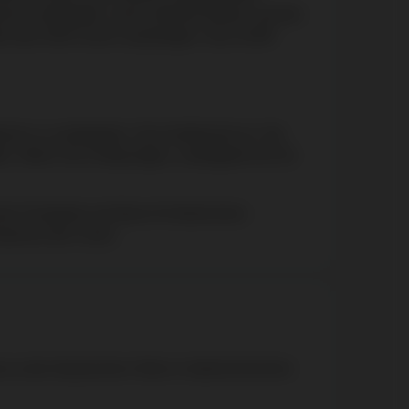
ewinne verdoppeln, wenn Admiral Nelson auf den
en den Dreh schon rauskriegen. Das Schiff-
inn zu verdoppeln. Das funktioniert so: Sie
. Wenn Sie richtig liegen, verdoppelt sich Ihr
ehn Freispiele auf diese Art bekommen.
ewinne der Linien.
t zu den klassischen Slots in österreichischen