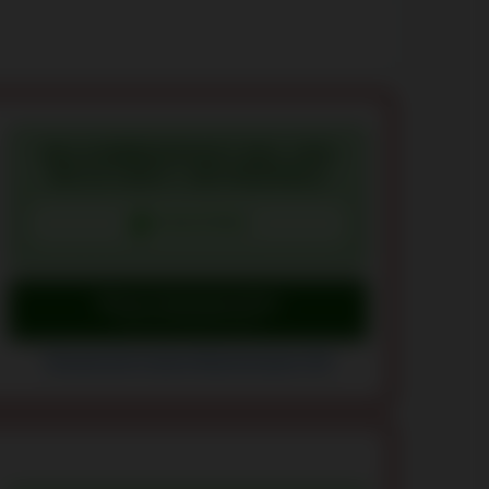
WILLKOMMENSPAKET: MAX. 100%
BIS ZU 5.000 € + 300 FREISPIELE
ROOSTER2
Bonus beanspruchen
Besuche Rooster.bet Casino
Rooster.bet Casino Bewertungen (14)