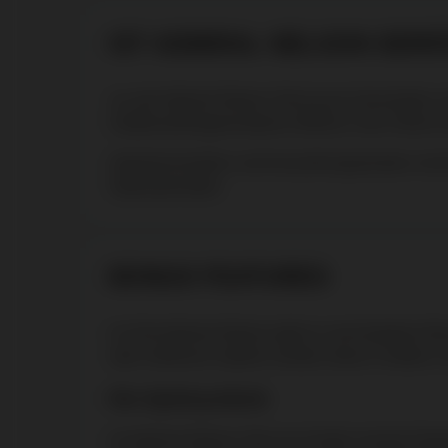
IST ADMIRAL NELSON SERI
Ja, der Admiral Nelson Slot ist ein lizenziertes
Zufallszahlengeneratoren (RNG) in der Online-
Spielmechaniken und Auszahlungsstruktur sind k
Spielautomaten.
BONUS FEATURES
Im Slot Admiral Nelson gibt es verschiedene B
aber erfahrene Spieler werden diese Funktion v
Die Spielsymbole
Im Admiral Nelson Slot von Amatic hat der Entwi