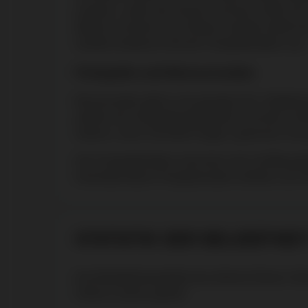
ersetzen, außer die Kanone und das Schiff. Die
Walzen erscheint. Das Nelson-Symbol erfüllt al
Symbol wiederum löst die Freispielfunktion aus.
Freispiele und Bonusrunden
Bonusrunden gibt es wie gesagt nicht. Stattde
wählen die Verdopplungsfunktion und dann müssen
Gewinn, wenn Sie falsch liegen, gewinnen Sie ga
Die Freispielfunktion wird durch die Schiffssy
Innerhalb dieser Freispielrunden erhöhen sich
STATISTIK DER BELIEBTHE
Die Beliebtheitsstatistik des Admiral Nelson Slo
Online-Casinos gehört.