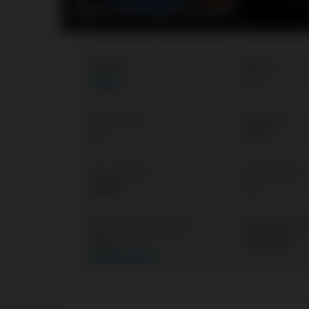
Software
Reihen
Amatic
5-3
Gewinnlinien
Volatilität
10
Hoch
Max. Gewinn
Wild-Symbol
24.000
Ja
Casino-Spielautomaten-
Spielautomat
Typen
Historisch
Echtgeld Slots