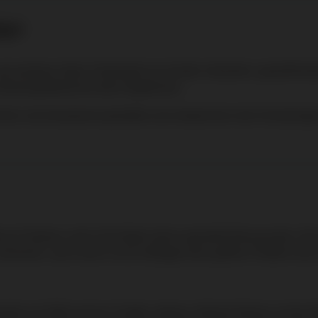
ÖS?
 und seriöses Spiel. Entwickelt von Amatic Industries, gewährleis
Glücksspielbranche faire Ergebnisse.
lar und transparent gestaltet und entsprechen den Erwartungen
onus Features, doch Sie finden keine spezielle Bonusrunde. D
ermissen, auch wenn es für Anfänger kein großes Problem sein 
ckler ein Wild und ein Scatter verbaut. Admiral Nelson ist das