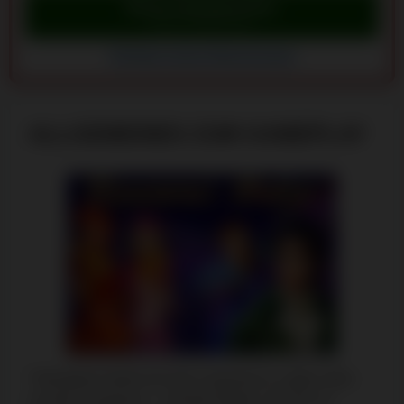
Bonus beanspruchen
Besuche TikiTaka Casino
TikiTaka Casino Bewertungen
ALLGEMEINES ZUM GAMEPLAY
Thematisch dreht sich bei Casanova’s Ladies alles
um den Casanova – und die Damen, die ihm zu