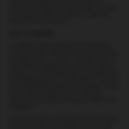
Wild Zeichen auftritt. Auch die Damen können
während der Freispiele zu Stacked Wilds avancieren.
Am wenigsten zahlen bei Casanova’s Ladies das
Weinglas und der Fächer aus.
Boni & Freispiele
Je 3 Masken Scatters aktivieren die Freispiele bei
Casanova’s Ladies. Bevor diese starten, legst du fest,
wie viele Damen – 1, 2 oder 3 – zu Wilds werden. Je
mehr Wilds du einforderst, desto weniger Freispiele
erhältst du. 15 Freispiele gewähren dir 1 Damen Wild,
8 Freispiele gestehen dir 2 dieser Wilds zu, 3 Stacked
Wilds sind gleichbedeutend mit 5 Freispielen. Ähnlich
wie bei NetEnts Jungle Spirit: Call of the Wild
gebietest du so ein Stück weit über das Risiko in den
Freispielen.
Damen Wilds tauchen ausschließlich auf den Walzen
2 bis 5 auf. Auf den ersten Walzen lässt sich in den