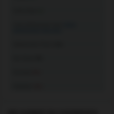
Symbol-Stapel
Ja
Casino-Spielautomaten-Typen
Mobile
Spielautomaten
Video Slots
Spielautomaten-Thema
Liebe
Max. Einsatz
500
Bonusspiel
Nein
Multiplikator
Nein
WO KANNST DU CASANOVA’S