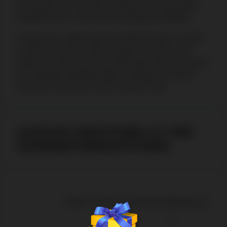
Freispielen der Charmeur zuweilen als übergroßes
Symbol blicken, das mehrere Positionen besetzt.
Casanova’s Ladies hat ein Gamble Feature, mit dem
du deine Gewinne mehren kannst. Versuche, die
Farbe oder den Suit einer verdeckten Karte zu erraten.
Der Gamble ist freigeschaltet, solange der Gewinn
unter dem 400-fachen des Einsatzes liegt.
AUSZAHLUNGSTABELLE UND
GEWINNKOMBINATIONEN
Geben Sie Ihren Linieneinsatzbetrag ein: