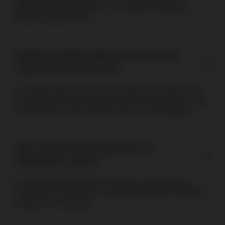
gleichen Gewinnchancen – nur, dass du Gewinne
nicht behalten darfst.
Welches Symbol zahlt bei Casanova’s
Ladies am meisten aus?
Das wertvollste Symbol bei Casanova’s Ladies sind
die Masken Scatters. Fünf Scatters gewähren den 500-
fachen Einsatz und aktivieren bis zu 15 Freispiele.
Was ist die Auszahlungsrate von
Casanova’s Ladies?
Der Amatic Spielautomat hat einen ungewöhnlich
hohen RTP von 97,10 %. Die Volatilität ist im mittleren
Segment anzusiedeln.