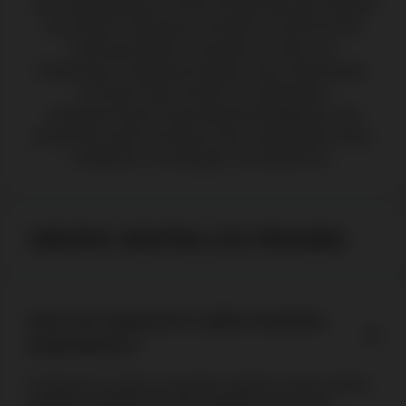
von Inhaltsprojekten und der Überprüfung der Qualität
von Artikeln. Außerdem schreibt er Content für die
iGaming-Branche und leitet ein Team aus
Redakteuren. Nebenbei bloggt er über Glücksspiele
und liebt Video-Games. Er verfügt über
ausgezeichnete Kommunikationsfähigkeiten und
besitzt sehr gute Kenntnisse über verschiedene Blog-
Plattformen wie Blogger und WordPress.
HÄUFIG GESTELLTE FRAGEN
Kann ich Casanova’s Ladies kostenlos
ausprobieren?
Casanova’s Ladies ist auf den meisten Casino-Seiten
kostenlos spielbar. Im Demo-Modus hast du die