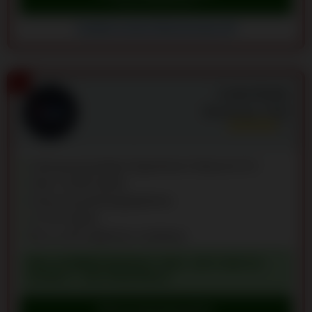
Besuche Goldbet Casino
Goldbet Casino Bewertungen (8)
2
Lucky Hunter
Bewertung:
7.8
/10
Vertrauenswürdiger Eigentümer Hollycorn N.V.
Über 13.000 Spiele
Keine Auszahlungsgebühren
15 VIP-Stufen
Bis zu 20% tägliches Cashback
WILLKOMMENSBONUS: MAX. 100 % BIS ZU
25.000 € + 350 FREISPIELE
Bonus beanspruchen