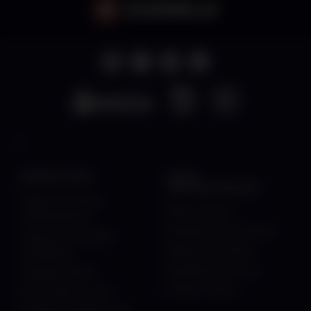
Beliebte Seiten
Casino
Zahlungsmethoden
Casinos mit hohen
Bitcoin Casinos
Gewinnchancen
Handyrechnung Casinos
Casinos mit schneller
Mastercard Casinos
Auszahlung
Paysafecard Casinos
Echtgeld Casinos
Zimpler Casinos
Neue Online Casinos