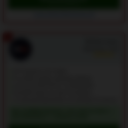
Besuche Lucky Hunter
Lucky Hunter Bewertungen (8)
3
TikiTaka Casino
Bewertung:
7.6
/10
VIP-Programm mit 5 Stufen
Für mobiles Spielen optimierte Website
Lizenz von PAGCOR Nr. 22-0025/d6v95
Fast 6000 Spiele von über 50 Anbietern
12 Zahlungsmöglichkeiten mit sofortiger Einzahlung
WILLKOMMENSBONUS: 100 % BIS ZU 500 € +
200 FREISPIELE + 1 BONUS CRAB