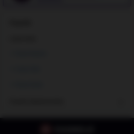
Populär
Letzte Slots
Razor Returns
Crazy Time
Razor Shark
Populär Spielautomaten