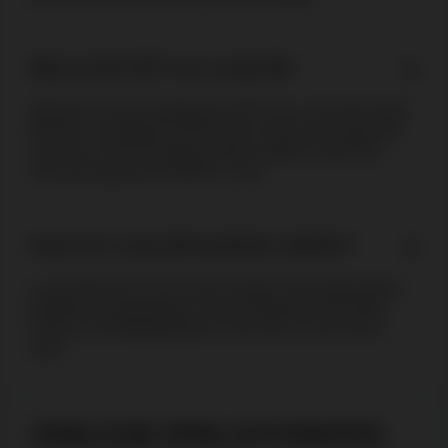
Was ist der RTP von Lucky 88?
Mit Extra Choice beträgt der RTP von Lucky 88 solide
95,60 %. Schaltest du die Extra Choice ab, sparst du
zwar 20 % des Einsatzes, aber zugleich stürzt die
Auszahlungsrate auf 89,97 % ab.
Kann ich Lucky 88 kostenlos spielen?
Lucky 88 lässt sich wie die meisten Automatenspiele
kostenlos ausprobieren. Alle Funktionen wie Extra
Choice und Multiplikatoren sind auch in der Demo
aktiv.
ÄHNLICHE SPIELAUTOMATEN