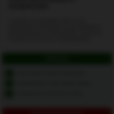
SCHWÄCHEN
Lucky 88 ist ein kurzweiliger Video Slot mit
ungewöhnlichen Mechaniken wie dem Multiplikator
bei Wild Gewinnen. Die bedeutendsten Stärken und
Schwächen des Slots kurz zusammengefasst:
VORTEILE
+
Unterschiedlich volatile Freispiel-Modi
+
Würfelspiel Bonus statt Freispiele wählbar
+
Unverbrauchtes chinesisches Theme
EINSCHRÄNKUNGEN