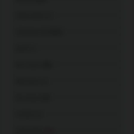
Scatter-Symbol
Ja
Technologie
JS, HTML5
Walzen
5
Max. Gewinn
888x
Wild-Symbol
Ja
Min. Einsatz
0,25
Freispiele
Ja
Symbol-Stapel
Nein