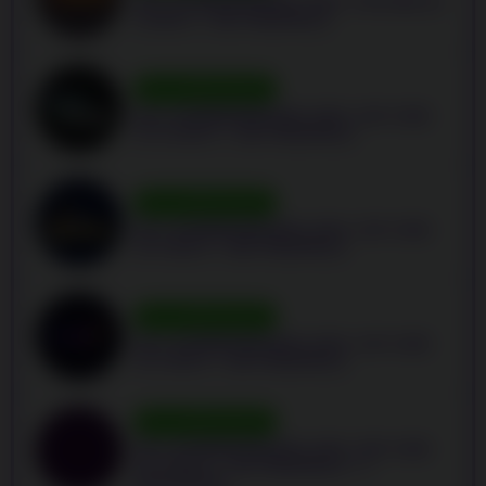
WILLKOMMENSPAKET: MAX. 175% BIS ZU
14.000 € + 400 FREISPIELE
WILLKOMMENSBONUS
WILLKOMMENSBONUS: MAX. 100 % BIS
ZU 14.000 € + 300 FREISPIELE
WILLKOMMENSBONUS
WILLKOMMENSBONUS: MAX. 100 % BIS
ZU 4.000 € + 380 FREISPIELE
WILLKOMMENSBONUS
WILLKOMMENSBONUS: MAX. 125 % BIS
ZU 2.500 € + 200 FREISPIELE
WILLKOMMENSBONUS
WILLKOMMENSBONUS: MAX. 200 % BIS
ZU 2.500 € + 150 FREISPIELE + 1
BONUSSPIEL