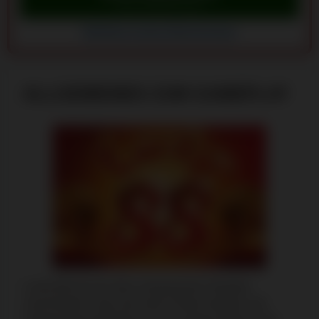
Besuche WinPlace Casino
WinPlace Casino Bewertungen
ALLGEMEINES ZUM GAMEPLAY
Lucky 88 hat sich dem chinesischen Glauben
verschrieben, dass die Zahl 8 Glück bringen soll.