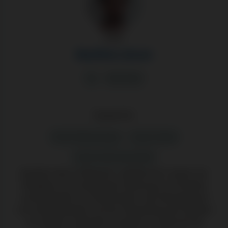
Autor:
Bashkim Vurcer
546 Artikel
Experte für:
Casino Bewertungen
Casino Spiele
Casino Automatenspiele
Bashkim lebt in Österreich, arbeitet seit 3 Jahren als
Redakteur und verfügt über Erfahrung im Schreiben
und Bearbeiten von Webinhalten, dem Management
von Inhaltsprojekten und der Überprüfung der Qualität
von Artikeln. Außerdem schreibt er Content für die