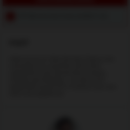
–
RTP fällt ohne Extra Choice auf 89,97 % ab
FAZIT
Selten hat sich ein Video Slot einem Theme so treu
verschrieben wie Lucky 88 der Zahl 8. Recht
ungewöhnlich ist der Start des Bonus Features:
Freispiele oder Würfelspiel – was darf es sein?
Negativ fällt einzig der RTP ins Gewicht, wenn ohne
Extra Choice gespielt wird.