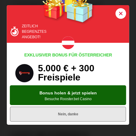
20 Freispiele mit 5x und 18x Multiplikator
10 Freispiele mit 8x und 38x Multiplikator
3 Freispiele mit 18x und 88x Multiplikator
ZEITLICH
BEGRENZTES
Der angegebene Multiplikator greift nur bei Gewinnen,
ANGEBOT!
die mit Wilds zustande kommen. Je höher dein Bedarf
an Freispielen, desto uninteressanter wird der
EXKLUSIVER BONUS FÜR ÖSTERREICHER
Multiplikator.
5.000 € + 300
Beim Würfel Bonus hast du 3 Würfe frei. Ziel ist es, die
Zahl 8 aufzudecken. Jede 8 beschert dir höhere
Freispiele
Gewinne. Die möglichen Gewinne werden im Bonus
aufgelistet.
Bonus holen & jetzt spielen
Besuche Rooster.bet Casino
Im Hauptspiel bringen dir Gewinne mit Wilds weitere
Multiplikatoren zwischen 2x und 88x ein.
Nein, danke
LUCKY 88 STÄRKEN &