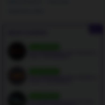
Book of Fruits 10
Fruit Loop
Casanovas Ladies
NEU
NEUE CASINOS
WILLKOMMENSBONUS
WILLKOMMENSPAKET: MAX. 100% BIS ZU
5.000 € + 300 FREISPIELE
WILLKOMMENSBONUS
WILLKOMMENSPAKET: MAX. 175% BIS ZU
14.000 € + 400 FREISPIELE
WILLKOMMENSBONUS
WILLKOMMENSBONUS: MAX. 100 % BIS