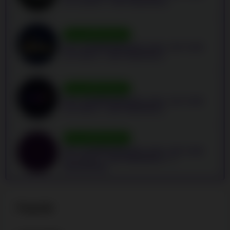
ZU 14.000 € + 300 FREISPIELE
WILLKOMMENSBONUS
WILLKOMMENSBONUS: MAX. 100 % BIS
ZU 4.000 € + 380 FREISPIELE
WILLKOMMENSBONUS
WILLKOMMENSBONUS: MAX. 125 % BIS
ZU 2.500 € + 200 FREISPIELE
WILLKOMMENSBONUS
WILLKOMMENSBONUS: MAX. 200 % BIS
ZU 2.500 € + 150 FREISPIELE + 1
BONUSSPIEL
Populär