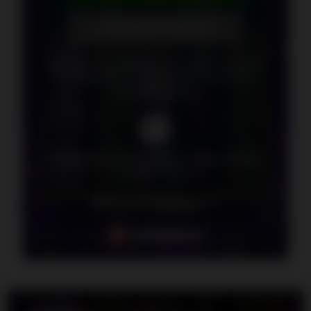
KOSTENLOS SPIELEN
Das Spiel ist möglicherweise nicht im Casino
verfügbar. Bitte überprüfen Sie dies mit der
offiziellen Quelle
Mit dem Klicken bestätige ich, dass ich über
18 Jahre alt bin