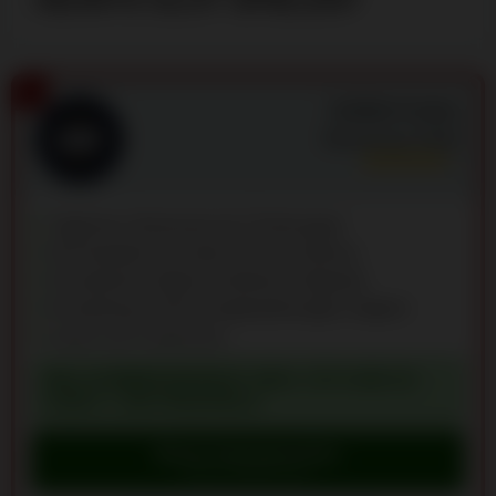
1
Goldbet Casino
Bewertung:
8.9
/10
Tägliches Glücksrad mit 3 Drehungen
50 Freispiele als erster Check-in-Bonus
35 exklusive Spiele im Bereich Originale
Einzahlung mit 30+ Kryptowährungen möglich
Lizenz von Costa Rica
WILLKOMMENSBONUS: MAX. 175 % BIS ZU
4.500 € + 200 FREISPIELE
Bonus beanspruchen
Besuche Goldbet Casino