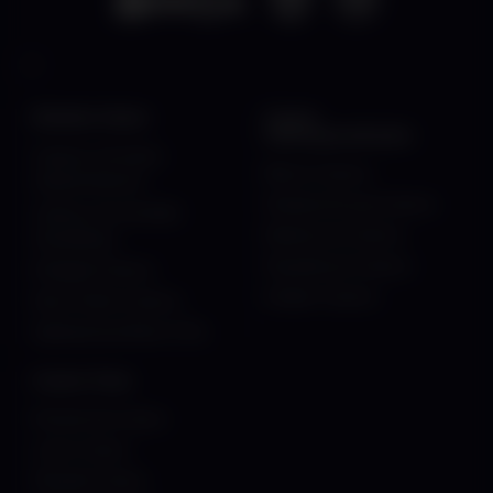
Beliebte Seiten
Casino
Zahlungsmethoden
Casinos mit hohen
Bitcoin Casinos
Gewinnchancen
Handyrechnung Casinos
Casinos mit schneller
Mastercard Casinos
Auszahlung
Paysafecard Casinos
Echtgeld Casinos
Zimpler Casinos
Neue Online Casinos
Spielautomat Book of Ra
Casino Tests
Rooster.bet Casino
Lizaro Casino
Placebet Casino