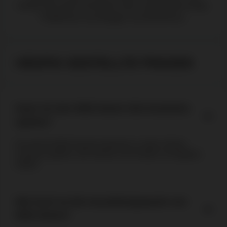
besitzt sehr gute Kenntnisse über verschiedene Blog-
Plattformen wie Blogger und WordPress.
HÄUFIG GESTELLTE FRAGEN
Kann ich den Wild Hearts Slot kostenlos
spielen?
Du kannst Wild Hearts kostenlos in allen Online
Casinos spielen, die Games von Amatic im Angebot
haben.
Wie hoch ist die Auszahlungsquote von
Wild Hearts?