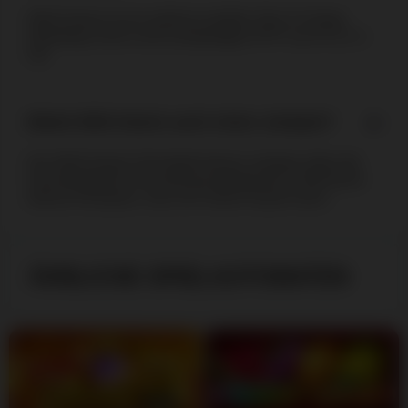
Wild Hearts ist ein äußerst volatiler Slot. Er bringt
allerdings einen recht anständigen RTP von 97,11 %
mit.
Bietet Wild Hearts auch einen Jackpot?
Der Wild Hearts Slot bietet keinen Jackpot. Aber die
höchstmögliche Auszahlung beträgt das 5.000-fache
deines Einsatzes, was sich sehen lassen kann.
ÄHNLICHE SPIELAUTOMATEN