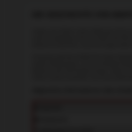
DIE GESCHICHTE VON AMAT
Amatic ist im Online Casino Sektor gar nicht so
macht sie allerdings schon seit 1993. Seit 201
könnte ein Grund sein, warum dir einige Amat
Inzwischen geht der Großteil der Amatic Spielau
sowohl Slotmaschinen, als auch Roulette Autom
Bereits im Jahr 2010 begann Amatic, Spiele auf 
Online Casinos zusammen. Die Firma achtet hie
Allgemeine Informationen über Amat
📅 Gegründet
🏠 Hauptquartier
🤵 Schlüsselpersonen (CEO)