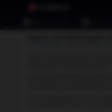
Online Casinos Österreich
Spielautomaten
Amatic
Beste Online Casinos
Online Casino
Casinos mit hohen Gewinnchancen
Casinos mit schneller Auszahlung
Online Casino Mindesteinzahlung
AMATIC SLOTMASCHINEN U
Autor:
Bashkim Vurcer
Aktualisiert:
01.08.2026
Wie
Amatic Slots waren bis vor einigen Jahren nur 
Online Casino-Markt etabliert und das mit gro
mit Amatic Slots noch weiter bestehen werden.
Wenn du den bekannten Anbieter ausprobieren wi
Casino auswählen, das die Spiele anbietet. Dan
unsere persönliche Auswahl der besten Amatic S
Mit seiner jahrzehntelangen Geschichte ist Amat
hier die besten Amatic Online Casinos und geni