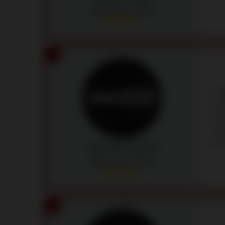
Bewertung:
8.9
/10
2
T
1
7
S
1
Vegas Nova Casino
Bewertung:
8.9
/10
3