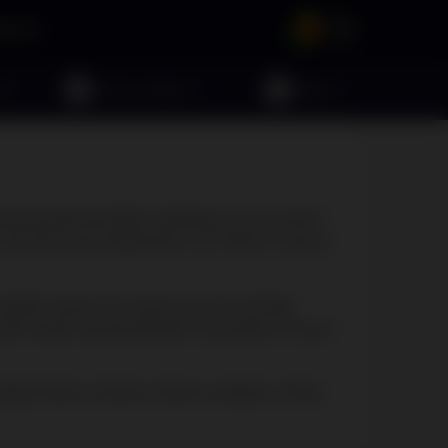
EICH
2
Casino Spiele
Blog
Online Spielautomaten
Bingo: Was sind die Spielregeln
Casino Weihnachtsboni
Kartenzählen im Online Casino
Slots mit hohem RTP
Spielautomaten Tricks & Tipps
elautomatenhersteller allerdings auch auf dem
e, die durch das Aufkommen von Online Casinos
spielen kannst. Du kannst auch ein Amatic
der Amatic Spielautomaten und stellen dir auch
zutage Slots in Online Casinos anbieten. Finde