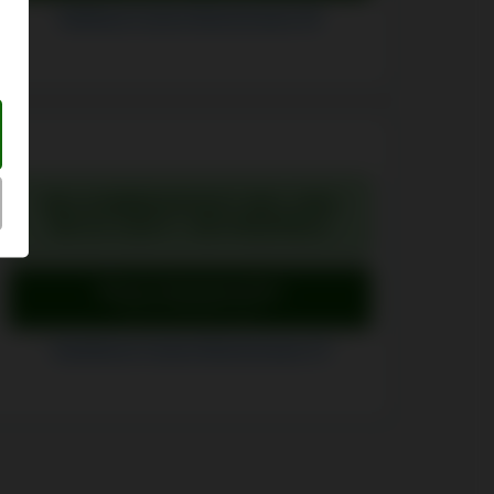
BetBeast Casino Bewertungen (9)
WILLKOMMENSPAKET: MAX. 200%
BIS ZU 3.625 € + 350 FREISPIELE
Bonus beanspruchen
Besuche Gamblezen Casino
Gamblezen Casino Bewertungen (7)