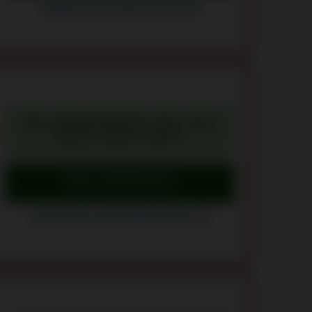
Goldbet Casino Bewertungen (8)
WILLKOMMENSBONUS: MAX. 100 %
BIS ZU 7.000 € + 200 FS
Bonus beanspruchen
Besuche Vegas Nova Casino
Vegas Nova Casino Bewertungen (7)