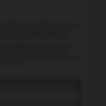
ur Spielautomaten für landbasierte Casinos, das
asinos. Genau, Novomatic Tochterfirma: Das
em Gaming-Giganten Novomatic verbunden.
a unter dem Namen Amanet vor allem in Irland
nige der Vorreiter von mobilen Casinos.
schen arbeitet der Anbieter mit einer Reihe von
mmenzuarbeiten.