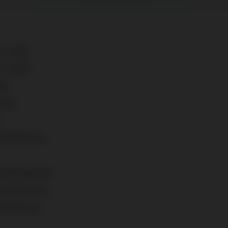
n: x500)
n: x500)
00)
000)
.000 Münzen)
00.000 Münzen)
0.000 Münzen)
000 Münzen)