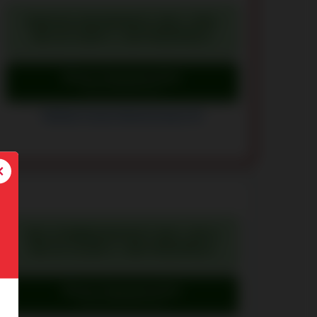
EINZAHLUNGSBONUS: MAX. 150%
BIS ZU 5.000 € + 150 FREISPIELE
Bonus beanspruchen
Besuche Weltbet Casino
Weltbet Casino Bewertungen (5)
WILLKOMMENSPAKET: MAX. 200 %
BIS ZU 10.000 € + 600 FREISPIELE
Bonus beanspruchen
Besuche BetBeast Casino