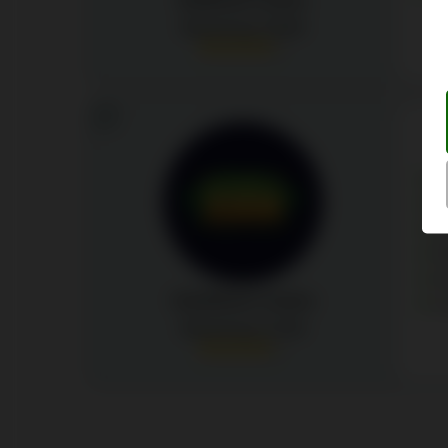
Bewertung:
8.8
/10
5
5
T
S
Ü
U
Gamblezen Casino
C
Bewertung:
8.7
/10