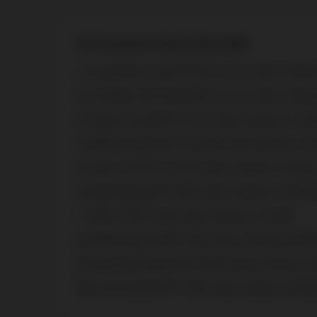
Die 10 besten Amatic Slots 2026
Casanovas Ladies (RTP: 97,1%, Max. Gewin
All Ways Hot Fruits (RTP: 97,1%, Max. Gewin
Super Cats (RTP: 97,3%, Max. Gewinn: x1.0
Wild Anubis (RTP: 97,03%, Max. Gewinn: x5.
Joker X (RTP: 97,03%, Max. Gewinn: x1.000)
Big Panda (RTP: 96%, Max. Gewinn: 10.000
Wild 7 (RTP: 96%, Max. Gewinn: x1.000)
Wild Respin (RTP: 96%, Max. Gewinn: 80.0
Book of Fortune (RTP: 96%, Max. Gewinn: 1
Hot Scatter (RTP: 96%, Max. Gewinn: 250.