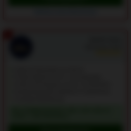
Besuche WinPlace Casino
WinPlace Casino Bewertungen
3
Spinita Casino
Bewertung:
9.6
/10
6 tägliche Reload-Boni pro Woche
5 Krypto-Optionen für Ein- & Auszahlungen
Turniere mit Preispools von bis zu 25.000.000 €
Verantwortungsvolle Spieltools im Spielerkonto
2-minütige Registrierung
WILLKOMMENSBONUS: MAX. 100 % BIS ZU
4.000 € + 380 FREISPIELE
Bonus beanspruchen