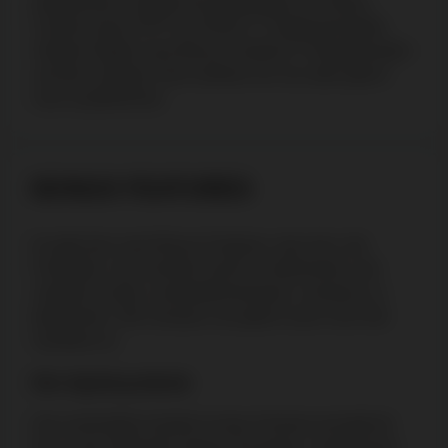
progressiven Jackpot hat (abhängig vom Online
Casino) einen RTP von 95,62 %. Insgesamt bietet
Arabian Nights zwei Bonus Features: Freispielrunden
und den Jackpot. Dem widmen wir uns aber gleich
noch ausführlicher.
BONUS FEATURES
Es gibt also zwei Bonus Features, das eine, die
Freispiele, sind ziemlich leicht zu bekommen, der
Jackpot ist aber, verständlicherweise, schwerer zu
bekommen. Wir schauen uns gleich auch noch die
Symbole an.
Die Spielsymbole
Das wertvollste Symbol ist das Schwert und gibt dir
bis zu das 200-fache deines Einsatzes. Gemeinsam