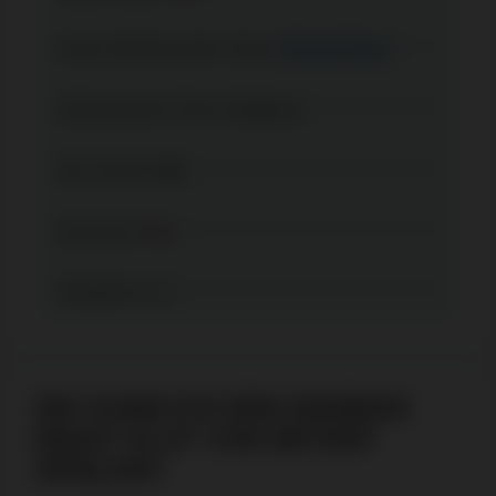
Casino-Spielautomaten-Typen
Echtgeld Slots
Spielautomaten-Thema
Cartoons
Max. Einsatz
200
Bonusspiel
Nein
Multiplikator
Ja
WO KANN ICH DEN ARABIAN
NIGHT SLOT VON NETENT
SPIELEN?