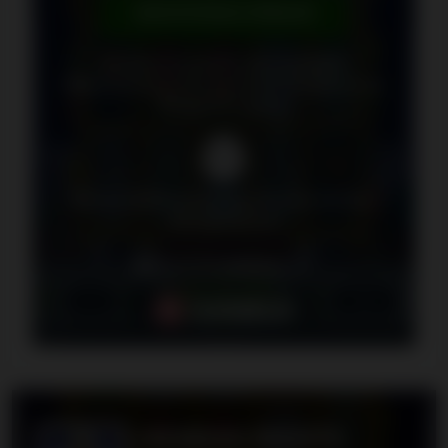
UM ECHTGELD SPIELEN
Die Demo ist gerade nicht verfügbar.
IWenn du bereit bist, kannst du versuchen, um
Echtgeld zu spielen
Mit dem Klicken bestätige ich, dass ich über
18 Jahre alt bin
ARABIAN NIGHTS