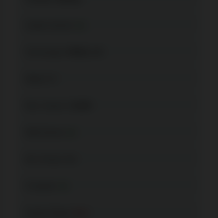
Scatter-Symbol
Ja
Technologie
HTML5, JS
Walzen
5
Max. Gewinn
10.000
Wild-Symbol
Ja
Min. Einsatz
0.1
Freispiele
Ja
Symbol-Stapel
Nein