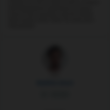
schwertun, den Slot von NetEnt schnell zu verstehen.
Gleichzeitig bietet der Spielautomat auch genug
Anreize für alte Casinohasen, dank des Jackpots.
Netent hat beim Arabian Nights Slot wieder ganze
Arbeit geleistet!
Autor:
Bashkim Vurcer
546 Artikel