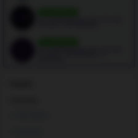
WILLKOMMENSBONUS
WILLKOMMENSBONUS: MAX. 125 % BIS
ZU 2.500 € + 200 FREISPIELE
WILLKOMMENSBONUS
WILLKOMMENSBONUS: MAX. 200 % BIS
ZU 2.500 € + 150 FREISPIELE + 1
BONUSSPIEL
Populär
Letzte Slots
Razor Returns
Crazy Time