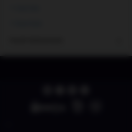
Crazy Time
Razor Shark
Populär Spielautomaten