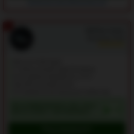
Rooster.bet Casino Bewertungen (14)
2
WinPlace Casino
Bewertung:
9.7
/10
Mehr als 22.000 Spiele
5 %-Bonus auf jede Krypto-Einzahlung
Drei Cashback-Angebote bis zu 10 %
Über 800 Live-Dealer-Tische
30 Freispiele für die Nutzung der mobilen App
WILLKOMMENSBONUS: MAX. 100 %
1WP
BIS ZU 14.000 € + 300 FREISPIELE
Bonus beanspruchen
Besuche WinPlace Casino