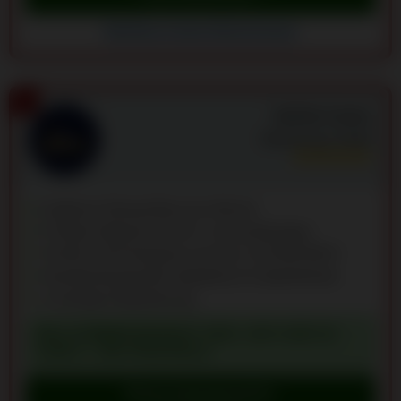
WinPlace Casino Bewertungen
3
Spinita Casino
Bewertung:
9.6
/10
6 tägliche Reload-Boni pro Woche
5 Krypto-Optionen für Ein- & Auszahlungen
Turniere mit Preispools von bis zu 25.000.000 €
Verantwortungsvolle Spieltools im Spielerkonto
2-minütige Registrierung
WILLKOMMENSBONUS: MAX. 100 % BIS ZU
4.000 € + 380 FREISPIELE
Bonus beanspruchen