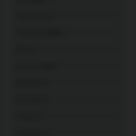
Scatter-Symbol
Ja
Technologie
JS, HTML5
Walzen
5
Max. Gewinn
5.000x
Wild-Symbol
Ja
Min. Einsatz
0,1
Freispiele
Ja
Symbol-Stapel
Ja