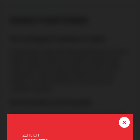
BONUS FUNKTIONEN
Die wichtigsten Symbole im Spiel
Im Basisspiel sowie beim Bonusspiel können auf den
Walzen Wilds, Scatter und normale Symbole, drei
Super Symbole und auch einfach nur leere Felder
erscheinen. Super Symbole erkennst du an den
Kratzern. Sie sind zehnmal so viel wert wie die
normalen Symbole.
Bonusrunden und Freispiele
Achte auf den heulenden Wolf, denn er repräsentiert
das Scatter Symbol. Erscheinen fünf oder mehr
heulende Wölfe, dann kommst du in den Genuss
ZEITLICH
lukrativer Freispiele. Die Anzahl richtet sich nach der