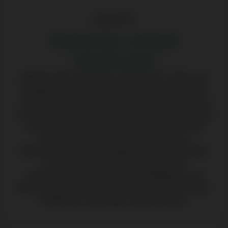
Experte für:
Casino Bewertungen
Casino Spiele
Casino Automatenspiele
Bashkim lebt in Österreich, arbeitet seit 3 Jahren als
Redakteur und verfügt über Erfahrung im Schreiben
und Bearbeiten von Webinhalten, dem Management
von Inhaltsprojekten und der Überprüfung der Qualität
von Artikeln. Außerdem schreibt er Content für die
iGaming-Branche und leitet ein Team aus
Redakteuren. Nebenbei bloggt er über Glücksspiele
und liebt Video-Games. Er verfügt über
ausgezeichnete Kommunikationsfähigkeiten und
besitzt sehr gute Kenntnisse über verschiedene Blog-
Plattformen wie Blogger und WordPress.