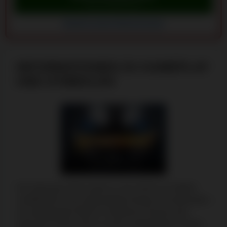
Besuche Spinita Casino
Spinita Casino Bewertungen
INFORMATIONEN ZU GAMEPLAY
UND SYMBOLEN
Der Spinsane Slot wurde im Juni 2019 von NetEnt
veröffentlicht. Das eigenwillige Design in Kombination
mit aufregenden Bonus Funktionen machen den
Spinsane Online Slot zu einem aufregenden Casino