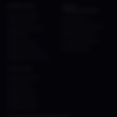
Beliebte Seiten
Casino
Zahlungsmethoden
Casinos mit hohen
Bitcoin Casinos
Gewinnchancen
Handyrechnung Casinos
Casinos mit schneller
Mastercard Casinos
Auszahlung
Paysafecard Casinos
Echtgeld Casinos
Zimpler Casinos
Neue Online Casinos
Spielautomat Book of Ra
Casino Tests
Rooster.bet Casino
Lizaro Casino
Placebet Casino
Dailyspins Casino
GlitchSpin Casino
Verantwortungsvolles Glücksspiel