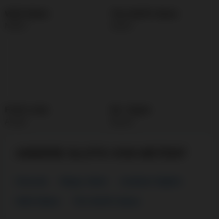
Wild Water
The Wolf’s Bane
NetEnt
NetEnt
Fruit Loop
Mr. Vegas
Amatic
Betsoft
ANDERE SLOTS VON NETENT
Dracula
Mega Joker
Arabian Nights
Wild Water
The Wolf’s Bane