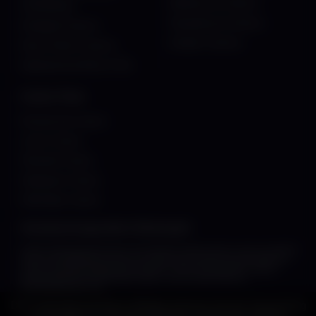
Mastercard Casinos
Auszahlung
Paysafecard Casinos
Echtgeld Casinos
Zimpler Casinos
Neue Online Casinos
Spielautomat Book of Ra
Casino Tests
Rooster.bet Casino
Lizaro Casino
Placebet Casino
Dailyspins Casino
GlitchSpin Casino
Verantwortungsvolles Glücksspiel
Online-Glücksspiele können eine Menge Spaß machen, aber es besteht
immer die Möglichkeit, dass du verlierst. Aus diesem Grund solltest du
immer verantwortungsbewusst spielen. Wenn du Bedenken wegen
problematischem Glücksspiel haben, hole dir bitte Hilfe bei
BeGambleAware.org.
Durch die Nutzung dieser Website stimmen Sie der Verwendung
Copyright © Ecasinos.at 2026 Alle Rechte vorbehalten.