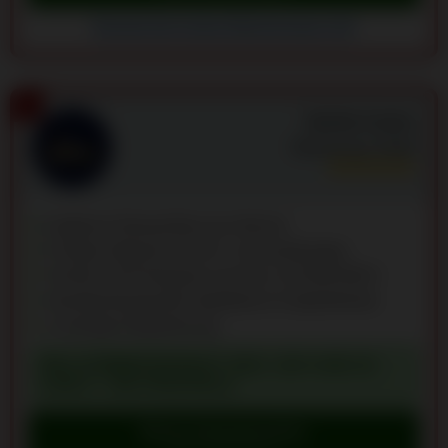
Rooster.bet Casino Bewertungen (14)
2
Spinita Casino
Bewertung:
9.6
/10
6 tägliche Reload-Boni pro Woche
5 Krypto-Optionen für Ein- & Auszahlungen
Turniere mit Preispools von bis zu 25.000.000 €
Verantwortungsvolle Spieltools im Spielerkonto
2-minütige Registrierung
WILLKOMMENSBONUS: MAX. 100 % BIS ZU
4.000 € + 380 FREISPIELE
Bonus beanspruchen