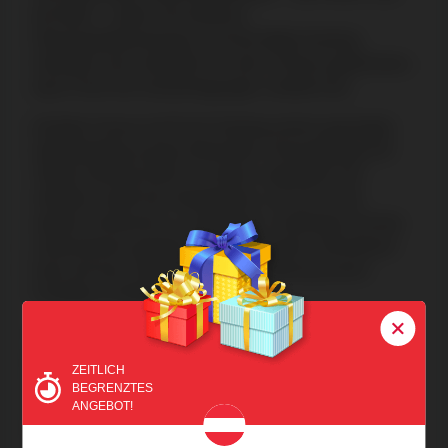
der MGA – erteilt. Die britische
Glücksspielkommission und die Malta Gaming
Authority sind schließlich zu dem Schluss gekommen,
dass Push ihre Genehmigungen verdient hat.
Darüber hinaus hat Push Gaming seinen gesamten
Spielekatalog auf der bekannten Veranstaltung ICE
Totally Gaming 2020 in London vorgestellt. Der
Anbieter nutzte die Gelegenheit, um sich in der
starken Konkurrenz zu profilieren. Außerdem hat das
Unternehmen gerade GSI übernommen. Mit diesem
Deal will das Unternehmen die Lieferung seiner
Produkte an Betreiber steigern.
Push Gaming wurde 2010 in London, Großbritannien,
gegründet. Das Unternehmen ist auf die Entwicklung
ZEITLICH
modernster Online-Gaming-Inhalte für verschiedene
BEGRENZTES
Online-Glücksspielmarken spezialisiert. Seine
ANGEBOT!
Betreiber begrüßen die unglaublichen Inhalte, sobald