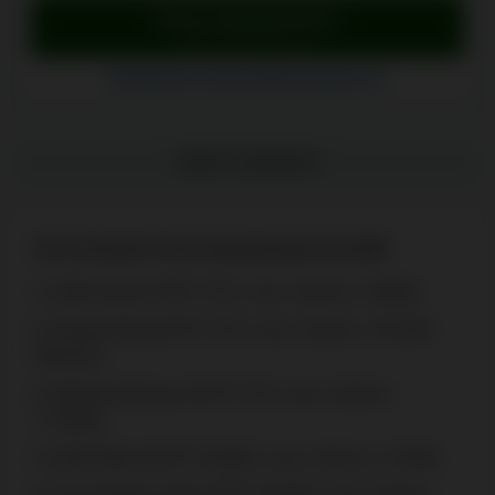
Bonus beanspruchen
Besuche Spinwinera Casino
Spinwinera Casino Bewertungen (7)
MEHR ANZEIGEN
Die 10 besten Push Gaming-Slots für 2026
Wild Swarm (RTP: 97%, max. Gewinn: 3.069x)
Wizard Shop (RTP: 97%, max. Gewinn: 750.000
Münzen)
Mystery Museum (RTP: 97%, max. Gewinn:
17.500x)
Wild Wheel (RTP: 96,98%, max. Gewinn: 3.358x)