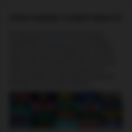
PUSH GAMING CASINO-INHALTE
Wie bereits erwähnt, entwickelt Push Gaming
ausschließlich
Online-Slots
. Derzeit umfasst das
Portfolio etwa 30 Spielautomaten. Die Sammlung
umfasst verschiedene Themenbereiche. Jedes der
Spiele wurde mit Sorgfalt und Liebe zum Detail von
Hand entwickelt. Allen Titeln gemeinsam sind
elegante Grafiken und ansprechende Walzenraster.
Die Zahlen sind einzigartig und kreativ.