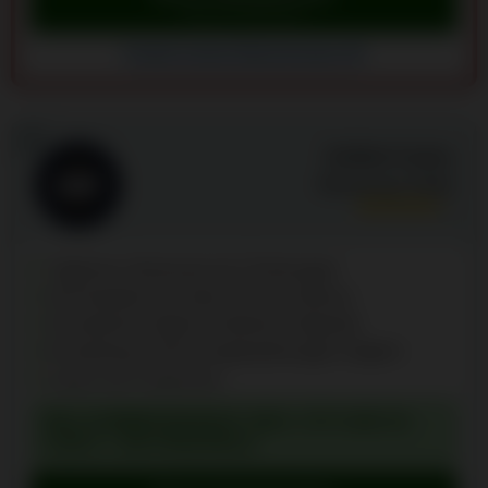
Besuche Fonbet Casino
Fonbet Casino Bewertungen (8)
4
Goldbet Casino
Bewertung:
8.9
/10
Tägliches Glücksrad mit 3 Drehungen
50 Freispiele als erster Check-in-Bonus
35 exklusive Spiele im Bereich Originale
Einzahlung mit 30+ Kryptowährungen möglich
Lizenz von Costa Rica
WILLKOMMENSBONUS: MAX. 175 % BIS ZU
4.500 € + 200 FREISPIELE