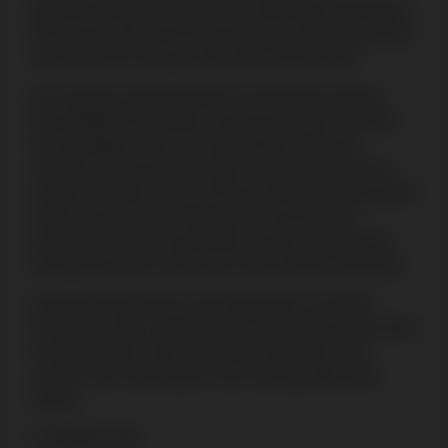
geheimnisvollen Violinen und verstohlenen Klavieren.
Noch bevor die Geschichte beginnt, spürt man bereits,
wie einem ein Schauer über den Rücken läuft.
Ein weiteres gutes Beispiel ist Fat Rabbit, dessen
Soundeffekte besonders ansprechend sind. Sobald
Sie bestätigen, dass Sie die Sounds aktivieren
möchten, beginnen die Vögel zu zwitschern und zu
piepsen. Da das Spiel auf einem fröhlichen Bauernhof
spielt, hören Sie im Hintergrund verschiedene
Haustiere, die sich bemerkbar machen. Neben den
Naturgeräuschen ertönt auch eine kindliche Melodie.
Insgesamt setzt Push neue Maßstäbe in Sachen
Sound bei Slots. Spielen Sie Push Gaming Slots noch
heute kostenlos oder um echtes Geld. Hier sind
unsere Top 5 der besten Push Gaming Slots aller
Zeiten:
Jammin' Jars