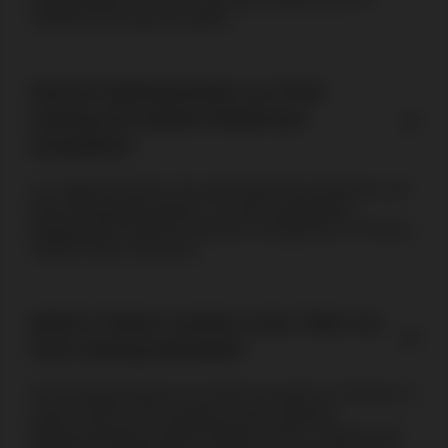
virtuelle einarmige Banditen.
Sind die Spielautomaten von Push
Gaming mit mobilen Plattformen
kompatibel?
Ja, natürlich können Sie alle Spiele des Anbieters auf
Ihrem Mobilgerät spielen. Zu den kompatiblen
Mobilgeräten gehören Android-Smartphones, iPhones,
Tablets, Macs und mehr.
Welche Themen werden in den Titeln von
Push Gaming behandelt?
Push Gaming bietet eine breite Auswahl an Themen in
seinen Titeln. Dazu gehören unter anderem
Wasserabenteuer, geschichtliche Slots, Fantasy und