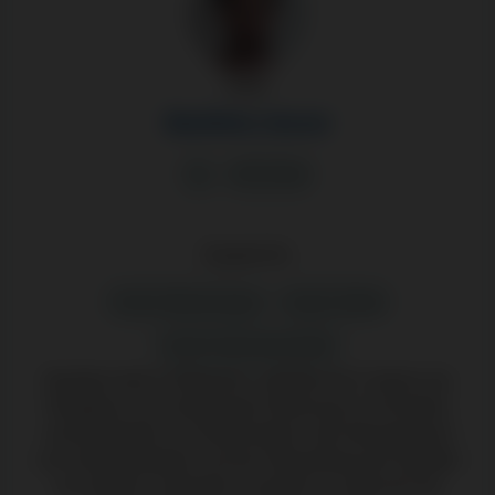
Autor:
Bashkim Vurcer
546 Artikel
Experte für:
Casino Bewertungen
Casino Spiele
Casino Automatenspiele
Bashkim lebt in Österreich, arbeitet seit 3 Jahren als
Redakteur und verfügt über Erfahrung im Schreiben
und Bearbeiten von Webinhalten, dem Management
von Inhaltsprojekten und der Überprüfung der Qualität
von Artikeln. Außerdem schreibt er Content für die