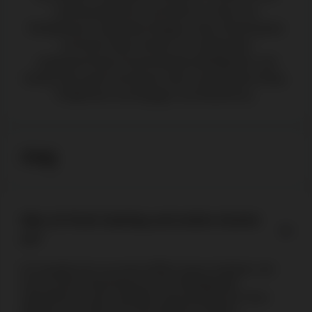
iGaming-Branche und leitet ein Team aus
Redakteuren. Nebenbei bloggt er über Glücksspiele
und liebt Video-Games. Er verfügt über
ausgezeichnete Kommunikationsfähigkeiten und
besitzt sehr gute Kenntnisse über verschiedene Blog-
Plattformen wie Blogger und WordPress.
FAQ
Was ist Push Gaming und woher kommt
es?
Es handelt sich um einen B2B-Casino-Anbieter, der
sich auf die Entwicklung von für Mobilgeräte
optimierten Casino-Inhalten spezialisiert hat. Dazu
gehören weit über 30 hochmoderne HTML5-