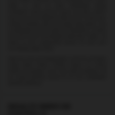
dabei ist, dass du einen bestimmten Betrag
investieren musst und die Chance auf einen Gewinn
hast, der um ein Vielfaches höher ist. Ein Turnier kann
mehrere Stunden, aber auch einige Tage dauern. Das
ist abhängig von der Anzahl der Teilnehmer. In dieser
Zeit wirst du auf verschiedene Menschen treffen, mit
denen du dich austauschen kannst. Du wirst auch
eine Menge dabei lernen.
Wenn du noch am Anfang stehst, suche dir am besten
einige kleine Online Turniere heraus. Du kannst
bereits mit wenigen Cent in das Spiel einsteigen. Mit
ein wenig Geschick kannst du dir eine respektable
Bankroll aufbauen.
BEHALTE IMMER DIE
KONTROLLE