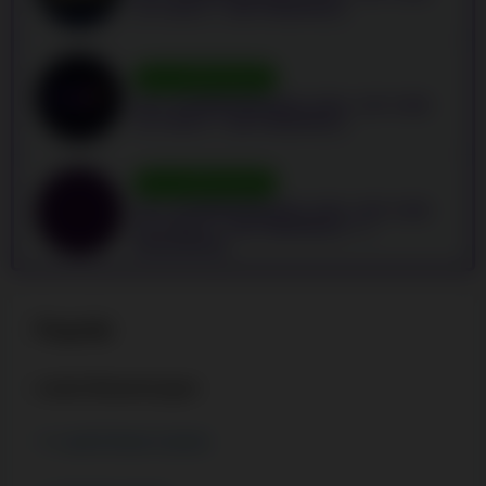
ZU 4.000 € + 380 FREISPIELE
WILLKOMMENSBONUS
WILLKOMMENSBONUS: MAX. 125 % BIS
ZU 2.500 € + 200 FREISPIELE
WILLKOMMENSBONUS
WILLKOMMENSBONUS: MAX. 200 % BIS
ZU 2.500 € + 150 FREISPIELE + 1
BONUSSPIEL
Populär
Letzte Bewertungen
Lucky7even Casino