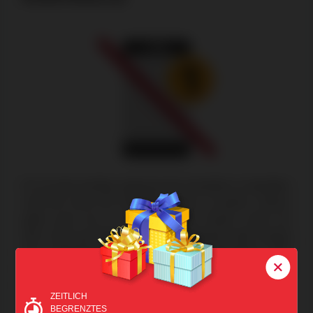
Es ist sehr wichtig, jederzeit die Kontrolle zu behalten
und sich nicht von Gefühlen leiten zu lassen. Darum
gehe auch nie in eine Spielbank Casino, wenn du
dich nicht gut fühlst, wütend, enttäuscht oder traurig
bist. Insbesondere bei Spielen wie Blackjack oder
Poker, wo Skills wie mathematisches Geschick und
logisches Denken gefordert sind, wirst du nicht dein A-
ZEITLICH
Game hinlegen können, sondern dich eher zu
BEGRENZTES