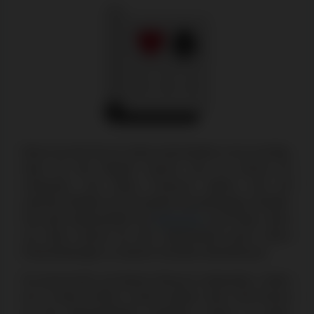
Bevor du dich für ein Spiel entscheidest, ist es wichtig,
dass du die Regeln kennst. Nur so kannst du
ermessen, wie deine Chancen stehen und mit
welchen Wetten du die besten Auszahlungen erhältst.
Das gilt insbesondere für
Blackjack
und Poker, denn
nur dann kannst du den Spielverlauf durch deine
Entscheidungen zu deinen Gunsten beeinflussen.
Du kannst dich auf deinen Besuch vorbereiten, indem
du in einem Online Casino spielst, denn dort kannst
du die Spielangebote kostenlos nutzen. In guten