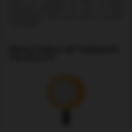
Spieler sich vorwiegend für Spiele mit hohem
Hausvorteil interessierten. Das sind in der Regel
Spielautomaten. Darum sind sie auch in so großer
Zahl verfügbar.
WÄHLE SPIELE MIT NIEDRIGER
VOLATILITÄT