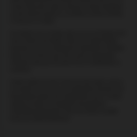
Casino besuchen, gibt es dennoch einige Strategien,
um die Gewinnchancen zu erhöhen und die Verluste
in Grenzen zu halten.
Als Spieler ist es wichtig, dass wir uns auf lange Sicht
einen Vorteil verschaffen. Wenn wir einige Regeln
beachten und eine strategische Spielweise verfolgen,
liegen die Chancen gut, das Casino mit geringen
Verlusten oder gar mit einem Plus im Geldbeutel zu
verlassen.
Zudem sollten wir das Casino als das sehen, was es
ist, nämlich ein Ort, der uns aufregende Stunden und
Nervenkitzel bietet. Den Spieleinsatz, den zu zahlst,
solltest du daher als Entgelt für die gebotene
Unterhaltung betrachten. Wie hoch dieses ausfällt,
kannst du selbst bestimmen.