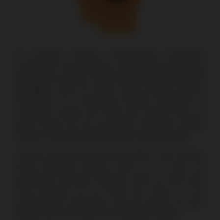
In Casinos werden verschiedene Strategien
angewandt, um die Spieler so lange wie möglich bei
der Stange zu halten. Sicher wissen wir, dass wir Geld
benötigen, wenn wir einen Casino Besuch planen.
Allerdings ist es vernünftig, sinnlose Ausgaben zu
vermeiden. Gegen die Tricks der Casinos sind wir
gefeit, indem wir uns mit diesen Techniken vertraut
machen und entsprechend darauf vorbereitet sind.
Casinos sind eine faszinierende Welt, in der wir dem
Alltag entfliehen können. Doch es ist auch ein
knallhartes Geschäft. Natürlich sollst du auch dein
Geld dalassen. Es ist daher gut, wenn wir uns
entsprechend vorbereiten. Leg am besten ein paar
Regeln fest, die du dann auch befolgen solltest.