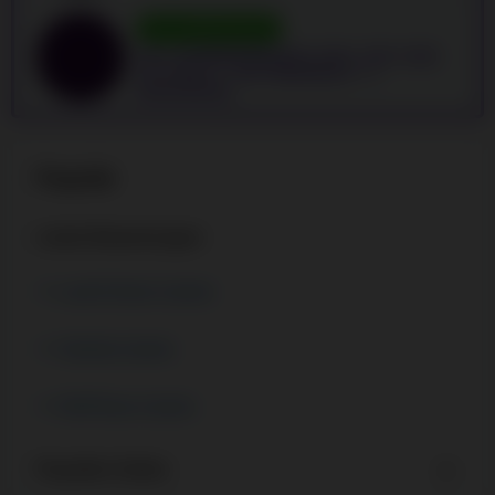
WILLKOMMENSBONUS
WILLKOMMENSBONUS: MAX. 200 % BIS
ZU 2.500 € + 150 FREISPIELE + 1
BONUSSPIEL
Populär
Letzte Bewertungen
Lucky7even Casino
Spinita Casino
WinPlace Casino
Populäre Seiten