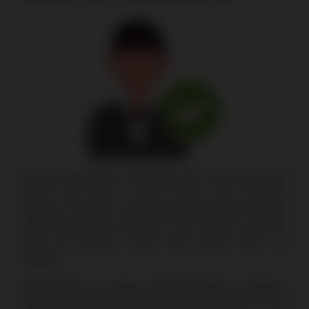
Du hast gewonnen? Großartig! Aber das muss nicht
gleich das ganze Casino durch dein Geschrei
erfahren. Gewinne mit Anstand und behalte dir auch
deine Würde beim Verlieren. Das Casino und auch
nicht die anderen Gäste sind schuld, wenn du
verlierst.
Bleib höflich und vergiss nicht dem Dealer ein kleines
Trinkgeld zu geben, wenn du gewonnen hast. Er freut