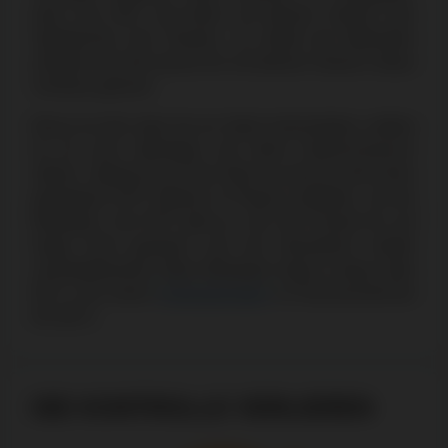
dann freu dich und kehre mit deinem Gewinn den
Spieltischen den Rücken. So bleibt die Motivation
erhalten und die kannst dir mit deinem Gewinn etwas
Schönes gönnen.
Bevor du dich aber für ein Spiel entscheidest, solltest
du dir auch überlegen wie deine Gewinnchancen
stehen. Spielst du an den Slots so wirst du dort einen
geringeren RTP (Return to Player) vorfinden, als bei
Blackjack. Der RTP gibt an, wie viel Prozent du auf
lange Sicht gesehen und rein theoretisch wieder
zurückbekommst. Beim Blackjack liegt er etwas über
99 %, bei einem
Spielautomaten
im Durchschnitt bei
95–96 %.
DIE KONTROLLE VERLIEREN