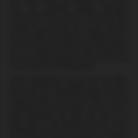
willst einfach spielen und gewinnen. Wer will das
nicht, aber Glücksspiel garantiert niemandem
Gewinne oder hält das Glück auf deiner Seite. Wenn
du gewinnst, ist das toll, aber es wird nicht ewig
anhalten. Verluste werden sich einstellen und dann
bist du frustriert und enttäuscht. Eventuell gibst du
dann mehr aus, als du wolltest oder spielst viel länger,
als du dir vorgenommen hast. Deine Freunde sind
schon nach Hause gegangen und du hast dich nicht
einmal richtig von ihnen verabschiedet.
Daheim angekommen, wird der Frust noch größer,
weil du vielleicht Geld ausgeben hast, dass du für
deine Miete oder Lebensmittel benötigst und deine
Freunde enttäuscht von dir sind. Und so wird der
Casinobesuch zu einem Erlebnis, an das du nicht so
gerne zurückdenkst. Wir wollen aber, dass du an
deinen Besuch in der Spielbank mit einem Lächeln
zurückdenkst und dich gerne erinnerst, wie gut du
dich mit deinen Freunden unterhalten hast. Vielleicht