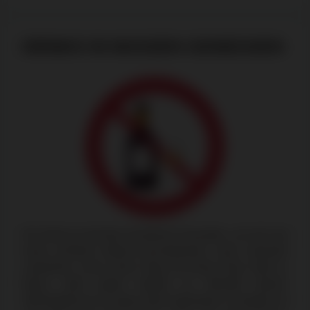
DRINKS IN MASSEN GENIESSEN
Ein Drink an der Bar mit deinen Freunden, um sich auf
einen schönen Abend einzustimmen, kann niemand
verwehren. Auch einen Sieg mit einem Glas Sekt zu
feiern, steht jedem Spieler zu. Behalte deinen
Alkoholgenuss im Auge, denn betrunken zu spielen ist