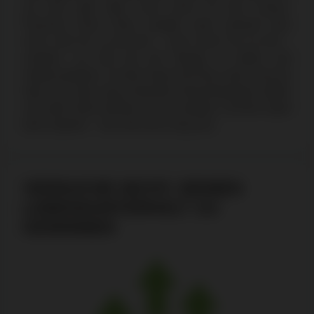
nie eine gute Idee. Auch wenn dir das Casino-
Personal einen Drink ausgibt, dann passiert dies
nicht, weil du so toll bist – auch wenn du es bist –
sondern, um dich bei der Stange zu halten und
weiterzuspielen. Ist dein Kopf nicht klar, dann wirst du
über kurz oder lang schlechte Entscheidungen treffen
und mehr Geld verlieren als du wolltest. Und der Spaß
beim Spielen – der wird auch weg sein.
VERSUCHE NICHT, DEINEN
LEBENSUNTERHALT ZU
GEWINNEN