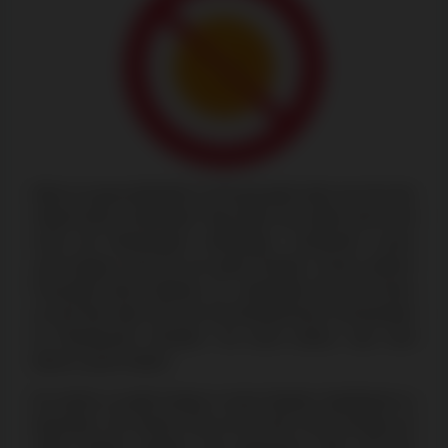
Wem es gesundheitlich nicht gut geht oder wer bei der
Arbeit einen schlechten Tag hatte, der sollte seine Zeit
nicht mit Glücksspiel verbringen. Schlechte Laune
und Sorgen sind nie ein guter Antrieb. Schau deinen
Freunden beim Spielen zu, unterhalte dich mit ihnen
an der Bar oder lass dir ein kulinarisches Schmankerl
im Restaurant munden. Du wirst sehen, das wird
deine Laune heben.
Du siehst, es gibt einige in einer lokalen Spielbank zu
beachten. Du meinst, das ist für dich nicht wichtig, du