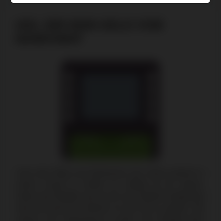
HOL DIR KEIN GELD VOM
BANKOMAT
Auch den Weg zum Bankomat, der immer präsent in
einem Casino zu finden ist, solltest du dir sparen.
Nutze das Budget, das du dir zum Spielen festgesetzt
hast und wenn es verloren ist, hör auf zu spielen. Wir
wissen, die Verlockung ist groß, sein Budget beim