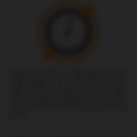
Dieser Punkt könnte als Fortsetzung des vorigen
Punktes gesehen werden: Beim Spielen kann es
schnell vorkommen, dass man die Zeit aus den Augen
verliert und man viel länger spielt, als man vorhatte.
Also mach Pausen beim Spielen und setze dir Limits.
Hast du sie überschritten, dann lass es für diesen Tag
gut sein.