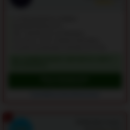
11 Zahlungsoptionen verfügbar;
Mindesteinzahlung 10 €;
500+ Varianten von Live Blackjack;
VIP mit bis zu 20% Cashback wöchentlich;
Schnelle Auszahlungen innerhalb von 24 Std.
WILLKOMMENSPAKET: 100% BIS ZU 1.000 € +
250 FREISPIELE
Bonus beanspruchen
Besuche CasinoMega Casino
CasinoMega Casino Bewertungen
3
Oh My Spins Casino
Bewertung:
7.6
/10