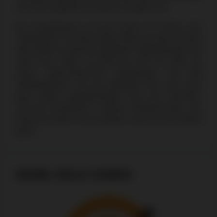
sich und es gehört im Casino zum guten Ton.
Ein Casinobesuch ist auch immer ein Grund, sich
aufzubrezeln. Hol dein bestes Kleid aus dem Schrank
oder deinen Anzug für besondere Gelegenheiten und
mach dich schick. So fühlst du dich als wärst du
einem James-Bond-Film entsprungen. Das gibt
Selbstvertrauen und gut gekleidet wird man auch
ganz anders wahrgenommen. Also lass Flip-Flops
und das Achselshirt in deinem Kleiderschrank, das
kannst du immer noch anziehen, wenn du zum Strand
gehst.
KEINE ZIELE HABEN