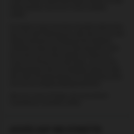
Casino Erlebnis unbeschwert bleibt, solltest du einige
Dinge beachten, die wir dir in Kürze vorstellen
werden.
Ein lokales Casino mit seinen Freunden aufzusuchen,
kann eine tolle Erfahrung sein. Man kann sich vor dem
Spielen kulinarisch im Restaurant der Spielbank
verwöhnen lassen oder eine Show besuchen, wenn
das Casino auch Events anbietet. Ein Besuch im
Casino vor Ort kann viel mehr bieten, als nur reines
Spielvergnügen. Wer eine Spielbank aufsucht, sollte
dies immer als Abwechslung und Unterhaltung sehen
und nicht als Geldbeschaffungsmaßnahme.
Aber nun zu den 10 Dingen, die du bei deinem
Casinobesuch vermeiden solltest:
ACHTE AUF DIE ETIKETTE