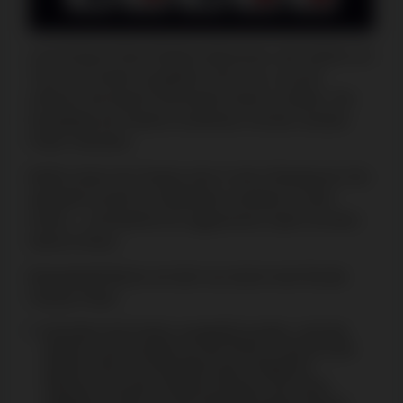
Laut Omaha Poker Regeln bekommen alle Spieler am
Tisch vier Karten ausgeteilt. Ziel ist es, wie bei
Hold’em die beste Fünf-Karten-Hand zu bilden. Die
Rangfolge der Hände ist identisch mit den meisten
Poker Varianten.
Bluffs rücken bei Omaha eher in den Hintergrund. Die
doppelte Anzahl an Startkarten resultiert in mehr
Draws – und belohnt ein aggressives Spiel mit eben
diesen Draws.
Beispielhaft führen wir dich nun durch eine Runde
Omaha Poker:
Nachdem die Karten ausgeteilt wurden, sind die
Spieler nacheinander an der Reihe. Zuerst ist der
Spieler links vom Big Blind dran. Mögliche
Optionen: Einsatz erhöhen (Raise), die Hand