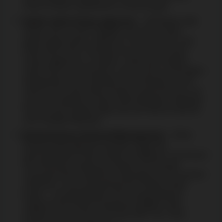
Draw ist diese Spielweise zu bevorzugen.
Spiele starke Draws aggressiv
– Mit Wraps oder
Draws, die zu einer Straight und einem Flush
gleichzeitig ziehen, triffst du in mehr als 50 % der
Fälle deine Outs. Deshalb ist es sinnvoll, diese
Draws aggressiv zu spielen. Setze den Gegner
unter Druck und versuche, einen Fold zu erzwingen.
Gelingt dies nicht, befindet sich oft bereits so viel
Geld im Pot, dass deine Equity ausreichend ist, um
auch die restlichen Chips unterzubringen. Stärkster
Draw ist der Double Wrap, der am Flop 20 Outs für
eine Straight offenbart.
Bedachtsames Bankroll-Management
– Ohne
Bankroll-Management erleiden selbst die
geschicktesten Poker Sharks Schiffbruch. Auf Grund
der ähnlichen Equity der Hände sind Swings
unausweichlich. Während Upswings dir ein Lächeln
entlocken, sind Downswings bei Omaha Poker
brutal – und gelegentlich auch langanhaltend.
Aufgrund der Draw-Komponente gipfeln mehr
Hände in einem All-In am Flop oder Turn. Dies