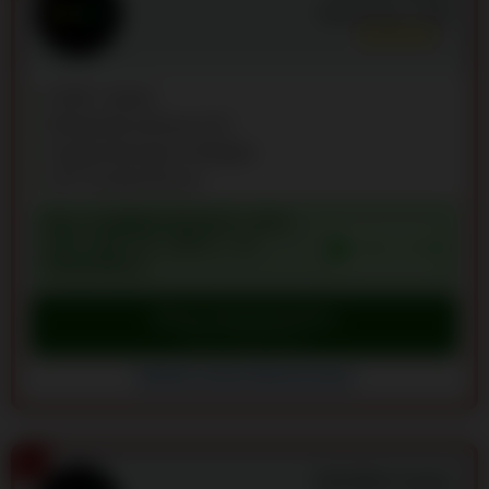
Bewertung:
7.8
/10
6.000+ Spiele
Mindesteinzahlung 10 €
Kryptozahlungen verfügbar
24/7 Kundenservice
WILLKOMMENSBONUS: MAX.
150 % BIS ZU 1.000 € + 70
WELCOME
FREISPIELE
Bonus beanspruchen
Besuche Velobet Casino
Velobet Casino Bewertungen
3
BeOnBet Casino