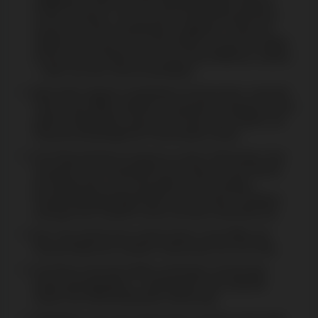
aufgeben (Fold), mit dem Big Blind gleichziehen
(Call). Hinweis: Um an einer Hand teilzunehmen,
musst du immer mindestens mitgehen. Raist ein
Spieler, der nach dir an der Reihe ist, bist du später
erneut an der Reihe und musst die Differenz zahlen
– oder aus der Hand aussteigen.
War jeder Spieler mindestens einmal dran, wird der
Flop in der Mitte enthüllt. Zusammen mit genau zwei
deiner Startkarten baust du mit den drei Karten am
Flop die bestmögliche Fünf-Karten-Hand.
Am Flop kommt es erneut zu einer Setzrunde. Nun
ist jedoch der Small Blind als erstes an der Reihe.
Im Gegensatz zum Flop gibt es eine weitere
Entscheidungsmöglichkeit: Check oder Schieben,
solange kein Spieler einen Einsatz entrichtet hat.
Der Turn deckt eine vierte Karte in der Mitte auf.
Darauf folgt eine weitere Setzrunde wie am Flop.
Am River wird die fünfte und finale Community-
Karte preisgegeben. Letztmalig für die aktuelle
Hand: Die abschließende Setzrunde.