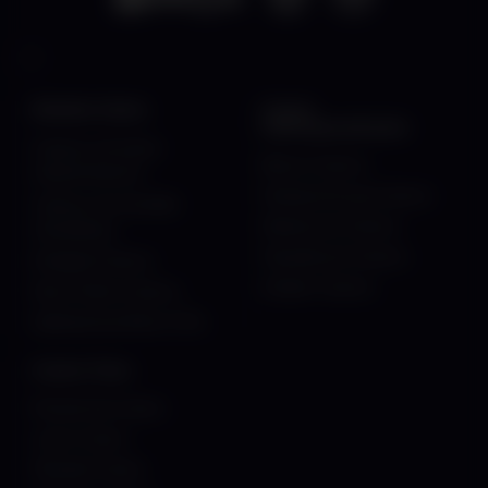
Beliebte Seiten
Casino
Zahlungsmethoden
Casinos mit hohen
Bitcoin Casinos
Gewinnchancen
Handyrechnung Casinos
Casinos mit schneller
Mastercard Casinos
Auszahlung
Paysafecard Casinos
Echtgeld Casinos
Zimpler Casinos
Neue Online Casinos
Spielautomat Book of Ra
Casino Tests
Rooster.bet Casino
Lizaro Casino
Placebet Casino