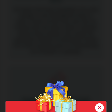
NUTS
Da Omaha viele Draws komplettiert, ist es umso
wichtiger, zu den bestmöglichen Draws zu
ziehen. Flushes mit einer Neun oder Zehn als
höchste Karte sind nahezu wertlos. Zumindest
solltet du davon absehen, allzu riesige Pots
aufzutürmen. Betreibe mit mittelstarken Händen
Pot Control und spiele passiv, um kostengünstig
zum Showdown zu gelangen.
RUNDOWNS GEHÖREN ZU DEN
STÄRKSTEN STARTHÄNDEN