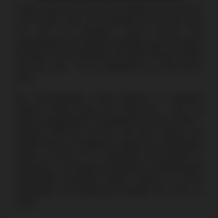
Omaha Poker wird oft als PLO abgekürzt, was für Pot-
Limit Omaha steht. Das bedeutet, der Pot gibt stets
vor, was du höchstens setzen kannst. Der
Schieberegler für Einsätze verhindert, dass du höhere
Einsätze als Pot platzierst. Mit jedem Einsatz erhöht
sich das Limit – bis es irgendwann zu einem All-In
käme.
Die Einsatzstruktur wurde bewusst so gewählt.
Hold’em wurde lange Zeit Fixed-Limit – also mit
streng vorgegebenen Einsatzlimits für jede Street –
gespielt. Pot-Limit versucht, die hohe Varianz bei
Omaha Poker zu begrenzen. Wegen der vielzähligen
Draws am Flop ist es notwendig, die Einsätze zu
begrenzen, um Swings einzudämmen. Willkommener
Nebeneffekt: Einsteiger werden seltener zu All-Ins
gezwungen und bekommen häufiger den Flop zu
sehen.