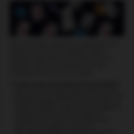
Hast du die ersten Gehversuche unternommen und
Gefallen an Omaha Poker gefunden? Mit den
folgenden Tipps schließt du die Wissenslücke zu
erfahrenen Spielern und bist bald in der Lage,
intelligente Bluffs und All-Ins zu spielen.
Position noch entscheidender als bei Hold’em
–
Hast du Position auf den Gegner, stehen dir mehr
Informationen zur Verfügung. Was bei Omaha Poker
allerdings wichtiger ist: Du bist so in der Lage, Pot
Control zu betreiben. Omaha wird in der Regel Pot-
Limit gespielt. All-Ins lassen sich demnach
vermeiden, wenn du als zweiter Akteur passiv
spielst und nur mitgehst. Vor allem mit
verwundbaren Händen wie einem Set ohne Re-