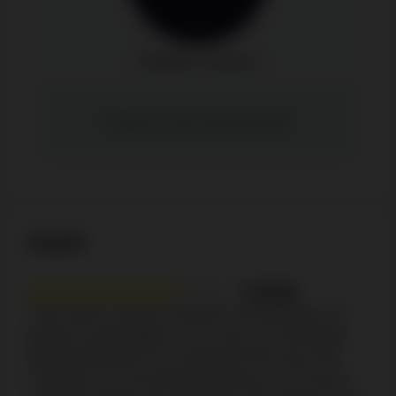
Playfina Casino
Playfina Casino Bewertungen
FAZIT
7.6/10
Viele Spiele, darunter Jackpots und Bonuskauf, ein
bestens ausgestattetes Live Casino, ein dreiteiliger
Willkommensbonus bis insgesamt 500 € plus 250
Freispiele und verschiedene Aktionen und Turniere.