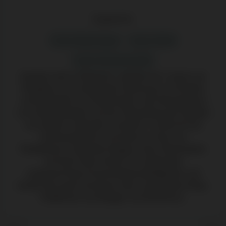
Experte für:
Casino Bewertungen
Casino Spiele
Casino Automatenspiele
Bashkim lebt in Österreich, arbeitet seit 3 Jahren als
Redakteur und verfügt über Erfahrung im Schreiben
und Bearbeiten von Webinhalten, dem Management
von Inhaltsprojekten und der Überprüfung der Qualität
von Artikeln. Außerdem schreibt er Content für die
iGaming-Branche und leitet ein Team aus
Redakteuren. Nebenbei bloggt er über Glücksspiele
und liebt Video-Games. Er verfügt über
ausgezeichnete Kommunikationsfähigkeiten und
besitzt sehr gute Kenntnisse über verschiedene Blog-
Plattformen wie Blogger und WordPress.