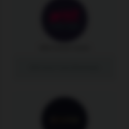
Wild Fortune Casino
Wild Fortune Casino Bewertungen