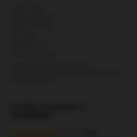
Titans Rising
Big Bass Bonanza
Gates of Olympus
Fruit Party
Wild West Gold
Elvis Frog in Vegas
Du kannst die Spiele auch nach den
Entwicklerstudios filtern oder deinen Favoriten über
die Suchleiste finden.
ZUVERLÄSSIGKEIT &
SICHERHEIT
7/10