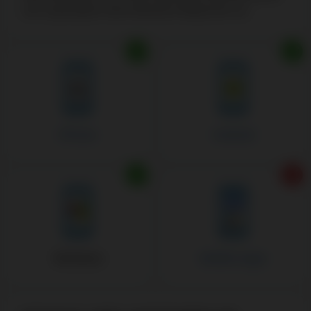
sich automatisch dem kleineren Bildschirm an.
iPhone
Android
Windows
Mobile Apps