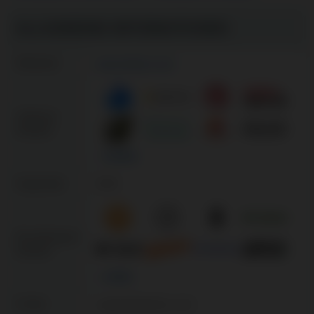
ALLGEMEINE INFORMATIONEN
Webseite
www.slotum.com
Software-
Anbieter
+ 38 Mehr
Gegründet
2018
Einzahlungsm
ethoden
+ 5 Mehr
E-Mail
support@slotum.com