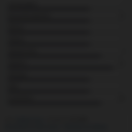
Zuverlässigkeit
7
Benutzerfreundlichkeit
7.6
Aktionen
7
Software
7
Spielautomaten
8
Spielarten
9.1
Zahlungen
7
Mobil
7
Kundendienst
8.8
Autor:
Bashkim Vurcer
Aktualisiert:
23.12.2025
Wie bewerten wir online Casinos
Offenlegung von Werbung