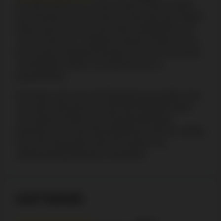
Du willst sicher nur in einem Online Casino spielen,
das lizenziert, fair und sicher ist. Alle das kann Slotum
bieten, denn es ist eine der vielen Spielbanken, die
von der Dama N.V. betrieben werden. Slotum ist von
der Curaçao eGaming lizenziert und muss sich daher
an Richtlinien halten, um Spielerschutz zu
gewährleisten.
Die Daten, die du bei der Registrierung eingibst, aber
auch alle Zahlungen, die über die Webseite laufen,
sind mittels sicherer SSL-Verschlüsselungen
geschützt. Auch alle Spielergebnisse sind rein zufällig
und nicht manipuliert, denn sie werden von
Zufallszahlengeneratoren kontrolliert.
SOFTWARE