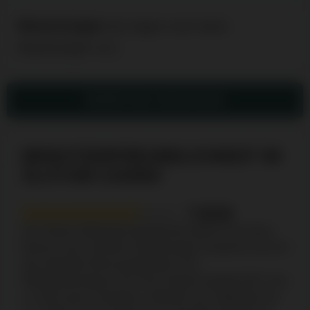
Bewertungen
(Es liegen noch keine
Bewertungen vor.)
BEWERTUNG HINZUFÜGEN
BENUTZERFREUNDLICHKEIT IM
SLOTUM CASINO
7.6/10
Die Slotum Webseite begrüßt dich gleich mit einem
Banner, das schnelle Auszahlungen verspricht und mit
den aktuellen Bonusangeboten. Der
Willkommensbonus für neue Spieler beträgt 200 % bis
zu 100 € plus Freispiele, während sich Highroller bis