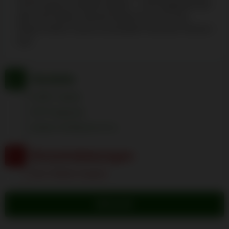
und du kannst ruckelfrei spielen – mit Echtgeldeinsatz
oder mit Punkten. Worauf wartest du noch? Das
Slotum Online Casino ist auf jeden Fall einen Versuch
wert.
Vorteile
6.000+ Spiele
VIP-Programm
Zahlen mit Bitcoin & Co.
Einschränkungen
Kein Telefon-Support
BESUCHE