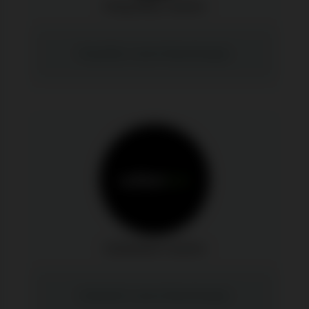
King Billy Casino
King Billy Casino Bewertungen
Sultanbet Casino
Sultanbet Casino Bewertungen