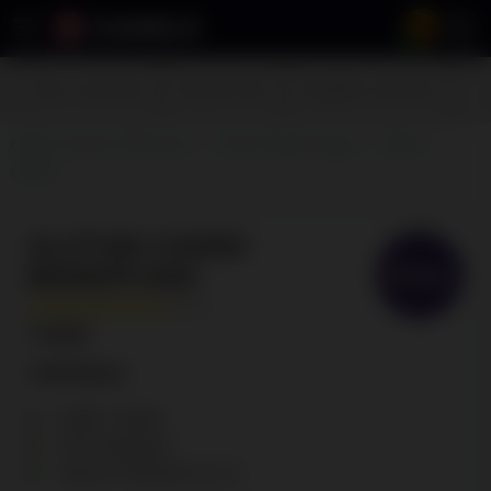
2
Bizzo Casino Boni
Exklusive Boni
King Billy Casino Boni
Onl
Online Casinos Österreich
Casino Bewertungen
Slotum
Casino
SLOTUM CASINO
BEWERTUNG
7.6/10
VORTEILE
6.000+ Spiele
VIP-Programm
Zahlen mit Bitcoin & Co.