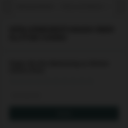
Zahlungsmethoden
Bonus und Aktionen
Slots
SPIELERBEWERTUNGEN ÜBER
SLOTUM CASINO
Fügen Sie Ihre Bewertung zu Slotum
Casino hinzu
Senden