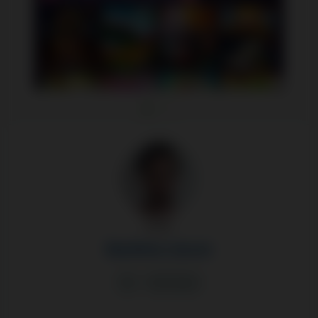
Autor:
Bashkim Vurcer
546 Artikel