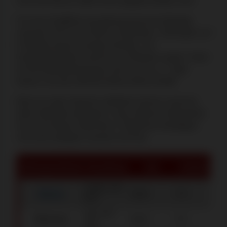
Auch der Bonus sollte schon gutgeschrieben sein.
Für eine KingBilly Auszahlung kannst du Beträge
zwischen 20 € und 4.000 € verwenden. Zahlungen auf
E-Wallets dauern wenige Stunden, mit
Kryptowährungen musst du nur Minuten warten. Nutzt
du die Banküberweisung, kann es bis zu 7 Tage
dauern, bis das Geld bei deiner Bank eintrifft.
Bevor du aber Gewinne abheben kannst, musst du
deine Identität verifizieren. Dazu lädst du Dokumente
hoch, die deinen Wohnsitz in Österreich bestätigen
und einen gültigen Ausweis mit Foto.
Zahlungsmethode
Einzahlung
Zeit
Gebühren
A
0,0001–N/V
0
Bitcoin
Sofort
0 %
BTC
k
0,01–N/V
0
Ethereum
Sofort
0 %
ETH
ke