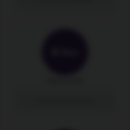
Slotum Casino
Slotum Casino Bewertungen