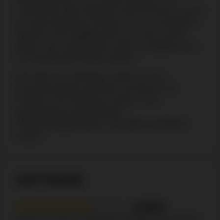
Unternehmen führt erfolgreich über 60 Online Casinos
mit unterschiedlichen Designs und in verschiedenen
Sprachen. Bei KingBilly kannst du sicher und fair
spielen, denn die Betreiber achten auf Spielerschutz
und Verantwortungsvolles Spielen.
Alle Daten und Zahlungen werden mit SSL-
Verschlüsselungen geschützt und können von
Fremden nicht ausgelesen werden. Faire
Spielergebnisse gewährleisten
Zufallszahlengeneratoren, die laufend kontrolliert
werden.
SOFTWARE
6.8/10
Spiele von über 60 Softwareschmieden stehen dir im