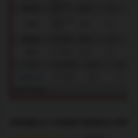
0,01–N/V
0
Litecoin
Sofort
0 %
LTC
k
0
0,0001–N/V
Tether
Sofort
0 %
U
USDT
L
Neteller
10–4.000 €
Sofort
0 %
2
Skrill
10–4.000 €
Sofort
0 %
2
Visa
10–2.000 €
Sofort
0 %
Mastercard
10–2.000 €
Sofort
0 %
3
Bank Transfer
–
–
–
3
KINGBILLY CASINO MOBILE APP