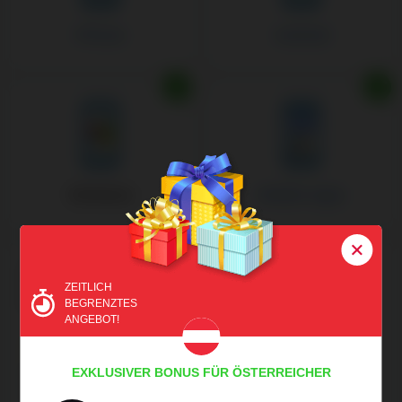
iPhone
Android
Windows
Mobile Apps
BONUS UND AKTIONEN IM
ZEITLICH
KINGBILLY CASINO
BEGRENZTES
ANGEBOT!
7.2/10
KingBilly zeigt sich mit seinem lukrativen
EXKLUSIVER BONUS FÜR ÖSTERREICHER
Willkommenspaket bis 2.500 € und 250 Free Spins