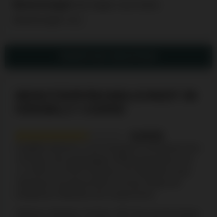
Bewertungen
(Es liegen noch keine
Bewertungen vor.)
BEWERTUNG HINZUFÜGEN
BENUTZERFREUNDLICHKEIT IM
KINGBILLY CASINO
6.6/10
KingBilly lädt dich in sein Königreich und belohnt dich
mit einem sehr großzügigen Willkommensbonus bis
zu 2.500 € und 250 Freispiele. Die Webseite ist gut
strukturiert und übersichtlich und das Design der
königlichen Webseite sehr ansprechend.
Aktionen, Banking, Turniere, VIP Club und die Königs