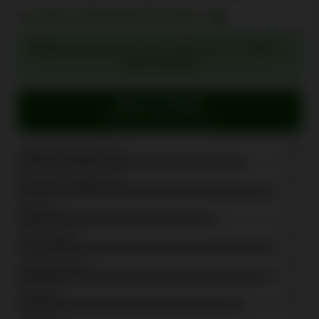
KLICKEN ZUM BEANSPRUCHEN
Willkommensbonus: max. 125 % bis zu 3.000 € +
250 Freispiele
Bonus erhalten
Besuche Jokery Casino
Registrierungsprozess
8.3
Benutzerfreundlichkeit
9.1
Aktionen
7.7
VIP-Erlebnis
9.7
Spielautomaten
9.2
Spielarten
8.7