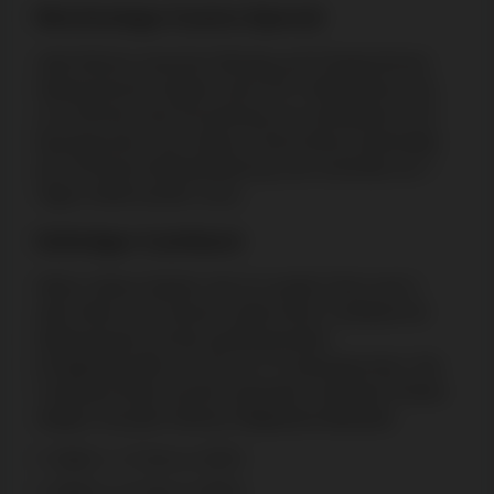
Wochentags-Casino-Special
Jede Woche zwischen Montag und Freitag können
österreichische Spieler einen 50 %-Matchbonus bis
zu € 250 bei einer Einzahlung von mindestens € 20
beanspruchen. Der Jokery Casino Bonus beinhaltet
eine 30-fache Wettanforderung, die innerhalb von 7
Tagen erfüllt werden muss.
Sofortiger Cashback
Aktive Jokery-Spieler, die im Loyalty Club Level 1
oder höher sind, können sofort einen Cashback für
Nettoverluste auf alle qualifizierenden
Echtgeldeinsätze von bis zu 5 % beanspruchen. Die
Cashback-Rate und die maximale Cashback-Prämie
steigen mit jeder höheren Mitgliedschaftsstufe:
Stufe 1: 1 % bis zu 100 €
Stufe 2: 2 % bis zu 200 €