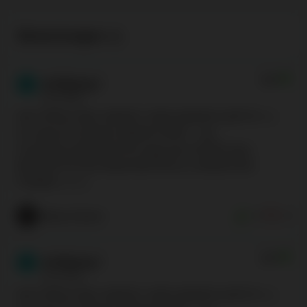
Bewertungen
(5)
1.0
wolfgang l
26.03.2026
DIE SPIELE BEI JOKERY SIND MANIPULIERT!!! >:(
Ich habe ES GENAU BERECHNET - die
AUSZAHLUNGSQUOTE liegt weit UNTER dem
BEHAUPTETEN Wert!!! BETRUG in REINSTER
FORM!!! >:( >:(
Jokery Casino
0
0
1.0
wolfgang l
26.03.2026
DIE SPIELE BEI JOKERY SIND MANIPULIERT!!! >:(