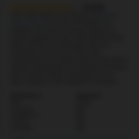
8.7/10
Jokery liefert Spielern aus Österreich über
Online
Casino Spiele
, die von über 180 Anbietern wie
Pragmatic Play, Playson, Hacksaw Gaming und
Evoplay angeboten werden. Österreichische Spieler
finden alle Genres von klassischen Slots und
Tischspielen bis hin zu Live-Dealer-Titeln,
Sofortgewinnen und Jackpots. Jokery hat die Spiele in
separate Unterkategorien wie Top-Spiele, Bonuskauf,
hohe Volatilität, Jackpots, Sofortspiele und Live-
Spiele unterteilt, um die Navigation zu erleichtern.
Spielkategorie
Spielanzahl
Slots
12,000+
Tischspiele
200+
Sofortgewinne
160+
Jackpots
175+
Live-Spiele
950+