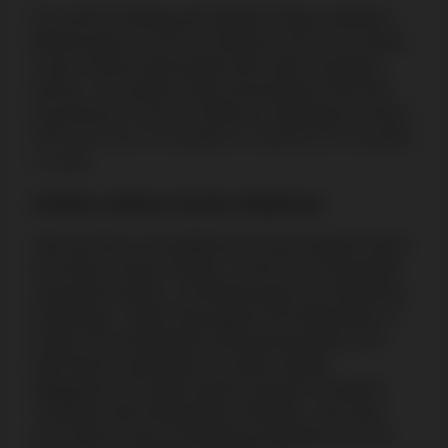
Die erste Einzahlung des Monats bringt zusätzliche
Belohnungen in Form von Münzen, die Sie im Jokery
Casino Shop für Bonusgeld oder Spins ausgeben
können. Sie erhalten einen prozentualen Satz Ihrer
Einzahlung in Form von Münzen, abhängig von Ihrem
VIP-Level, von 3 % auf dem 0. Level bis 15 % auf dem
5. Level.
Andere Jokery Casino Aktionen
Über die Boni im Hauptbereich hinaus betreibt Jokery
eine Bonus-Shop-Funktion, mit der Sie Treuepunkte
verwenden können, um Belohnungen wie kostenlose
Drehungen, Tickets, Bonusgeld und Gratiswetten zu
kaufen. Die wöchentliche Überraschungsbox wird
jede Woche automatisch an aktive Spieler
abgegeben, der Inhalt variiert und kann Freispiele,
Cashback oder Reload-Boni enthalten, ohne dass
eine Jokery Casino Anmeldung erforderlich ist. Das