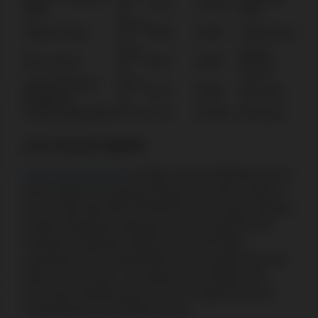
Hoch
15.000x
1000
%
Play
96.31
Majestic Atlas
Mittel
5.000x
Spinomenal
%
96.02
Belatra
Rise of Zeus
Hoch
5.000x
%
Games
Lady Wolf Moon
95.71
Hoch
5.000x
BGaming
Megaways
%
Snoop Dogg Dollars
97 %
Hoch
10.000x
BGaming
Live-Casino-Spiele
Live-Casino-Spiele
im Jokery Casino befinden sich in
einem eigenen separaten Bereich mit einer Lobby, in
der Sie ihre über 950 Titel finden. Das Casino arbeitet
mit den führenden Anbietern von Live-Spielen wie
Evolution, Winfinity, Imagine Live und Ezugi
zusammen. Ein einziger Blick in die Lobby zeigt eine
Reihe von Tischen, von klassischen Spielen wie
Baccarat und Blackjack bis hin zu Spielshows wie
Sweet Bonanza und Money Time.