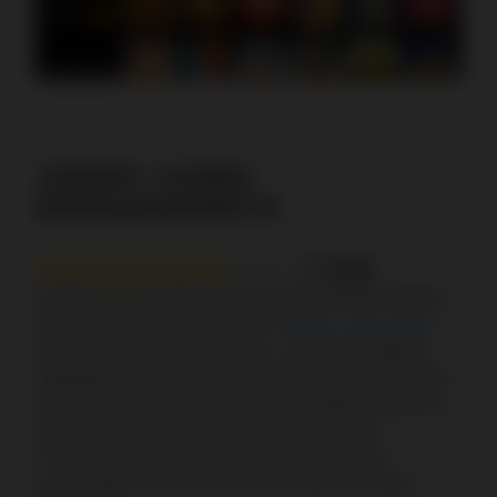
JOKERY CASINO
BONUSANGEBOTE
7.7/10
Sobald Sie bei Jokery auf die Registerkarte Aktionen
klicken, finden Sie mehr als 10
Online Casino-Boni
,
die Sie beanspruchen können. Zu den wichtigsten
Highlights gehören das Willkommenspaket, der High
Roller Bonus, Reload-Boni und sofortiges Cashback.
Die Werbestruktur wird mit einem speziellen
Treuepunkte-Umwandlungssystem und einer
einzigartigen Bonus-Shop-Gamification-Funktion