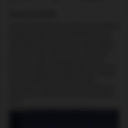
%
Thema und Grafik
Chicken Road überzeugt mit schlichten, aber liebevoll
gestalteten Grafiken. Das wild blickende Huhn mit
herausgestreckter Zunge wagt sich auf eine Straße
voller tückischer Kanaldeckel. Das Risiko, verbrannt
zu werden, ist groß, aber der Preis - ein lukratives
goldenes Ei - lässt es mutig weitermachen. Der
Arcade-Stil und die mitreißende Musik erzeugen eine
nostalgische Stimmung, während lodernde Flammen
aus den Kanaldeckeln die ständige Gefahr
unterstreichen. Dieses originelle und unterhaltsame
Setting vereint Humor und Spannung auf gelungene
Weise.