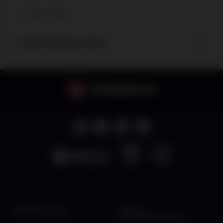
Razor Shark
Populär Spielautomaten
Beliebte Seiten
Casino
Zahlungsmethoden