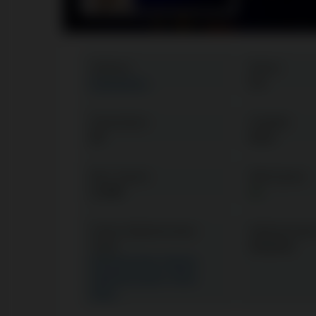
Software
Reihen
Endorphina
5-3
Gewinnlinien
Volatilität
20
Hoch
Max. Gewinn
Wild-Symbol
x1.000
Ja
Casino-Spielautomaten-
Spielautomat
Typen
Asiatisch
Echtgeld Slots
Mobile
Spielautomaten
Video
Slots