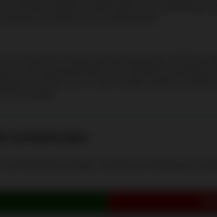
ten zahlendes Symbol und Wild zugleich ist der Wassertiger. Da
e Symbole sind liebevoll im Comicstil gehalten.
ot nur Freispiele und keine weiteren Bonusspiele. Allerdings hab
ert es über die gesamte Walze. Dies erhöht die Gewinnwahrsche
gelöst; je nachdem, ob 3, 4, oder 5 Scatter Symbole erscheinen. 
h oft verlängert.
ND SCHWÄCHEN
rken und Schwächen des Water Tiger Slots als Stichpunkte zusa
EI