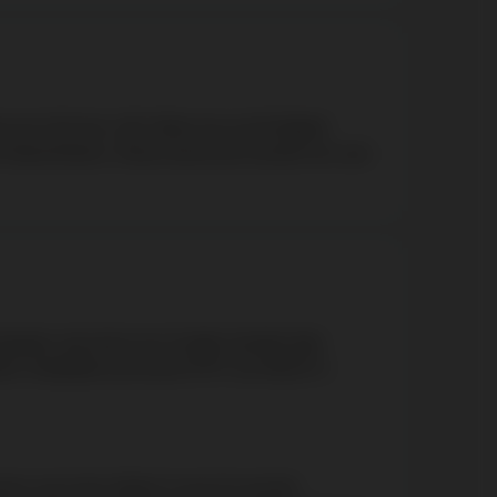
t von 0,01 bis 1,00. Wenn du um Echtgeld
0 Gewinnlinien. Diese kannst du einzeln ein und
ispiele, die durch ein Scatter Symbol (der
hen Volatilität und einem RTP von 96,03 %
hen noch die Zahlen 9 und 10 und die