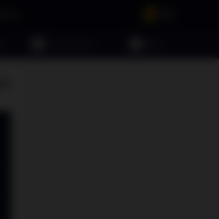
EICH
2
Casino Spiele
Blog
Online Spielautomaten
Bingo: Was sind die Spielregeln
Casino Weihnachtsboni
Kartenzählen im Online Casino
Slots mit hohem RTP
Spielautomaten Tricks & Tipps
ST