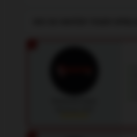
WO DU WATER TIGER SPIE
1
5
W
9
A
V
Rooster.bet Casino
Bewertung:
9.9
/10
2