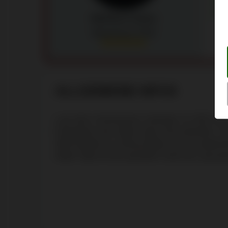
Ü
3
WinPlace Casino
Bewertung:
9.7
/10
ALLGEMEINE INFOS
Laut dem chinesischen Kalender ist 2022 das 
Endorphina den Water Tiger Slot entworfen. Da
Wild Symbol ist. Diverse Bilder, die im asiati
Water Tiger für dich gründlich unter die Lupe 