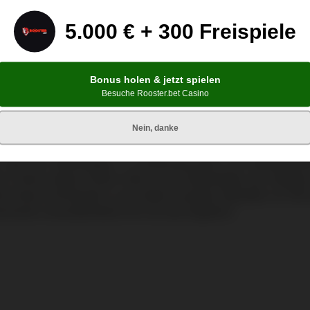
ber 800 Live-Dealer-Tische
0 Freispiele für die Nutzung der mobilen App
5.000 € + 300 Freispiele
Bonus holen & jetzt spielen
Besuche Rooster.bet Casino
Nein, danke
Jahr des Wassertigers. In Anlehnung daran hat Softwareentw
s Thema dieses Online Slots ist der Wassertiger, der übrigen
schen Raum mit Neujahr zu tun haben, kommen ebenfalls vor. Wi
genommen und präsentieren dir nun das Ergebnis!