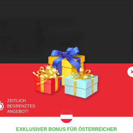
äglicher Slot-Cashback bis zu 15 %
.200+ Slots mit Jackpot
onatliche Auszahlungen bis zu 75.000 €
 VIP-Stufen mit exklusiven Angeboten
20+ Softwareprovider
ZEITLICH
BEGRENZTES
ANGEBOT!
ehr als 22.000 Spiele
 %-Bonus auf jede Krypto-Einzahlung
rei Cashback-Angebote bis zu 10 %
EXKLUSIVER BONUS FÜR ÖSTERREICHER