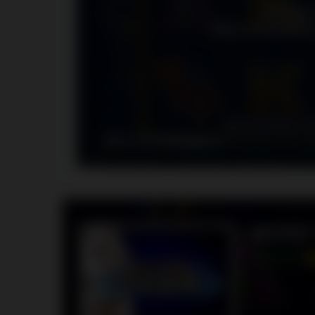
Die Demo 
IWenn du bereit bi
Mit dem Klicken be
WATER 
8.0/10