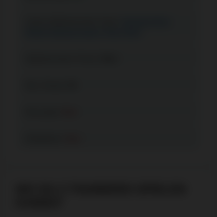
Casino-Spielautomaten-Typen
Echtgeld Slots
Mobile Spielautomaten
Video Slots
Spielautomaten-Thema
Obst
Max. Einsatz
50
Bonusspiel
Nein
Multiplikator
Nein
WO DU 3 THUNDERS SPIELEN
KANNST