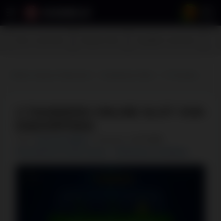
2
Bizzo Casino Boni
Exklusive Boni
King Billy Casino Boni
Onl
Online Casinos Österreich
Kostenlose Slots
3 Thunders
3 THUNDERS ONLINE SLOT VON
ENDORPHINA
Autor:
Simona Eichelberg
Aktualisiert:
31.07.2026
Wie bewerten wir online Casinos
Offenlegung von Werbung