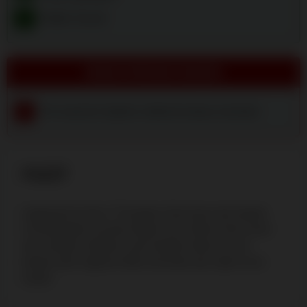
+
Netter Sound
EINSCHRÄNKUNGEN
–
Für manche Spieler vielleicht etwas monoton
FAZIT
Insgesamt ist der 3 Thunders Slot eines der besten
Früchtespiele auf dem Markt. Der Online Slot ist bei
den meisten Spielern sehr beliebt. Mach dir am
besten dein eigenes Bild und teste das Spiel noch
heute!