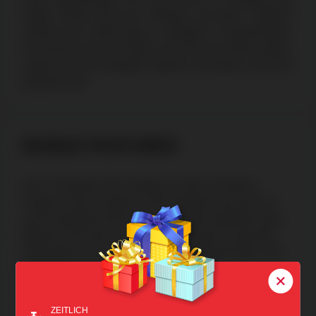
dieser Online Slot auf 3 Reihen, die über 3 Walzen
verteilt sind. Dabei gibt es lediglich 5 Gewinnlinien.
Du kannst Coins im Wert von 0,01 bis 50,00 setzen,
wobei hier bei Echtgeld Spielen mit Dollar und Euro
gespielt wird.
BONUS FEATURES
Der 3 Thunders Slot verfügt nur über ein Bonus
Feature. Dies ist jedoch recht originell und hat es in
sich! Ausgelöst wird es von 3 Scatter Symbolen (den
Blitzen). Auf einen Jackpot wird gänzlich verzichtet.
Dafür gibt es ein klassisches 50:50 Kartenrisiko, das
für Abwechslung und Spannung sorgt.
Symbole des Spiels
ZEITLICH