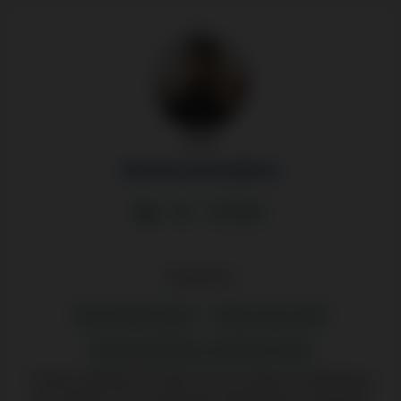
Autor:
Simona Eichelberg
74 Artikel
Experte für:
Casino Bewertungen
Online Casino Slots
Zahlungsmethoden und Online Casino
Simona arbeitet seit mehr als vier Jahren im Marketing
und Vertrieb. Ihre exzellenten Fähigkeiten im digitalen