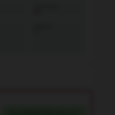
Symbol-Stapel
Nein
Multiplikator
Ja
WILLKOMMENSBONUS: MAX. 175 %