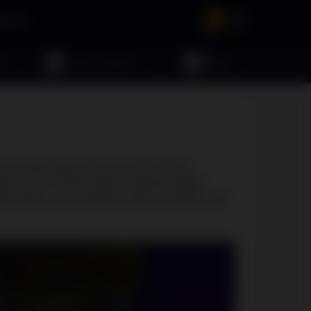
EICH
2
Casino Spiele
Blog
Online Spielautomaten
Bingo: Was sind die Spielregeln
Casino Weihnachtsboni
Kartenzählen im Online Casino
Slots mit hohem RTP
Spielautomaten Tricks & Tipps
e nutzen können, wie sich der Slot im
 von IGT Ihnen liefert. In diesem Artikel
ten können, ohne eigenes Geld zu riskieren und