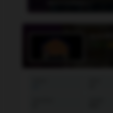
CLEOP
7.0/10
Software
Reihen
IGT
5-3
Gewinnlinien
Volatilität
20
Mittel