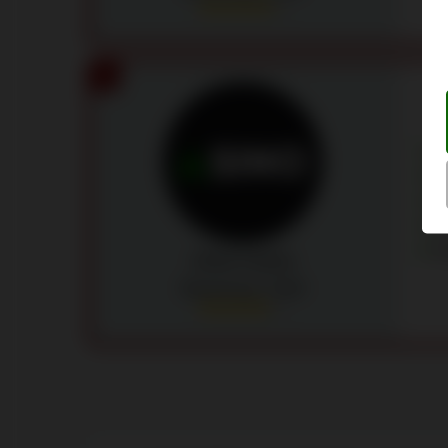
3
1
W
1
R
E
Asino Casino
Bewertung:
7.8
/10