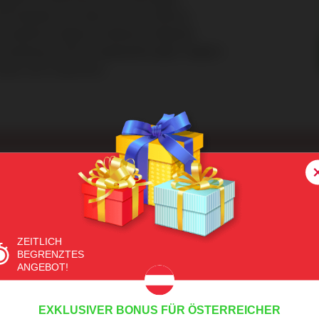
0 Freispiele als erster Check-in-Bonus
5 exklusive Spiele im Bereich Originale
inzahlung mit 30+ Kryptowährungen möglich
izenz von Costa Rica
IP Elite Club mit 5 exklusiven Stufen
uszahlungen innerhalb von 24-48 Stunden
ZEITLICH
öchentlicher Cashback bis zu 10%
BEGRENZTES
reueprogramm mit 50 Fortschrittsstufen
ANGEBOT!
5.000+ Casino-Spiele verfügbar
EXKLUSIVER BONUS FÜR ÖSTERREICHER