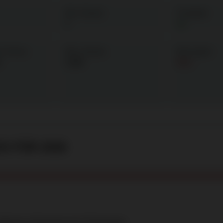
Min. Einsatz
Freispiele
1
Ja
en-Thema
Max. Einsatz
Bonusspiel
n
1.000
Nein
S FÜR 2026
ägliches Glücksrad mit 3 Drehungen