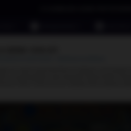
#1 GAMBLING GUIDE FÜR ÖSTERR
 Tests
Zahlungsmethoden
Casino Bonus
atra
Bonus ohne Einzahlung
Freispiele ohne Einzahlung
LS DEMO VON IGT
 bewerten wir online Casinos
Offenlegung von Werbung
igen wir, welche spannende Bonus-Funktionen und Freispiele Si
en, Auszahlungsraten sowie besondere Eigenschaften Cleopatra
ichischen Online Casinos Sie die Cleopatra Demo kostenlos tes