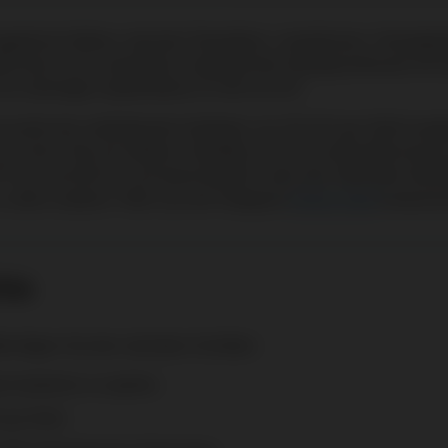
ägyptische Motive, darunter Skarabäen, Lotusblumen, Hierogly
stützt durch eine orientalisch angehauchte Hintergrundmusik mi
 ein stimmiges Spielerlebnis im Stil von IGT.
urde das verbleibende Guthaben von 45.10 € per Skrill ausgezah
m einen Slot mit mittlerer Volatilität, der eine solide Mischu
TP bei rund 90,2% und damit deutlich unter dem offiziellen the
u vielen anderen Titeln aus der Kategorie
Online Slots
konkurrenz
TRA
e folgen Sie den nächsten Schritten:
a kostenlos zu spielen.
 pro Dreh.