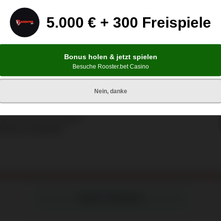
5.000 € + 300 Freispiele
Bonus holen & jetzt spielen
Besuche Rooster.bet Casino
2.000+ Spiele
Nein, danke
illkommenspaket bis 1.700 € + 800 FS
00 Treuestufen
und um die Uhr Support
rfahrener Betreiber
MEHR ANZEIGEN