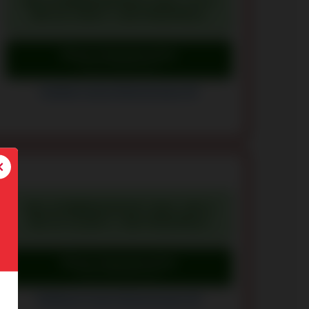
WILLKOMMENSBONUS: MAX. 175 %
BIS ZU 4.500 € + 200 FREISPIELE
Bonus beanspruchen
Besuche Goldbet Casino
Goldbet Casino Bewertungen (8)
WILLKOMMENSPAKET: MAX. 200 %
BIS ZU 10.000 € + 600 FREISPIELE
Bonus beanspruchen
Besuche BetBeast Casino
BetBeast Casino Bewertungen (9)