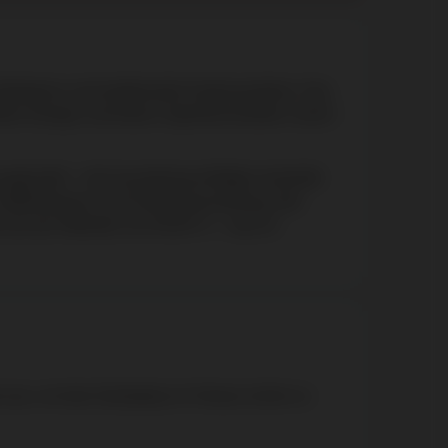
elsteine und traditionelle Kartensymbole. Das
vollem Design und klaren Spielmechaniken macht
sgezahlt – die Auszahlung erfolgte innerhalb
 Trefferfrequenz und Gewinnauszahlung. Bei
als der offizielle von 94,94 % – was im
s aus, um das Gameplay im Voraus sicher zu