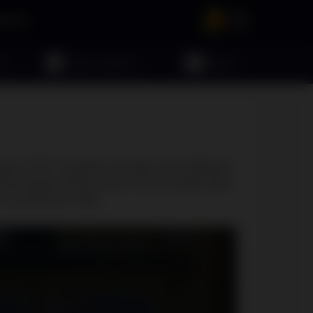
EICH
2
Casino Spiele
Blog
Online Spielautomaten
Bingo: Was sind die Spielregeln
Casino Weihnachtsboni
Kartenzählen im Online Casino
Slots mit hohem RTP
Spielautomaten Tricks & Tipps
ionen, RTP, Freispiele, Einsätze und möglichen
nlos testen können, bevor Sie um echtes Geld
 zu ähnlichen Titeln.