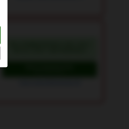
WILLKOMMENSBONUS: MAX. 100 %
BIS ZU 1.700 € + 800 FREISPIELE
Bonus beanspruchen
Besuche Asino Casino
Asino Casino Bewertungen (6)