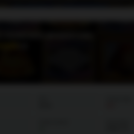
CI DIAMONDS BEWERTUNG
RTP
Jackpot-Spiel
94.9%
Nein
Scatter-Symbol
Technologie
Ja
HTML5, JS