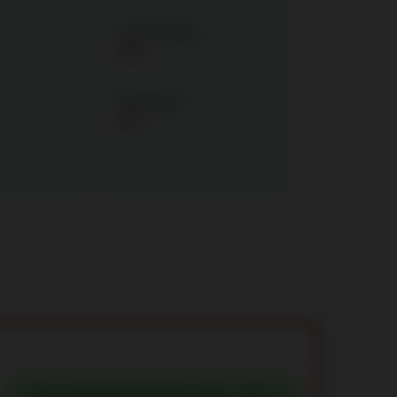
Symbol-Stapel
Nein
Multiplikator
Nein