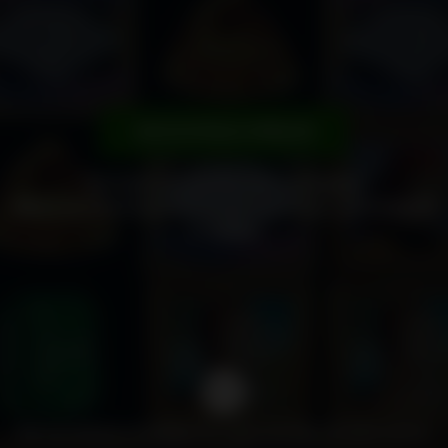
UM ECHTGELD SPIELEN
Die Demo ist gerade nicht verfügbar.
IWenn du bereit bist, kannst du versuchen, um Echtgeld
zu spielen
Mit dem Klicken bestätige ich, dass ich über 18 Jahre alt bin