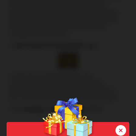
Gewinnkombination müssen mindestens drei
identische Symbole von links nach rechts auf einer
Gewinnlinie erscheinen. Normale Symbole zahlen
Ihnen von 5x für drei bis 150x für fünf gleiche
Charaktere Ihres Einsatzes.
Wild-Symbole (Priesterin/Wild-Logo)
Es gibt einen normalen Wild und einen
expandierenden, sie ersetzen alle regulären
benachbarten Symbole und bringen Ihnen 30x für
drei, 100x für vier und 300x für fünf Ihres Einsatzes.
Hochwertiges Symbol (Temple of Fire)