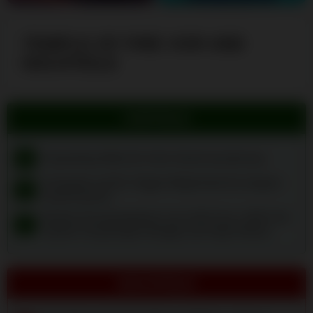
TEMPLE OF FIRE VOR UND
NACHTEILE
VORTEILE
+
Expanding-Wilds für hohe Gewinnauslösung
Freispiele mit Re-Trigger-Möglichkeit für längere
+
Gewinnserien
Breites Einsatzspektrum von 0,60 € bis 1.800 € für
+
Spieler mit geringem Budget und High-Rollers
NACHTEILE