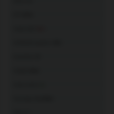
Reihen
5-4
RTP
96.0%
Jackpot-Spiel
Nein
Veröffentlichungsdatum
2021
Gewinnlinien
30
Volatilität
Mittel
Scatter-Symbol
Ja
Technologie
JS, HTML5
Walzen
5