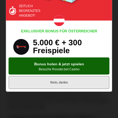
Das ist das höchstzahlende Symbol und zahlt Ihnen
ZEITLICH
20x für drei, 50x für vier und 150x für fünf gleiche
BEGRENZTES
Zeichen.
ANGEBOT!
Mittlere Symbole (Tiermasken)
EXKLUSIVER BONUS FÜR ÖSTERREICHER
5.000 € + 300
Freispiele
Diese mittleren Symbole geben Ihnen 10x, 30x, 100x
für drei, vier und fünf Charaktere bzw.
Bonus holen & jetzt spielen
Niedrige Symbole (Goldschmucke)
Besuche Rooster.bet Casino
Nein, danke
Sind die am schlechtesten bezahlten Zeichen, die
Ihnen 5x für drei, 15x für vier und 50x für fünf Symbole
Ihres Einsatzes gibt.
Temple of Fire Freispiele und Bonus-