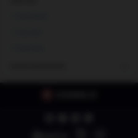
Letzte Slots
Razor Returns
Crazy Time
Razor Shark
Populär Spielautomaten