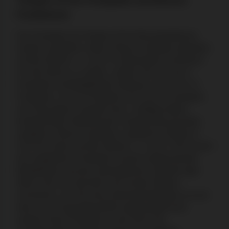
Funktionen
Der Freispiele als Temple of Fire Bonusfunktionen
werden ausgelöst, indem 3 Bonus-Symbole irgendwo
auf den Walzen 1, 3 und 5 im Basisspiel erscheinen.
Um den Bonus zu starten, wählen Sie eine der 3
Freispiele und Multiplikator-Optionen, die 1x für 12
Freispiele, 2x für 6 Freispiele und 3x für 4 Freispiele
sind. Bei jedem Freispiel wird 1 zufällige Walze
komplett Wild. Während der Freispiel Bonusrunden
vergeben 3 Bonus-Symbole zusätzliche Temple of
Fire Free Spins auf den Walzen 1, 3 und 5. Die Anzahl
der vergebenen Freispiele und der entsprechende
Multiplikator sind der ursprünglichen Auswahl egal.
Wenn einer der drei Boni, die auf den Walzen
erscheinen, ein Teil einer Gewinnkombination ist und
dann in ein Expanding-Wild umgewandelt wird,
werden Extra-Freispiele zu den durch die