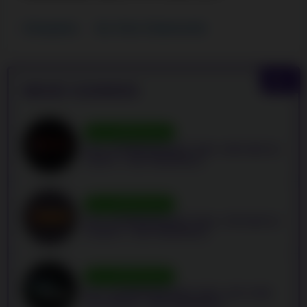
Cleopatra
Da Vinci Diamonds
NEU
NEUE CASINOS
WILLKOMMENSBONUS
WILLKOMMENSPAKET: MAX. 100% BIS ZU
5.000 € + 300 FREISPIELE
WILLKOMMENSBONUS
WILLKOMMENSPAKET: MAX. 175% BIS ZU
14.000 € + 400 FREISPIELE
WILLKOMMENSBONUS
WILLKOMMENSBONUS: MAX. 100 % BIS
ZU 14.000 € + 300 FREISPIELE