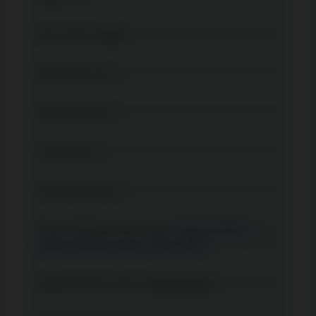
Max. Gewinn
450x
Wild-Symbol
Ja
Min. Einsatz
0,6
Freispiele
Ja
Symbol-Stapel
Ja
Casino-Spielautomaten-Typen
Echtgeld Slots
Mobile Spielautomaten
Video Slots
Spielautomaten-Thema
Aztekenkultur