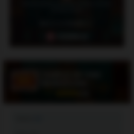
Mit dem Klicken bestätige ich, dass ich über
18 Jahre alt bin
TEMPLE OF FIRE
BEWERTUNG
7.0/10
Software
IGT