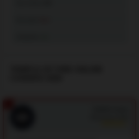
Max. Einsatz
540
Bonusspiel
Nein
Multiplikator
Ja
TEMPLE OF FIRE ONLINE
CASINOS 2026
1
Goldbet Casino
Bewertung:
8.9
/10