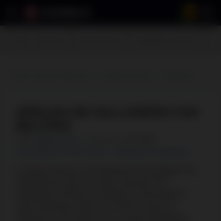
2
Bizzo Casino Boni
Exklusive Boni
King Billy Casino Boni
Onl
Online Casinos Österreich
Kostenlose Slots
Halloween
SPIELEN SIE HALLOWEEN VON
BELATRA
Autor:
Bashkim Vurcer
Aktualisiert:
31.07.2026
Wie bewerten wir online Casinos
Offenlegung von Werbung
In diesem Review vom Halloween Slot erfahren Sie
Informationen über das Spiel, darunter RTP,
Gameplay und Bonus-Funktionen. Derzeit gibt es
keine Halloween Demo bei Online Casinos in
Österreich, doch finden Sie in unserer Bewertung