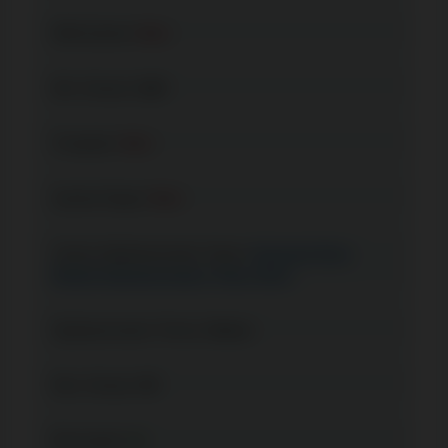
Wild-Symbol
Nein
Min. Einsatz
0,20
Freispiele
Nein
Symbol-Stapel
Nein
Casino-Spielautomaten-Typen
Echtgeld Slots
Mobile Spielautomaten
Video Slots
Spielautomaten-Thema
Horror
Max. Einsatz
50
Bonusspiel
Ja