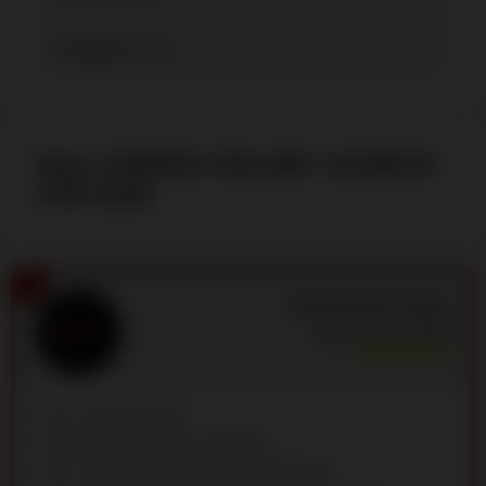
Multiplikator
Ja
HALLOWEEN ONLINE CASINOS
FÜR 2026
1
Rooster.bet Casino
Bewertung:
9.9
/10
50+ Jackpot Slots;
Whatsapp-Support verfügbar;
90+ vertrauenswürdige Spielanbieter;