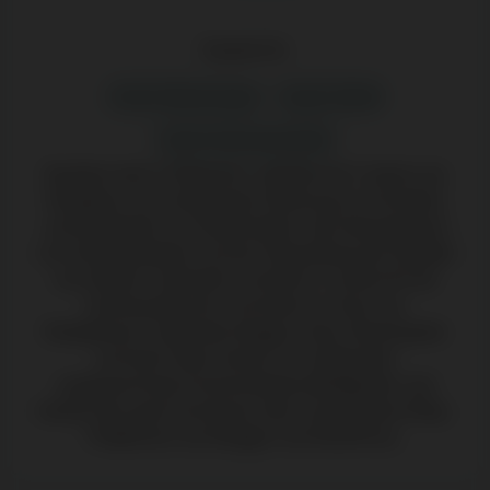
Experte für:
Casino Bewertungen
Casino Spiele
Casino Automatenspiele
Bashkim lebt in Österreich, arbeitet seit 3 Jahren als
Redakteur und verfügt über Erfahrung im Schreiben
und Bearbeiten von Webinhalten, dem Management
von Inhaltsprojekten und der Überprüfung der Qualität
von Artikeln. Außerdem schreibt er Content für die
iGaming-Branche und leitet ein Team aus
Redakteuren. Nebenbei bloggt er über Glücksspiele
und liebt Video-Games. Er verfügt über
ausgezeichnete Kommunikationsfähigkeiten und
besitzt sehr gute Kenntnisse über verschiedene Blog-
Plattformen wie Blogger und WordPress.