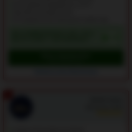
Drei Cashback-Angebote bis zu 10 %
Über 800 Live-Dealer-Tische
30 Freispiele für die Nutzung der mobilen App
WILLKOMMENSBONUS: MAX. 100 %
1WP
BIS ZU 14.000 € + 300 FREISPIELE
Bonus beanspruchen
Besuche WinPlace Casino
WinPlace Casino Bewertungen
3
Spinita Casino
Bewertung:
9.6
/10
6 tägliche Reload-Boni pro Woche