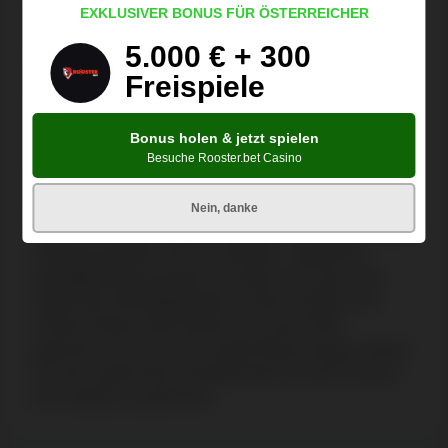
EXKLUSIVER BONUS FÜR ÖSTERREICHER
indem Sie im Basisspiel gewinnen. In diesen Extra-
Runden „Kartendoppel mit dem Händler” und „Rot-
5.000 € + 300
oder-Schwarz-Risiko-Kartenspiel” sehen Sie nur eine
Freispiele
Karte auf dem Spieltisch und müssen Kartensorte
oder ihre Farbe - schwarz oder rot - erraten. Wenn Sie
richtig raten, wird Ihr Gewinn vervierfacht oder
Bonus holen & jetzt spielen
verdoppelt oder verlieren Sie. Im Slot gibt es keine
Besuche Rooster.bet Casino
klassichen Halloween Free Spins. Auch gibt es ein
Glücksrad, das Sie drehen können, indem Sie
Nein, danke
während des Hauptspiels spezielle JP-Punkte für jede
Drehung erhalten und sie sammeln. Sobald der
benötigte Betrag erreicht ist, können Sie das erste
Glücksrad mit Multiplikatoren, Extra-Punkten und
Preisen drehen oder können Sie einen Pfeil
gewinnen, der Sie in die zweite Ebene bringt. Drehen
Sie das zweite Rad und bekommen Sie die Chance,
den Jackpot zu gewinnen.