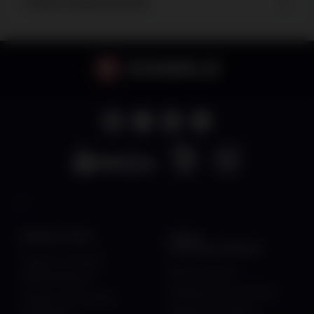
Populär Spielautomaten
Beliebte Seiten
Casino
Zahlungsmethoden
Casinos mit hohen
Bitcoin Casinos
Gewinnchancen
Handyrechnung Casinos
Casinos mit schneller
Mastercard Casinos