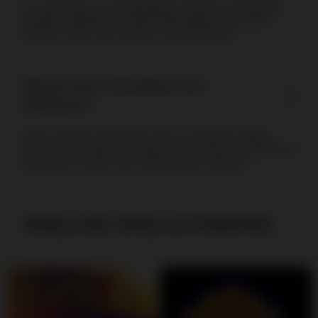
Ja, Halloween ist vollständig für Spielen auf mobilen
Geräten optimiert und läuft reibungslos auf beiden
Android- oder iOS-Handys und auf Tablets.
Welche Slots sind ähnlich wie
Halloween?
Wenn Sie den Halloween Slot von Belatra mögen,
können Sie Titanic von Bally, King Kong von Ainsworth
und Gold von Big Time Gaming auch spielen.
ÄHNLICHE SPIELAUTOMATEN