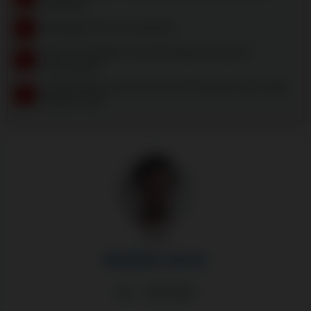
reduziert
–
Niedriger RTP von 94,02%
Keine Freispiele, was die Gewinnchancen
–
einschränkt
Einsatzlimits von 0,10 € bis 20 € passen den High-
–
Rollers nicht
Autor:
Bashkim Vurcer
546 Artikel