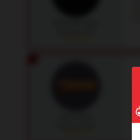
9
A
V
Rooster.bet Casino
Bewertung:
9.9
/10
2
T
1
M
5
1
Bearo Casino
Bewertung:
9.8
/10