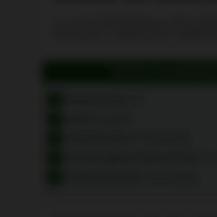
Für unsere Avalon Bewertung von Games Global 
Runde lag bei 2 €, gespielt wurde im regulären
SESSION-ZUSAMMENF
+
Einsatz pro Spin
: 2 €
+
Modus
: Basisspiel
+
Anzahl der Spins
: 25 im Basisspiel
+
Durchschnittlicher Gewinn pro Spin
: ca. 
+
Bonuskauf-Funktion:
nicht verfügbar