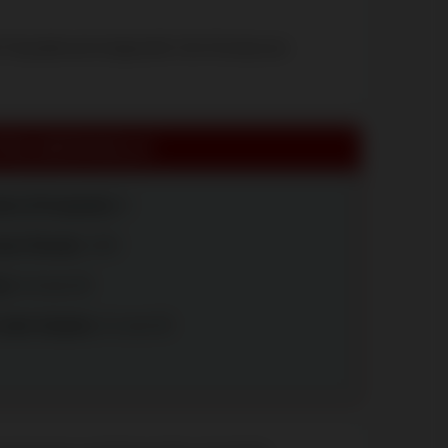
Paysafecard eingezahlt. Der Einsatz pro
PIELMERKMALE:
n (Freispiele)
: 0
iner Runde:
10 €
st:
14 von 25
 oder Gewinn
: 11 von 25