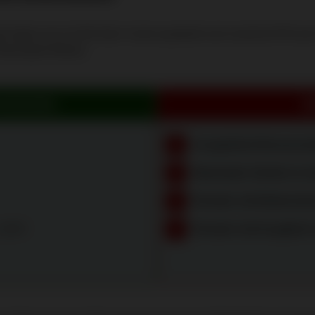
haben wir im Hell Spin Casino gespielt und zunächst 50 € per 
 Basisspiel-Modus.
ASSUNG:
S
–
Ausgelöste Bonusrunde
–
Maximaler Gewinn in e
–
Runden mit Nettoverlu
–
1,92 €
Runden mit Ausgleich