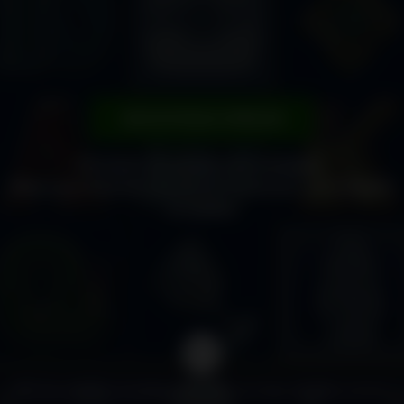
UM ECHTGELD SPIELEN
Die Demo ist gerade nicht verfügbar.
IWenn du bereit bist, kannst du versuchen, um Echtgeld
zu spielen
Mit dem Klicken bestätige ich, dass ich über 18 Jahre alt bin