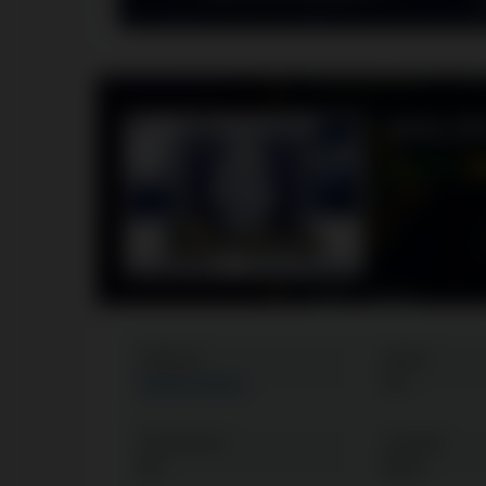
AVALO
7.0/10
Software
Reihen
Games Global
5-3
Gewinnlinien
Volatilität
20
Hoch