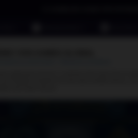
#1 GAMBLING GUIDE FÜR ÖSTERR
 Tests
Zahlungsmethoden
Casino Bonus
n
Bonus ohne Einzahlung
Freispiele ohne Einzahlung
DEMO VON GAMES GLOBAL
 bewerten wir online Casinos
Offenlegung von Werbung
uer angeschaut und auch, in welchem Top-Casino Sie ihn spiele
und Freispiele, mit denen Sie extra Spins erhalten können, au
ärken des Avalon Slot auf.