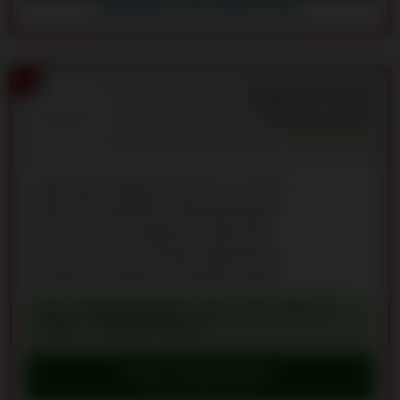
HappySlots Casino Bewertungen
2
Dailyspins Casino
Bewertung:
8.5
/10
Maximaler Rakeback von bis zu 120 %
Über 60 anerkannte Softwareanbieter
20 Gewinner im täglichen Daily-Drop
Accounts in fünf sozialen Netzwerken
Tägliche Lootboxen mit Belohnungen
WILLKOMMENSPAKET: MAX. 100 % BIS ZU
1.000 € + 200 FREISPIELE
Bonus beanspruchen
Besuche Dailyspins Casino