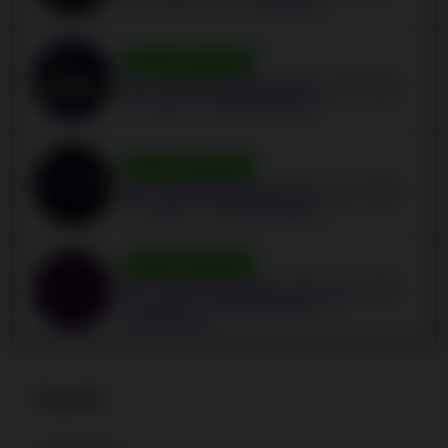
WILLKOMMENSBONUS
WILLKOMMENSBONUS: MAX. 100 % BIS
ZU 4.000 € + 380 FREISPIELE
WILLKOMMENSBONUS
WILLKOMMENSBONUS: MAX. 125 % BIS
ZU 2.500 € + 200 FREISPIELE
WILLKOMMENSBONUS
WILLKOMMENSBONUS: MAX. 200 % BIS
ZU 2.500 € + 150 FREISPIELE + 1
BONUSSPIEL
Populär