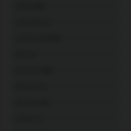
Volatilität
Mittel
Scatter-Symbol
Ja
Technologie
JS, HTML5
Walzen
10
Max. Gewinn
5000x
Wild-Symbol
Ja
Min. Einsatz
0,01
Freispiele
Ja