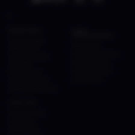
Beliebte Seiten
Casino
Zahlungsmethoden
Casinos mit hohen
Bitcoin Casinos
Gewinnchancen
Handyrechnung Casinos
Casinos mit schneller
Mastercard Casinos
Auszahlung
Paysafecard Casinos
Echtgeld Casinos
Zimpler Casinos
Neue Online Casinos
Spielautomat Book of Ra
Casino Tests
Rooster.bet Casino
Lizaro Casino
Placebet Casino