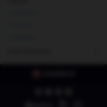
Letzte Slots
Razor Returns
Crazy Time
Razor Shark
Populär Spielautomaten