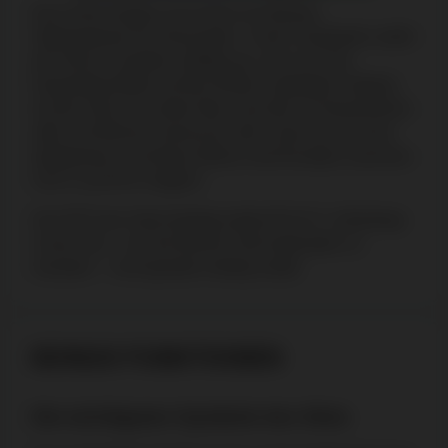
Eye of the Dragon ist im Kern ein Bücher
Spielautomat von Novomatic. In den Freispielen wählt
der Slot ein Symbol zufällig aus, das sich wie
Expanding Wilds auf den Rollen ausbreitet. Startest
du den Slot zum ersten Mal, sind alle 10 Gewinnlinien
aktiv. Auf Wunsch kannst du alle Linien bis auf eine
deaktivieren. Auf diese Weise sind Einsätze zwischen
0,01 € und 50 € möglich.
Der RTP des Slots beträgt solide 95,10 %. Allerdings
ist der Slot – wie bei Bücher Slot Automaten zu
erwarten – nicht gerade niedrig-volatil.
BONUS FUNKTIONEN
Die wichtigsten Symbole des Slots