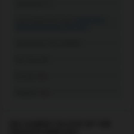
Symbol-Stapel
Ja
Casino-Spielautomaten-Typen
Echtgeld Slots
Mobile Spielautomaten
Video Slots
Spielautomaten-Thema
Fantasie
Max. Einsatz
50
Bonusspiel
Nein
Multiplikator
Nein
WO KANNST DU EYE OF THE
DRAGON SPIELEN?