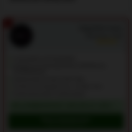
1
HappySlots Casino
Bewertung:
7.5
/10
Casinospiele und Sportwetten
Attraktive Auszahlungslimits(10.000€/Woche,
40.000€/Monat)
Spielauswahl mit über 8.000 Titeln
Turniere mit Preispools bis zu 10 Mio. Euro
Deutschsprachiger Kundensupport
WILLKOMMENSPAKET: 200% BIS ZU 1.000 €
Bonus beanspruchen
Besuche HappySlots Casino