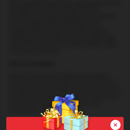
Das wertvollste Symbol ist das namensgebende Auge
des Drachen. Als Scatter löst der Drache die
Freispiele aus. Zugleich trumpft der Drache als Wild
auf und vervollständigt Gewinnbilder. Für die
höchsten Gewinne ist aber ein anderes Symbol
entscheidend: Die Bogenschützin. An zweiter Stelle
steht der Krieger, der sich als ebenso lukrativ erweist
wie der Drachen Scatter.
Boni & Freispiele
Blickst du dem Drachen während einer Drehung
dreimal in die Augen, erhältst du 10 Freispiele. Bevor
der Startschuss für die Gratis-Drehungen erfolgt, sucht
sich der Slot ein zufälliges Symbol aus. Dieses nimmt
bei Erscheinen die gesamte Walze ein. Dies
vereinfacht es, Vollbilder zu bilden.
Gewinne werden während der Freispiele auf allen
Gewinnlinien – unabhängig von der Position –