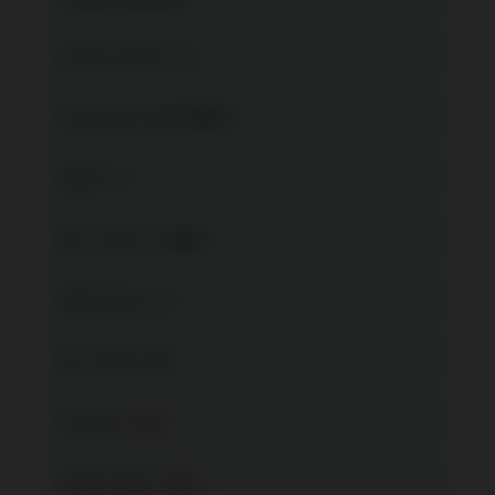
Scatter-Symbol
Ja
Technologie
JS, HTML5
Walzen
5
Max. Gewinn
1,000x
Wild-Symbol
Ja
Min. Einsatz
40
Freispiele
Nein
Symbol-Stapel
Nein