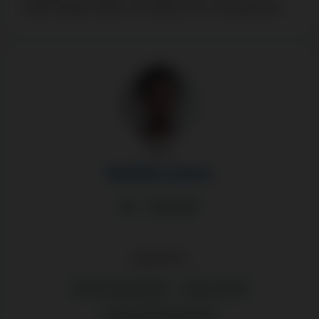
einem idealen Spiel, um einfach nur zu entspannen.
Autor:
Bashkim Vurcer
546 Artikel
Experte für:
Casino Bewertungen
Casino Spiele
Casino Automatenspiele