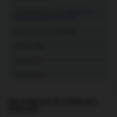
Casino-Spielautomaten-Typen
Echtgeld Slots
Mobile Spielautomaten
Video Slots
Spielautomaten-Thema
Fruchtthema
Max. Einsatz
800
Bonusspiel
Nein
Multiplikator
Nein
WO KANN ICH 40 SUPER HOT
SPIELEN?