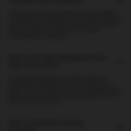
Was genau sind Früchteslots?
Früchteslots sind Spielautomaten mit dem beliebten
Früchtethema. Das bedeutet, auf den Walzen befinden
sich verschiedene Früchte. Charakteristisch für diese
Spiele ist, dass sie im Vergleich nur wenige
Bonusfunktionen mitbringen.
Gibt es noch mehr Früchteslots wie 40
Super Hot von EGT?
Der Spieleentwickler EGT hat bereits zahlreiche
Früchteslots veröffentlicht und spricht damit einen
großen Teil der Community an. Zu den beliebten Titeln
gehören unter anderem Flaming Hot Extreme, 20 Hot
Blast und 30 Spicy Fruits.
Gibt es bei 40 Super Hot auch