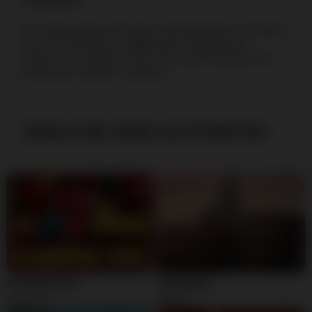
Freispiele?
Der Spielautomat 40 Super Hot bietet keine Freispiele.
Dennoch besteht die Möglichkeit, fantastische
Gewinne zu erzielen, denn das Spiel beinhaltet vier
progressive Mystery Jackpots.
ÄHNLICHE SPIELAUTOMATEN
Flaming Hot
Gladiator
Amusnet
Betsoft