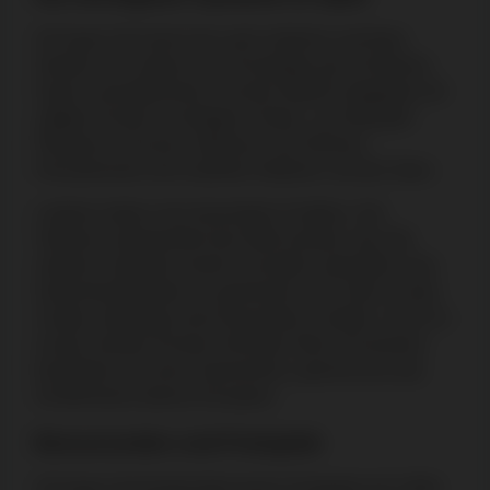
40 Super Hot weist eine sehr einfache und klare
Struktur auf, sodass auch Einsteiger gut mit diesem
Game zurechtkommen. Auf den Walzen begegnen dir
saftige Früchte in knalligen Farben, zum Beispiel
Pflaumen, Kirschen, Melonen und Zitronen.
Hinzukommen der knallrote Siebener und der Stern.
Letztere haben eine besondere Funktion. Der
Siebener repräsentiert das Wild Symbol, das alle
anderen Symbole ersetzt und dabei unterstützt, eine
Gewinnkombination zu generieren. Der Stern ist das
Scatter, allerdings ohne besondere Funktion. Doch es
ist das Symbol mit dem höchsten Wert. Erscheinen
fünf Sterne auf einer Gewinnlinie, gewinnst du das
20.000-fache deines Einsatzes.
Bonusrunden und Freispiele
40 Super Hot bringt leider keine Freispiele mit. Dafür