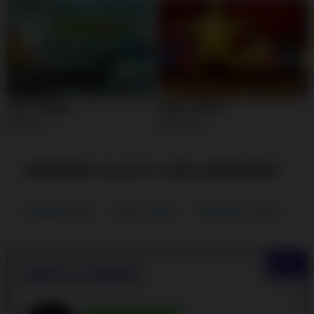
The Angler
Extra Stars
Betsoft
Amusnet
ANDERE SLOTS VON AMUSNET
Flaming Hot
Extra Stars
Shining Crown
NEU
NEUE CASINOS