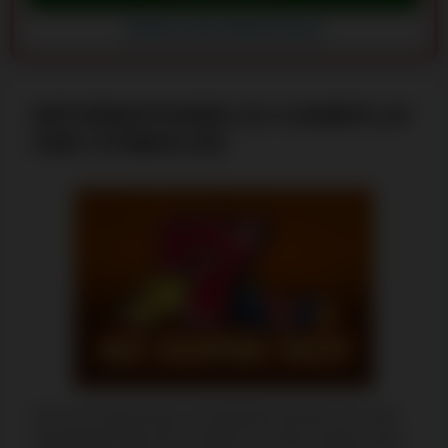
Spinita Casino Bewertungen
INFORMATIONEN ZU GAMEPLAY
UND SYMBOLEN
Fans der klassischen Früchteslots kommen bei dem
Spieleentwickler EGT wahrlich auf ihre Kosten, denn