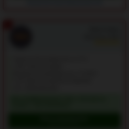
Rooster.bet Casino Bewertungen (14)
2
Bearo Casino
Bewertung:
9.8
/10
Täglicher Slot-Cashback bis zu 15 %
1.200+ Slots mit Jackpot
Monatliche Auszahlungen bis zu 75.000 €
5 VIP-Stufen mit exklusiven Angeboten
120+ Softwareprovider
WILLKOMMENSPAKET: MAX. 175% BIS ZU
14.000 € + 400 FREISPIELE
Bonus beanspruchen
Besuche Bearo Casino