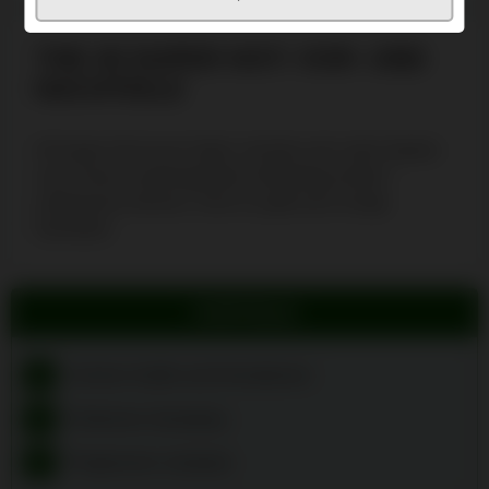
THE 40 SUPER HOT: VOR- UND
NACHTEILE
40 Super Hot ist ein Spiel, mit dem sich viele Spieler
nach einem anstrengenden Arbeitstag einfach
entspannen können. Doch es gibt auch einige
Nachteile:
VORTEILE
+
Schöne Grafik und Animationen
+
Einfaches Gameplay
+
Progressive Jackpots