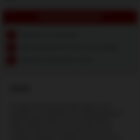
EINSCHRÄNKUNGEN
–
Freispiele nicht vorhanden
–
Auszahlungsquote von 95,81 % recht niedrig
–
Einsätze für viele Spieler zu hoch
FAZIT
40 Super Hot ist ein gelungenes Spiel aus der
Kategorie der Früchteslots. Die Gestaltung besticht
durch knallige Farben und ein ansprechendes
Design. 40 Super Hot ist ein guter Slot, der mit
wenigen Funktionen auskommt. Das macht ihn zu