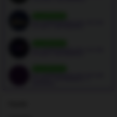
WILLKOMMENSBONUS
WILLKOMMENSBONUS: MAX. 100 % BIS
ZU 4.000 € + 380 FREISPIELE
WILLKOMMENSBONUS
WILLKOMMENSBONUS: MAX. 125 % BIS
ZU 2.500 € + 200 FREISPIELE
WILLKOMMENSBONUS
WILLKOMMENSBONUS: MAX. 200 % BIS
ZU 2.500 € + 150 FREISPIELE + 1
BONUSSPIEL
Populär