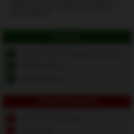
bietet eine fantastische Grafik. Der Slot bringt aber
auch Nachteile mit:
VORTEILE
+
Fantastische Grafik und aufregende Animationen
+
Mehrere Bonusspiele
+
Breiter Einsatzbereich
EINSCHRÄNKUNGEN
–
RTP mit 92,67 % sehr niedrig
–
Keine Freispiele