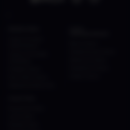
Beliebte Seiten
Casino
Zahlungsmethoden
Casinos mit hohen
Bitcoin Casinos
Gewinnchancen
Handyrechnung Casinos
Casinos mit schneller
Mastercard Casinos
Auszahlung
Paysafecard Casinos
Echtgeld Casinos
Zimpler Casinos
Neue Online Casinos
Spielautomat Book of Ra
Casino Tests
Rooster.bet Casino
Lizaro Casino
Placebet Casino