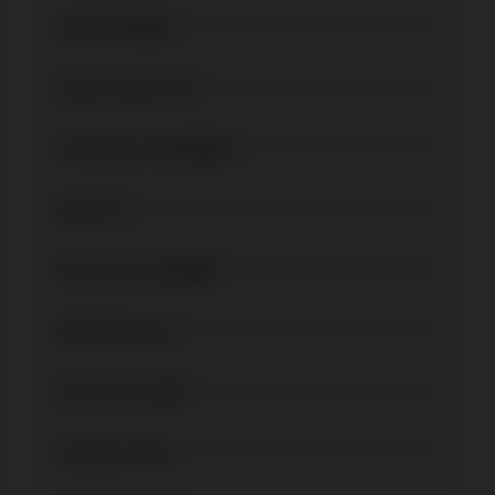
Volatilität
Mittel
Scatter-Symbol
Ja
Technologie
JS, HTML5
Walzen
5
Max. Gewinn
261.600
Wild-Symbol
Ja
Min. Einsatz
0,01
Freispiele
Nein