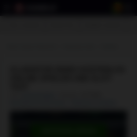
2
Bizzo Casino Boni
Exklusive Boni
King Billy Casino Boni
Onl
Online Casinos Österreich
Kostenlose Slots
Gladiator
GLADIATOR DEMO KOSTENLOS
ONLINE SPIELEN UND SLOT-
TEST
Autor:
Simona Eichelberg
Aktualisiert:
31.07.2026
Wie bewerten wir online Casinos
Offenlegung von Werbung
UM ECHTGELD SPIELEN