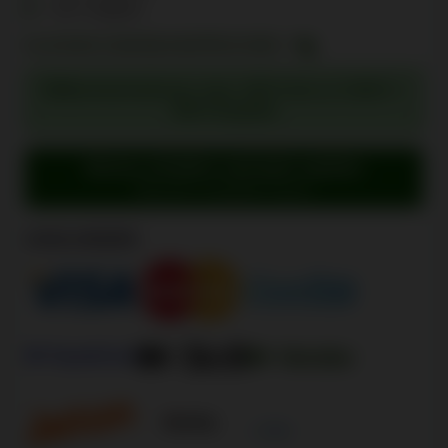
24/7 Support
KLICKEN ZUM BEANSPRUCHEN
Willkommensbonus: max. 100 % bis zu 4.500 € +
300 Freispiele
Bonus erhalten und jetzt spielen
Besuche LuckyStart Casino
ZAHLUNGEN
+ 7 Mehr