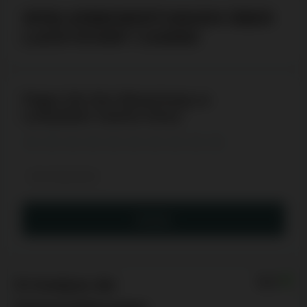
SPIELERBEWERTUNGEN ÜBER
LUCKYSTART CASINO
Fügen Sie Ihre Bewertung zu
LuckyStart Casino hinzu
Senden
6.2
KI Analyse der