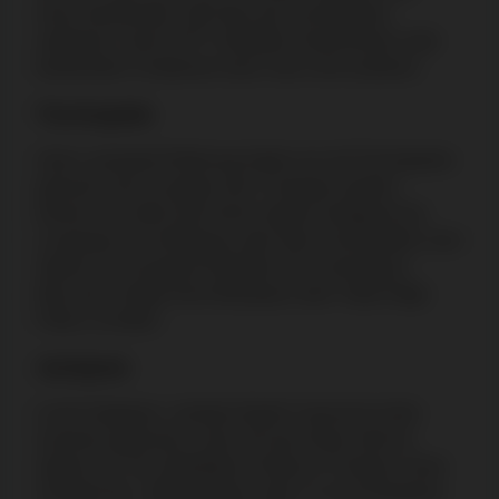
einen bestimmten Titel über die Suchfunktion
aufspüren. Nach RTP, Volatilität, Gewinnlinien oder
bestimmten Funktionen kann man nicht sortieren.
Tischspiele
Gute Luckystart Erfahrung haben wir mit Tischspielen
gemacht, die wir gegen den Computer spielen
können. Es steht zwar keine eigene Kategorie bei
Luckystart zur Verfügung, aber über Suchfunktion sind
Spiele wie European Roulette, No Commission
Baccarat, Single Deck Blackjack oder Triple Edge
Poker zu finden.
Jackpots
In der Kategorie „Jackpot-Spiele“ kannst du hohe
Summen gewinnen, wenn dir das Glück hold ist.
Spiele wie The Slothfather, Rubies of Trubute, Good
Girl Bad Girl, 10000 Wishes oder 3 Lucky Rainbows