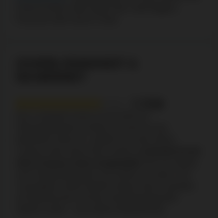
Frenzy Fortune, After Night Falls, Gold Diggers,
Pinocchio oder Gonzo’s Gold.
ZUVERLÄSSIGKEIT &
SICHERHEIT
7.7/10
Das Luckystart Casino ist seit 2023 am
Glücksspielmarkt zu finden und wird von der
bekannten Dama N.V. geführt, die viele Online
Casinos unter einem Dach vereint.
Luckystart ist mit
einer Curacao Lizenz ausgestattet
, die uns erlaubt,
auch Kryptowährungen zum Zahlen zu nutzen. Der
Lizenzgeber achtet natürlich darauf, dass Luckystart
auf Spielerschutz und das Verantwortungsvolle
Spielen achtet – was laufend überprüft wird.