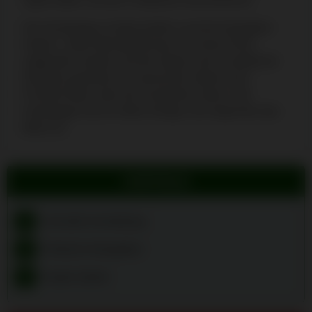
Spaß haben und die Funktionen kennenlernen.
Die Homepage ist übersichtlich und die Navigation
einfach. Jeder Menüpunkt kann mit einem Klick
aufgerufen werden und die Spiele sind in praktische
Rubriken geordnet. Du kannst die Spiele nach
Provider filtern oder die Suchleiste nutzen. Die
Homepage hat ein helles Design und zeigt links das
Menü an.
VORTEILE
+
Schnelle Anmeldung
+
Einfache Navigation
+
Krypto Spiele