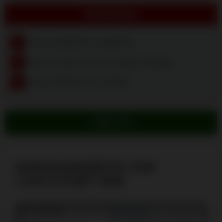
NACHTEILE
–
Keine detaillierten Spielefilter
–
Keine Limits in der Live-Lobby einsehbar
–
Keine Rubrik für Tischspiele
ANMELDEN
BONUSANGEBOTE VON
LUCKYSTART 2026
🤑 LuckyStart
Bonus holen
max. 100 % bis zu 4.500 € +