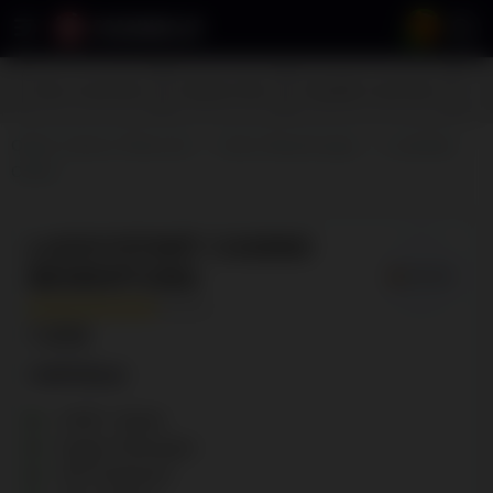
2
Bizzo Casino Boni
Exklusive Boni
King Billy Casino Boni
Onl
Online Casinos Österreich
Casino Bewertungen
LuckyStart
Casino
LUCKYSTART CASINO
BEWERTUNG
7.2/10
VORTEILE
5.000+ Spiele
Krypto-Zahlungen
VIP-Programm