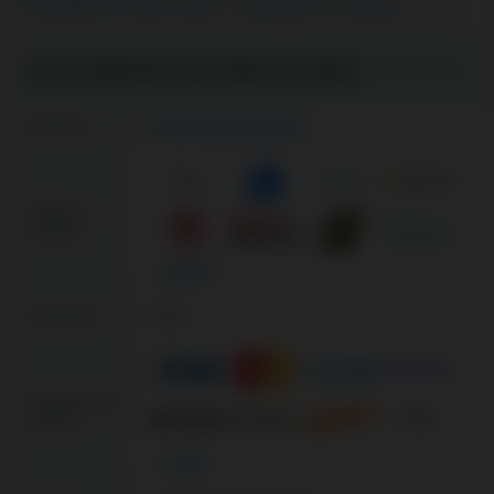
Wie bewerten wir online Casinos
Offenlegung von Werbung
ALLGEMEINE INFORMATIONEN
Webseite
www.luckystart.com
Software-
Anbieter
+ 56 Mehr
Gegründet
2023
Einzahlungsm
ethoden
+ 7 Mehr