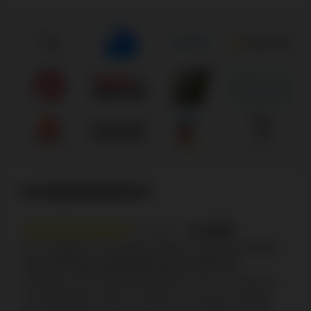
KUNDENDIENST
7.1/10
Den Support im Luckystart Online Casino kannst du
via Live-Chat und E-Mail rund um die Uhr
erreichen. Am schnellsten geht es via Live-Chat, wo
ein Mitarbeiter sofort zur Stelle ist und bei dir bleibt,