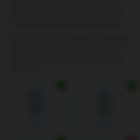
Speicherplatz freischaufeln. Du nutzt einfach den
mobilen Browser, surfst zur Casinoseite und loggst
dich mit deinem Luckystart Login ein. Hast du noch
kein Konto, kannst du rasch mobil eines erstellen.
Mobil stehen dir alle Optionen zur Verfügung wie auch
am Desktop: du kannst einzahlen, Boni abholen, am
VIP-Programm teilnehmen, spielen und Gewinne
abheben. Auch der Support steht dir am Smartphone
zur Verfügung.
iPhone
Android