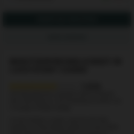
BEWERTUNG HINZUFÜGEN
MEHR ANZEIGEN
BENUTZERFREUNDLICHKEIT IM
LUCKYSTART CASINO
7.2/10
Seit 2023 bietet das Luckystart Casino im Internet
über 5.000 Spiele an. Die Anmeldung ist einfach und
in wenigen Schritten erledigt.
Um den Anbieter zu testen, kannst du die Slots
kostenlos im Demo Modus spielen und ohne Risiko