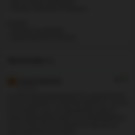
- Gute und stabile Spielauswahl
- Schnelle Kundenservice-Reaktionen
Nachteile:
- Verzögerte Auszahlungen
- Eingeschränkte Bonusvariation
Bewertungen
(9)
9.0
Florian Mairhofer
06.01.2026
Ich finde die Bonusbedingungen bei LuckyStart wirklich
klar und verständlich. Es steht alles deutlich da - wie viel
man einzahlen muss, wie lange der Bonus gilt und
welche Spiele gezählt werden. Die Umsatzanforderung
von 40x ist fair und nicht versteckt. Ich mag, dass sie
sogar Krypto-Boni extra erklären.