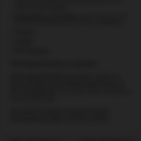
haben eine 40-fache Umsatzbedingung und sein
sieben Tage lang gültig.
Reload Bonus am Freitag:
Jeden Freitag steht dir
ein 30 % Reload Bonus bis 100 € zur Verfügung.
Turniere
Lotterie
VIP-Programm
VIP-Programm Das Luckystart
VIP-Programm besteht aus sieben Levels, von
denen dir jeder bessere Belohnungen bringt, als
der vorhergehende.
Die nötigen Punkte sammelst du
beim Echtgeld-Spiel.
Hier warten Freispiele, Cashback, bessere
Umsatzanforderungen und mehr auf dich.