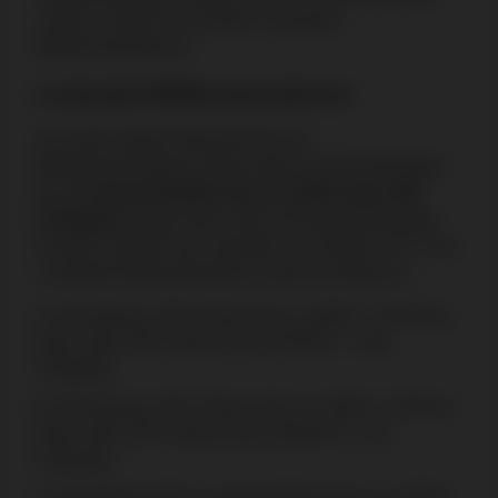
Lotterie. Starten wir mit dem Luckystart
Willkommensbonus.
Luckystart Willkommensbonus
Als neuer Spieler bekommst du ein
Willkommenspaket auf die ersten vier Einzahlungen,
das dir
Extra-Guthaben bis zu 4.500 € plus 300
Freispiele
bringen kann. Wer mit Kryptowährungen
einzahlt, steigert sein Guthaben um weitere 20 %. Der
Luckystart Neukundenbonus sieht wie folgt aus:
Einzahlung: 100 % Bonus bis zu 500 € + 150 Free
Spins oder 120 % Bonus bis 0,03 BTC + 150
Freispiele
Einzahlung: 100 % Bonus bis zu 1.000 € + 50 Free
Spins oder 120 % Bonus bis 0,034 BTC + 50
Freispiele