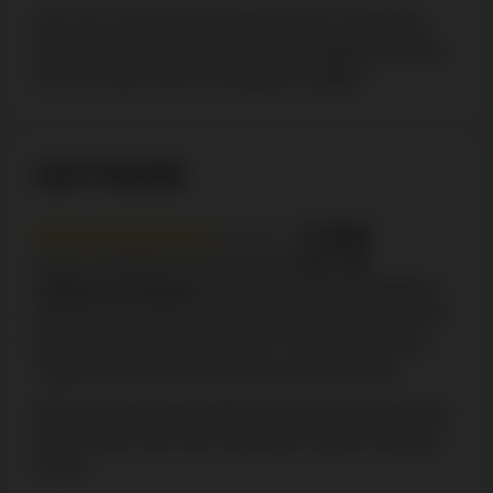
Eine SSL-Verschlüsselung sorgt dafür, dass deine
persönlichen Daten und Zahlungen abgesichert sein,
wenn du diese über die Webseite eingibst.
SOFTWARE
7.3/10
Unser Luckystart Casino Test hat
über 100
Softwareschmieden
ergeben. Darunter Bulletproof,
Betsoft, 1x2 Gaming, KA Gaming, NetEnt, Play’n GO,
Mascot, Microgaming, Wazdan, Truelab, Tom Horn,
Yggdrasil, Red Tiger, Quickspin oder Reelplay.
Wenn du einen bevorzugten Provider hast, kannst du
dir mit einem Klick alle verfügbaren Spiele anzeigen
lassen.