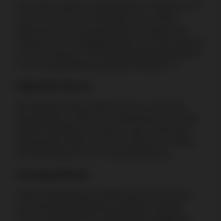
Das Casino bietet ein wöchentliches Cashback von 5
% bis 12,5 % mit einem Maximum von 1.250 €.
Berechnet wird es auf Grundlage der Verluste der
Vorwoche. Für VIP-Mitglieder kann der Wert sogar bis
zu 25 % erreichen. Die Mindesteinzahlung beträgt 20
€, die Umsatzanforderung liegt bei lediglich 1x.
Highroller Bonus
Der Highroller Bonus bietet 50 % bis zu 500 € für
Einzahlungen ab 300 €. Zur Aktivierung ist der Code
50HIGH erforderlich. Der Bonus kann einmal alle 7
Tage genutzt werden, hat eine Laufzeit von 3 Tagen
und unterliegt einer 35× Umsatzanforderung.
Sonntag Reload
Jeden Sonntag können Spieler:innen bei Coolzino
vom Sonntag Reload Bonus profitieren. Mit dem
Promo-Code RELDAY erhalten Bronze-Mitglieder