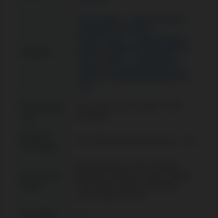
Neue Casinos
・
Echtgeld Casinos
・
Schnelle Auszahlungen
・
Mobile Casinos
・
Android Casinos
・
Casinos mit hoher Auszahlungsrate
・
Kategorie
iPhone Casinos
・
iPad Casinos
・
Casinos mit minimaler Einzahlung
・
Casinos mit Mindesteinzahlung von
10 €
Einzahlungsb
max. 100 % bis zu 1.500 € + 350
onus
Freispiele
Minimale
10 €; Mindesteinzahlungsbonus - 20 €
Einzahlung
Spielautomaten, Poker, Roulette,
Auswahl der
Blackjack, Baccarat, Craps, Lotterie,
Spiele
Keno, Bingo, Karten, Videopoker,
Crash Games, Sic Bo
Live-Spiele
Ja