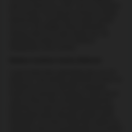
einen 25 % Bonus bis zu 100 €, wenn sie mindestens
30 € einzahlen. Der Code kann einmal pro Sonntag
aktiviert werden, und der Bonus ist jeden Sonntag
nach UTC-Zeit verfügbar. Dieses wöchentliche
Angebot richtet sich an aktive Spieler:innen, die
regelmäßig einzahlen und so zusätzliche
Spielguthaben sichern möchten.
Weitere Coolzino Casino Aktionen
Coolzino bietet neben regelmäßigen Boni auch 20+
Aktionen an. Dazu gehören wöchentliche Turniere mit
Preispools von bis zu 2.000.000 €, spannende
Rennen und saisonale Promotionen. Spieler können
zudem an Bonus-Hubs und Aktivitätsprogrammen
teilnehmen, bei denen verschiedene Belohnungen
freigeschaltet werden. Besonders attraktiv sind die
Glücksräder: Coins-Rad, Freispiel-Rad, Geldrad und
Sport-Bonus-Rad, die mit gesammelten Coins gedreht