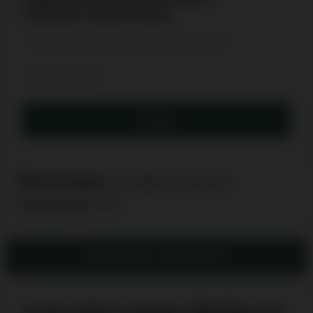
Coolzino Casino hinzu
Senden
Bewertungen
(Es liegen noch keine
Bewertungen vor.)
BEWERTUNG HINZUFÜGEN