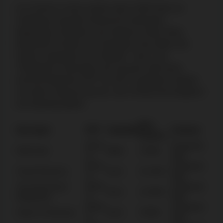
Im Coolzino Casino stehen über 5,000 Slots zur
Verfügung, darunter klassische Automaten,
Megaways-Varianten und moderne Video-Slots.
Bekannte Provider wie Pragmatic Play liefern die
Spiele. Kategorien wie “Beliebt”, “Neu” und
“Empfohlen” erleichtern die Auswahl. Mit einem
durchschnittlichen RTP von 96 % profitieren Spieler
von fairen Gewinnchancen, die im Branchenvergleich
als Standard gelten.
Max.
Slot-Spiel
RTP
Volatilität
Anbieter
Gewinn
96,01
Pragmatic
Wolf Gold
Mittel
2.500x
%
Play
96,51
Pragmatic
Sweet Bonanza
Hoch
21.100x
%
Play
The Dog House
96,55
Pragmatic
Hoch
12.305x
Megaways
%
Play
96,50
Pragmatic
Gates of Olympus
Hoch
5.000x
%
Play