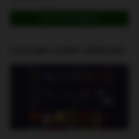
BEIM CASINO ANMELDEN
COOLZINO CASINO VORSCHAU