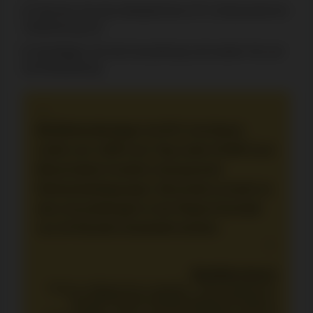
Reichen Sie die erforderlichen KYC-Dokumente für
Verifizierung ein.
Bestätigen Sie die Auszahlung und warten Sie auf
die Bearbeitung.
“
Mit Mindestbeträgen ab 50 € und klaren
Limits von 1.000 € pro Tag sowie 10.000 € pro
Monat bietet Coolzino transparente
Rahmenbedingungen. Besonders positiv ist,
dass Auszahlungen in der Regel innerhalb
von 24 Stunden bearbeitet werden.
”
Bashkim Vurcer
Master in Allgemeiner Linguistik - Grammatiktheorie
und Kognitive Sprachwissenschaft, Expertise in
Psycho-, Patho- und Neurolinguistik, moderne