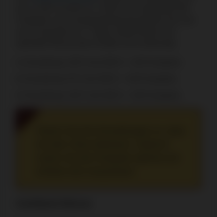
bis zu 100 % auf bis zu 1.500 € und insgesamt 350
Freispiele. Die Umsatzanforderung liegt bei 35x und
muss innerhalb von 7 Tagen erfüllt werden. Ein
spezieller Bonuscode ist dafür nicht notwendig.
Einzahlung: 100 % bis 500 € + 150 Freispiele;
Einzahlung: 55 % bis 500 € + 100 Freispiele;
Einzahlung: 100 % bis 500 € + 100 Freispiele.
Planen Sie Ihre Einzahlungen so, dass
Sie alle 3 Boni aktivieren. Dadurch
nutzen Sie die Freispiele optimal und
erhöhen den Gesamtwert.
Cashback Bonus