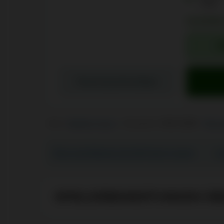
Stufe
KLICKE
W
Bewertung Hinzufügen
Autor:
Bashkim Vurcer
Aktualisiert:
08.01.2026
Wie be
Boni und Aktionen bei Mr.Pacho Casino
Ca
SPIELERBEWERTUNGEN ÜB