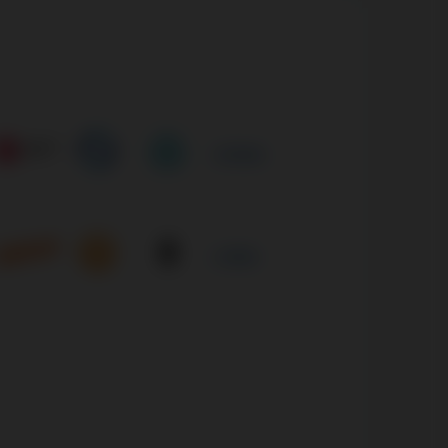
+ 50 Mehr
+ 3 Mehr