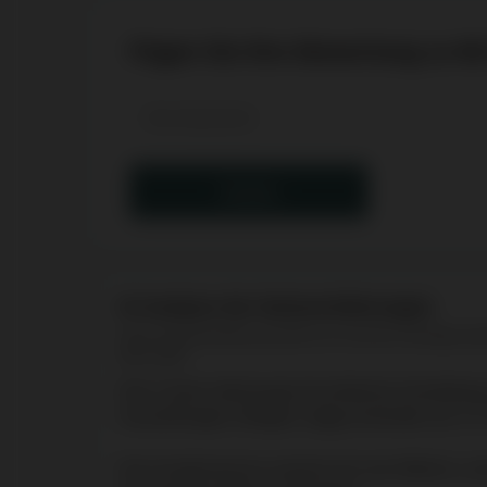
Fügen Sie Ihre Bewertung zu M
Senden
KI Analyse der Nutzererfahrungen
Diese Zusammenfassung wurde von AI auf der Grundlage aktue
08.01.2026
Das Casino überzeugt mit einfacher Anmeldung
Auszahlungen erfolgen zügig innerhalb von 2-3
Der Kundenservice erweist sich als hilfreich, u