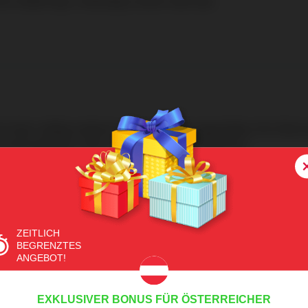
eine mobile App. Unterwegs zocken wäre top!
e Seite zufällig entdeckt und spiele jetzt regelmäßig. Die Slots 
chnell geholfen. Alles in allem eine gute Erfahrung
ZEITLICH
BEGRENZTES
ANGEBOT!
ttform ist echt gut. Die Bonusaktionen sind fair, und ich hatte 
f meinem Konto! Ich find’s auch gut, dass man viele verschiede
EXKLUSIVER BONUS FÜR ÖSTERREICHER
ufen flüssig. Ich bleib erstmal hier!