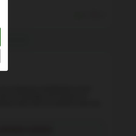
0
0
N
eine umfangreiche Spielbibliothek mit über
oder vom fünfstufigen VIP-Programm mit
eitet, jedoch fehlt eine dedizierte mobile App
 WERDEN KÖNNTE