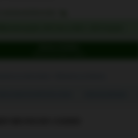
N ZUM BEANSPRUCHEN
illkommenspaket: 100 % bis zu 500 € + 200 Freispiele
Bonus erhalten
Besuche Mr.Pacho Casino
werten wir online Casinos
Offenlegung von Werbung
sino Spiele bei Mr.Pacho Casino
Zahlungsmethoden
ER MR.PACHO CASINO