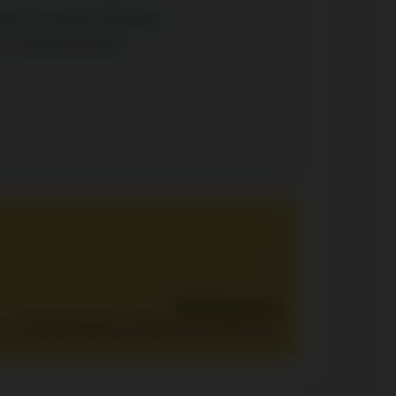
bei den meisten Methoden
€ mit aktivem Bonus
”
Bashkim Vurcer
ho- und Neurolinguistik, moderne Grammatiktheorie,
n, praktische Anwendung der theoretischen Kennt