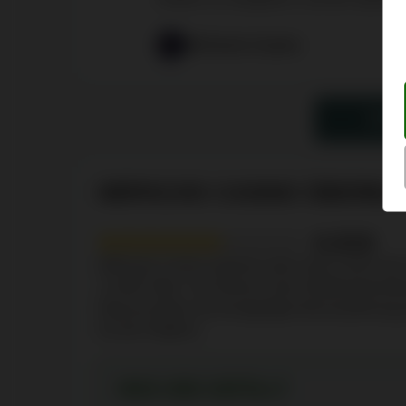
Mr.Pacho Casino
BEWE
MRPACHO CASINO ÜBERBLI
6.3/10
MrPacho Casino operiert unter einer Lizenz der
12.000 Titeln. Sie können einen Willkommensb
Musical Notes als einzigartiger Bonuswährung p
für die Plattform.
WAS UNS GEFÄLLT