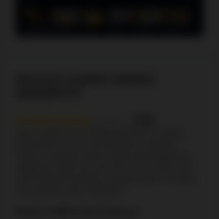
RIOACE CASINO BONUS
ANGEBOTE
7/10
RioAce bietet einen Willkommensbonus, mehrere
Reload-Boni und ein wöchentliches Cashback-
System. Insgesamt stehen fünf Einzahlungsboni zur
Verfügung, wobei der erste 100 % bis zu 500 € plus
100 Freispiele beinhaltet. Zusätzlich gibt es Turniere
mit Preispools über 3.500.000 €.
RioAce Willkommensbonus