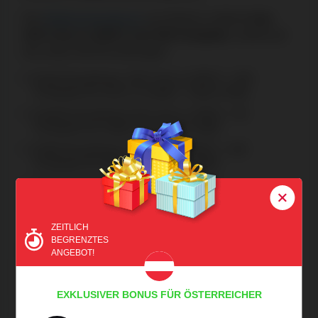
Der
Willkommensbonus
von RioAce umfasst
max.
100 % bis zu 2200 € und 350 Freispiele
, verteilt auf
die ersten fünf Einzahlungen:
Erste Einzahlung: 100 % bis zu 500 € + 100
Freispiele für Zeus vs Hades - Gods of War
Zweite Einzahlung: 80 % bis zu 200 € + 50
Freispiele für Gates of Olympus 1000
Dritte Einzahlung: 70 % bis zu 500 € + 100
Freispiele für Wanted Dead or a Wild
Vierte Einzahlung: 50 % bis zu 500 €
Fünfte Einzahlung: 100 % bis zu 500 € + 100
Freispiele für Sweet Bonanza 1000
ZEITLICH
BEGRENZTES
Die Mindesteinzahlung liegt bei 25 €, mit 40-mal
ANGEBOT!
Umsatzbedingungen für den Bonusbetrag und 35-
fachen für Gewinne aus Freispielen. Der maximale
EXKLUSIVER BONUS FÜR ÖSTERREICHER
Einsatz während der Bonuswettanforderungen ist 5 €.