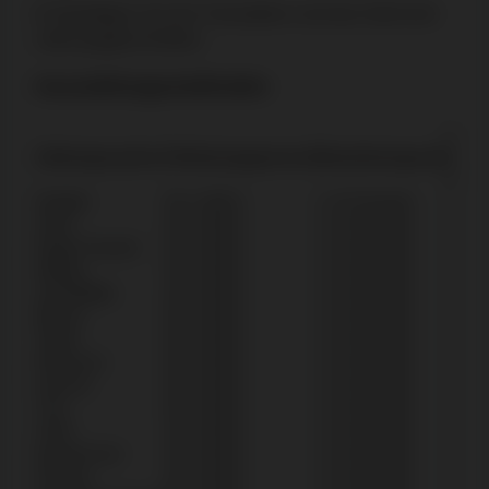
Bestätigen Sie die Transaktion und das Geld wird
sofort gutgeschrieben.
Auszahlungsmethoden
Gebü
Zahlungssystem
Abhebungsgrenzen
Bearbeitungszeit
für d
Rück
Neteller
20–1.000 €
1–24 Stunden
0 %
Skrill
20–1.000 €
1–24 Stunden
0 %
Rapid Transfer
20–1.000 €
1–24 Stunden
0 %
Mifinity
20–1.000 €
1–24 Stunden
0 %
eZeeWallet
20–1.000 €
1–24 Stunden
0 %
Bitcoin
50–1.000 €
1–24 Stunden
0 %
Tether
50–1.000 €
1–24 Stunden
0 %
Ethereum
50–1.000 €
1–24 Stunden
0 %
Litecoin
50–1.000 €
1–24 Stunden
0 %
Tron
50–1.000 €
1–24 Stunden
0 %
VISA
20–1.000 €
1–24 Stunden
0 %
MasterCard
20–1.000 €
1–24 Stunden
0 %
Revolut
20–1.000 €
1–24 Stunden
0 %