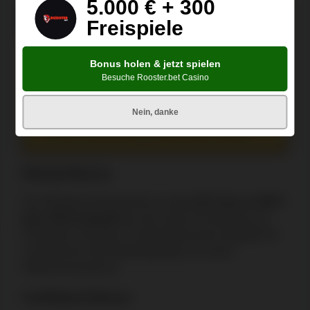
5.000 € + 300
Freispiele
Machen Sie alle fünf Einzahlungen
nacheinander, um das Maximum von
Bonus holen & jetzt spielen
350 Freispiele zu erhalten. Beachten
Besuche Rooster.bet Casino
Sie, dass die Freispiele für beliebte
Slots von Pragmatic Play gelten, die
Nein, danke
hohe Auszahlungspotenziale bieten.
Reload Bonus
Der Weekend Reload Bonus bietet
50 % bis zu 500 €
plus 100 Freispiele
bei der ersten Einzahlung von
Freitag bis Sonntag. Die Mindestsumme beträgt 50 €
mit ähnlichen Bonusbedingungen wie beim
Willkommensbonus.
Cashback Bonus