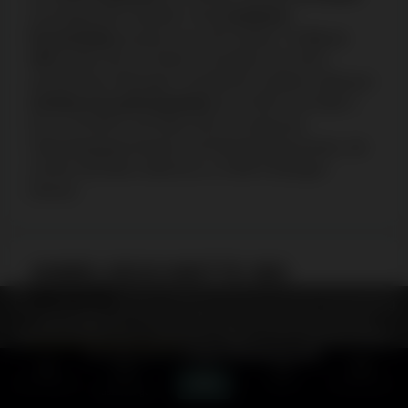
mit steigenden Vorteilen. Die
Cashback-
Prozentsätze
reichen von 10% (Stufe 1-5)
bis zu
35%
(Stufe 30). Ab Stufe 16 erhalten Sie einen
persönlichen Manager. Zusätzliche Vorteile umfassen
erhöhte Auszahlungslimits
(von 500 € auf Stufe 1
bis zu 25.000 € auf Stufe 30) und exklusive
Geburtstagsgeschenke und Neujahrsgeschenke, die
auf der höchsten Stufe bis zu 4.000 € betragen
können.
ANMELDESCHRITTE BEI
RIOACE
Durch die Nutzung dieser Website stimmen Sie der Verwendung
von Cookies zu, um die Leistung zu verbessern und Ihre
Benutzererfahrung zu optimieren. Weitere Informationen finden
7.5
/
10
Sie auf unserer
Cookie-Richtlinieseite.
Die Registrierung bei RioAce ist schnell und einfach.
OK
Neue Casinos
Schnelle
Menü
Boni
Bewertungen
Der gesamte Vorgang dauert weniger als zwei
Auszahlungen