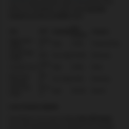
City. Die Spielautomaten haben verschiedene RTP-
Werte und Volatilitäten, wobei einige
maximale
Gewinne von bis zu 30.000x
bieten.
Max.
Slot
RTP
Volatilität
Anbieter
Gewinn
Bigger Bass
96,50
High
5.000x
PragmaticPlay
Splash
%
Snoop Dogg
96%
Very High
10.000x
BGaming
Dollars
94,92
Camelot Cash
High
5.000x
Relax
%
Elvis Frog
96,7
Very High
5.000x
BGaming
Trueways
%
Triple Juicy
95,73
High
30.004x
Betsoft
Drops
%
Live Casino Spiele
Das RioAce Live-Casino umfasst
über 600 Spiele
,
die in fünf Hauptkategorien eingeteilt sind: Roulette,