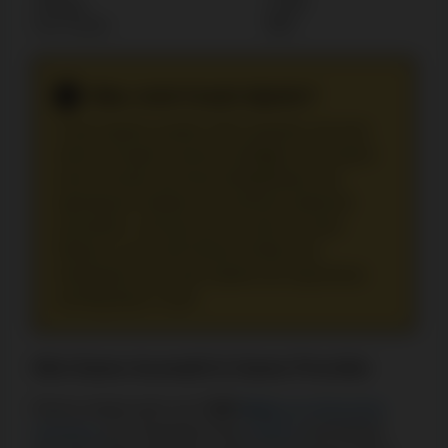
Jackpot
2.700+
Live Casino
600+
Was sind Crash-Spiele?
Crash-Spiele wurden 2021 populär und sind
meist in Krypto-Casinos verfügbar. Sie setzen
einen Einsatz auf einen Multiplikator, der
irgendwann abstürzt. Sie können jederzeit
auszahlen, und das Ziel ist, dies vor dem
Absturz zu tun. Bei RioAce finden Sie
mindestens 30 Crash-Spiele wie Spaceman
und Big Bass Crash.
Slot Game Auswahl & Game Provider
RioAce bietet mehr als
7.000
Slots
von führenden
Anbietern
wie Pragmatic Play,
NetEnt
und Nolimit