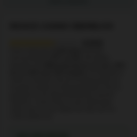
MEHR ANZEIGEN
RIOACE CASINO ÜBERBLICK
6.5/10
RioAce bietet über
11.000 Spiele
mit einem
durchschnittlichen
RTP von 98%
. Wir testeten
besonders den
Willkommensbonus von max. 100%
bis zu 2.200 € plus 350 Freispiele
. Die Webseite ist
einfach zu bedienen. Bei der Einzahlung gefiel uns
die große Auswahl an Zahlungsmethoden. Nicht so
gut fanden wir die Übersichtlichkeit bei manchen
Sektionen. Unsere RioAce Casino Erfahrungen
zeigen, dass es seine Stärken bei Slots und Live-
Casino Spielen hat.
WAS WIR MÖGEN