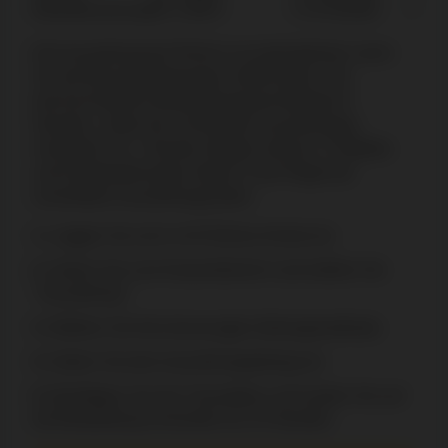
Banküberweisung
20–1.000 €
1–24 Stunden
0 %
Die Auszahlung bei RioAce ist unkompliziert, wenn
Sie die Bonusbedingungen erfüllt haben. Die
durchschnittliche Bearbeitungszeit beträgt 24
Stunden, wobei die schnellsten Auszahlungen
innerhalb von 1 Stunde erfolgen können. E-Wallets
und Kryptowährungen bieten in der Regel die
schnellsten Auszahlungszeiten.
Loggen Sie sich in Ihr RioAce-Konto ein.
Gehen Sie zum Kassenbereich und wählen Sie
"Auszahlung".
Wählen Sie Ihre bevorzugte Zahlungsmethode.
Geben Sie den Auszahlungsbetrag ein.
Bestätigen Sie die Transaktion und warten Sie auf
die Bearbeitung innerhalb von 24 Stunden.