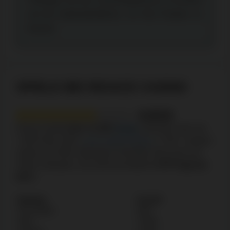
auf der Spieleoberfläche, um Ihre Position zu
kennen.
SPIELE BEI RIOACE CASINO
6.8/10
RioAce bietet
über 11.000
Spiele
, darunter mehr als
7.000 Slots, 600+
Live-Casino Spiele
, 2.700+ Jackpot
Spiele und 290+ Blackjack, Roulette, Baccarat und
Poker Varianten. Der durchschnittliche
RTP liegt bei
98 %
.
Spieltyp
Anzahl
Tischspiele
290+
Slots
7.000+