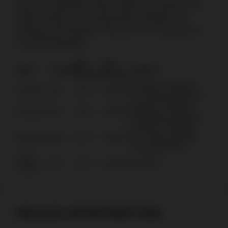
Baccarat, Blackjack, Game Shows und andere. Die
Spiele werden von renommierten Anbietern wie
Gaming und Pragmatic Play Live, Vivo Gaming und
Ezugi bereitgestellt.
Min.
Max.
Spiel
Anzahl
Anbieter
Einsatz
Einsatz
Evolution, Pragmatic
Roulette
60+
0,1 €
1.000 €
Live, Belatra, Playtech
Evolution, Playtech,
Baccarat
30+
0,1 €
1.000 €
HoGaming, Habanero
Evolution, Pragmatic
Blackjack
100+
0,1 €
1.000 €
Live, Games Global,
ConceptGaming
Game
15+
0,1 €
1.000 €
Evolution
Shows
RIOACE SPORTWETTEN