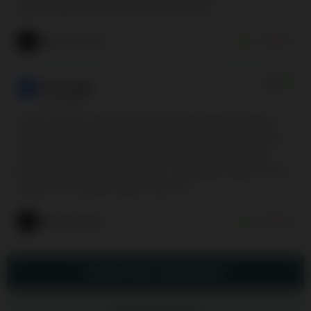
Aber insgesamt ist alles ziemlich chillig.
Rioace Casino
0
0
8.0
Hanna89
27.07.2025
rioace ist ganz nett, hab ein bisschen gezockt und es
macht Spaß. einzahlungen liefen schnell, aber bei der
auszahlung hat es etwas länger gedauert, aber das
kann ja immer mal vorkommen. ansonsten finde ich die
spiele cool und den bonus auch ok.
Rioace Casino
0
0
BEWERTUNG HINZUFÜGEN