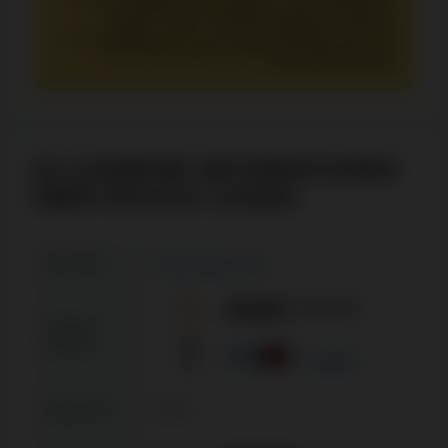
und Kognitive Sprachwissenschaft, Expertise in
Psycho-, Patho- und Neurolinguistik, moderne
Grammatiktheorie, Forschung zu Spracherwerb und
Sprachpathologien, praktische Anwendung der
theoretischen Kennt
ALLGEMEINE INFORMATIONEN
ÜBER RIOACE CASINO
Webseite
www.rioace.com
Software-
Anbieter
+ 53 Mehr
Gegründet
2025