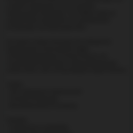
schnelle Auszahlungen und eine attraktive
Spieleauswahl hervorheben. Die Plattform bietet ein
ansprechendes Spielerlebnis mit unkomplizierten
Einzahlungen und interessanten Boni.
Die Spieler schätzen besonders die umfangreiche
Spieleauswahl und die generell zügige
Transaktionsabwicklung. Einzelne Nuancen wie
Auszahlungsverzögerungen und Bonusbedingungen
werden kritisch, aber nicht grundlegend negativ bewertet.
Vorteile:
- Sehr umfangreiche Spieleauswahl
- Schnelle Einzahlungen
- Benutzerfreundliche Anmeldung
Nachteile:
- Kundenservice ausbaufähig