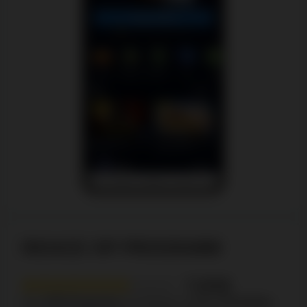
RIOACE VIP PROGRAMM
7.2/10
Das
VIP-Programm
von RioAce umfasst
30 Stufen