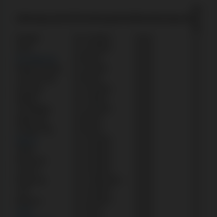
Gebüh
Zahlungssystem
Einzahlungslimits
Bearbeitungszeit
für die
Einzah
Neteller
20–10.000 €
Sofort
0 %
Skrill
20–10.000 €
Sofort
0 %
Paysafecard
20–550 €
Sofort
0 %
Rapid Transfer
20–5.000 €
Sofort
0 %
CashtoCode
20–500 €
Sofort
0 %
Flexepin
20–10.000 €
Sofort
0 %
Mifinity
20–2.500 €
Sofort
0 %
eZeeWallet
20–10.000 €
Sofort
0 %
Apple Pay
20–500 €
Sofort
0 %
Google Pay
20–500 €
Sofort
0 %
Bitcoin
25–10.000 €
Sofort
0 %
Tether
25–10.000 €
Sofort
0 %
Ethereum
25–10.000 €
Sofort
0 %
Litecoin
25–10.000 €
Sofort
0 %
Dogecoin
25–1.000.000 €
Sofort
0 %
Tron
25–10.000 €
Sofort
0 %
Binance
20–19.000 €
Sofort
0 %
VISA
20–750 €
Sofort
0 %