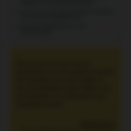
Vergleich zu Einzahlungsmethoden
Live Chat nur über das linke Menü erreichbar,
nicht auf dem Hauptbildschirm
Fehlende Filterfunktionen in der
Spielekategorie
“
Nutzen Sie den Rio Shop mit Ihren
gesammelten Coins für zusätzliche Freispiele
ohne Einzahlung. Die Coins erhalten Sie
durch Ihre Aktivitäten auf der Plattform, wie
das Abschließen von Achievements oder
regelmäßige Einsätze.
”
Bashkim Vurcer
Master in Allgemeiner Linguistik - Grammatiktheorie