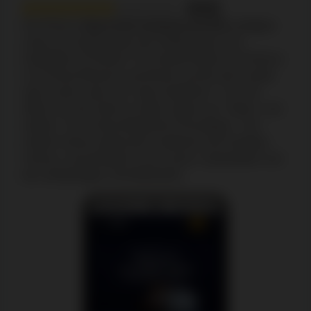
6/10
Die RioAce
App ist für Android und iOS
verfügbar
sowie als Zugang über den Webbrowser. Die
Installation ist einfach: Für Android öffnen Sie RioAce
im Chrome-Browser und klicken auf die drei Punkte
oben rechts, dann auf "App installieren". Für iOS
öffnen Sie die Seite im Safari, tippen auf "Teilen" und
wählen "Zum Home-Bildschirm hinzufügen". Die
mobile Version bietet alle Funktionen der Desktop-
Version, einschließlich Live-Casino, Sportwetten und
der vollständigen Slot-Bibliothek.