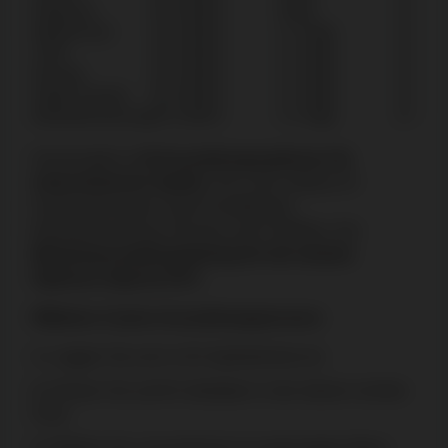
Dogecoin
20–5.000 €
Sofort
0 %
MasterCard
10–2.000 €
1–3 Tage
0 %
VISA
10–2.000 €
1–3 Tage
0 %
Revolut
10–2.000 €
1–3 Tage
0 %
Rapid Transfer
20–5.000 €
1–3 Tage
0 %
Banküberweisung
20–5.000 €
1–3 Tage
0 %
Derzeit gibt es
16 Auszahlungsoptionen für
österreichische Spieler.
Die Liste umfasst 10
Kryptowährungen sowie Kreditkarten,
Banküberweisung, Revolut und E-Wallets. Der
Mindestauszahlungsbetrag für die meisten
Optionen liegt bei 20 €.
Wildsino Casino Auszahlungsprozess:
Loggen Sie sich in Ihr Spielerkonto ein.
Klicken Sie auf Ihr Guthaben in der oberen rechten
Ecke.