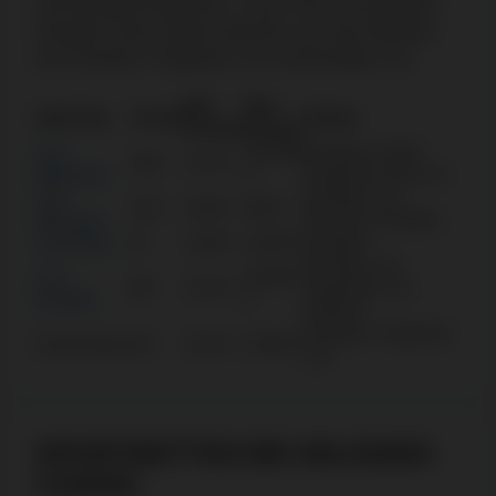
sind Roulette Deutsches, Crazy Time und Quantum
Roulette. Diese Spiele stammen von Top-Anbietern
wie Evolution, Pragmatic Live und BomBay Live.
Min.
Max.
Spiel-Typ
Anzahl
Abieter
Einsatz
Einsatz
Live
100.000
Evolution, OnAir,
100+
0,10 €
Blackjack
€
Pragmatic Play Live
Live
BomBay Live,
120+
0,50 €
500 €
Baccarat
Playtech, Evolution
Live Poker
5+
1,00 €
1.000 €
Evolution
BomBay Live,
Live
20.000
80+
0,10 €
Pragmatic Live,
Roulette
€
Playtech
Evolution, Pragmatic
Gameshows
15+
0,10 €
2.000 €
Live
SPORTWETTEN BEI WILDSINO
CASINO