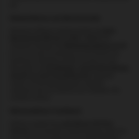
gut.
Reload Bonus am Wochenende
Mit diesem Wildsino Angebot erhalten Sie
jedes
Wochenende 50% bis zu 700 € + 50 FS.
Die
Teilnahme erfordert eine
Mindesteinzahlung von 50
€.
Auch mit einer Einzahlung von 20 € können Sie
teilnehmen. Allerdings erhalten Sie dann nur das
Bonusgeld. Der
Einzahlungs- und der Bonusbetrag
müssen vor einer Auszahlung 35x
umgesetzt
werden. Die Bonusbedingungen verlangen
außerdem, dass Sie Gewinne aus Freispielen 40x
umsetzen müssen.
Wöchentlicher Cashback
Wildsino erstattet Ihnen
jede Woche 15% Ihrer
Verluste
. Der maximale Cashback-Betrag variiert mit
Ihrem VIP-Level und kann bis zu 3.000 € betragen.