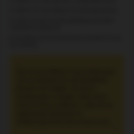
Wählen Sie „Auszahlung“ im angezeigten Menü
Wählen Sie eine Wildsino Auszahlungsmethode.
Geben Sie den Auszahlungsbetrag und andere
erforderliche Details ein.
Bestätigen Sie die Auszahlung und warten Sie auf
Ihre Gewinne.
“
Nach unseren Wildsino Casino Erfahrungen
sind Auszahlungen für nicht identifizierte
Benutzer nicht möglich. Sie können
Verzögerungen vermeiden, indem Sie Ihr
Konto im Voraus verifizieren. Laden Sie die
angeforderten Dokumente im
Verifizierungszentrum Ihres Kontos hoch!
”