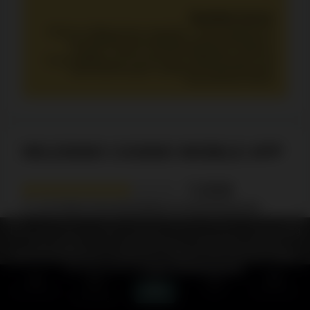
Bashkim Vurcer
Master in Allgemeiner Linguistik - Grammatiktheorie
und Kognitive Sprachwissenschaft, Expertise in
Psycho-, Patho- und Neurolinguistik, moderne
Grammatiktheorie, Forschung zu Spracherwerb und
Sprachpathologien, praktische Anwendung der
theoretischen Kennt
WILDSINO CASINO MOBILE APP
7.2/10
Es gibt
keine herunterladbare Anwendung bei
Wildsino Casino
. Stattdessen hat diese Plattform hier
Durch die Nutzung dieser Website stimmen Sie der Verwendung
eine mobile Web-App. Das heißt, Sie können auf alle
von Cookies zu, um die Leistung zu verbessern und Ihre
Benutzererfahrung zu optimieren. Weitere Informationen finden
Spiele und Funktionen direkt von Ihrem Browser aus
Sie auf unserer
Cookie-Richtlinieseite.
zugreifen. Kein Grund zur Sorge um den
Speicherplatz Ihres Geräts, da keine zusätzlichen
OK
Neue Casinos
Schnelle
Menü
Boni
Bewertungen
Auszahlungen
Downloads erforderlich sind. Dank der Entwicklung