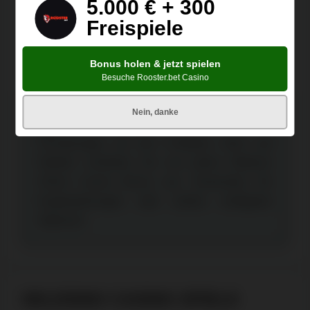
5.000 € + 300
Angebote mit. Genießen Sie
Vor-Ort-Promotionen
Freispiele
auf den Stufen eins und zwei.
Schalten Sie
Vergünstigungen wie mehr Cashback, einen
Kontomanager und
höhere Auszahlungslimits auf
Bonus holen & jetzt spielen
den Stufen 3, 4 oder 5
frei.
Besuche Rooster.bet Casino
Nein, danke
Expertentipp
Einzahlungen mit den E-Wallets Skrill und
Neteller schließen Sie von jedem Wildsino
Online Casino Bonus aus. Verwenden Sie
Kryptowährungen oder andere verfügbare
Optionen!
WILDSINO CASINO SPIELE