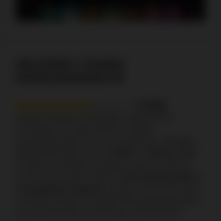
WILDSINO CASINO
BONUSANGEBOTE
7.2/10
Inklusive Specials hat Wildsino insgesamt 10
Promotionen für österreichische Spieler
zusammengestellt. Die Liste umfasst den auffälligen
Willkommensbonus bis zu
2.500 € + 1 Bonus Crab.
Es gibt ein Cashback-Angebot sowohl für Slots als
auch für Live-Casino-Spieler.
Unter Specials gibt es
4 einzigartige Angebote
, darunter VIP und Turniere.
Außerdem können Sie täglich Bonuskrabbenprämien
für qualifizierende Einzahlungen beanspruchen.