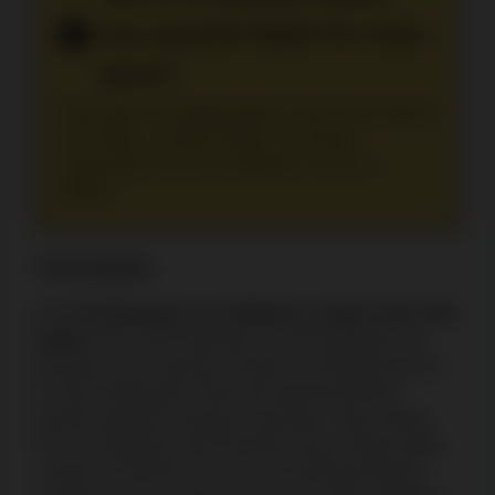
eine spezielle Rubrik für Crash-
Spiele?
Nein! Aber im Angebot gibt es Top-Crash-Spiele
wie Plinko, Chicken Road und Aviator.
Verwenden Sie die Suchleiste, um sie zu
finden!
Tischspiele
Die
Tischkategorie von Wildsino umfasst über 250
Spiele.
Dies sind Produkte von Top-Anbietern wie
Bombay Live, Evolution, Playtech und BetGamesTV.
Zu den beliebtesten Titeln bei österreichischen
Spielern gehören Quantum Roulette, Türkce Mega
Fire und Quantum auto Roulette. Diese Spiele laden
sowohl auf mobilen als auch auf Desktop-Geräten