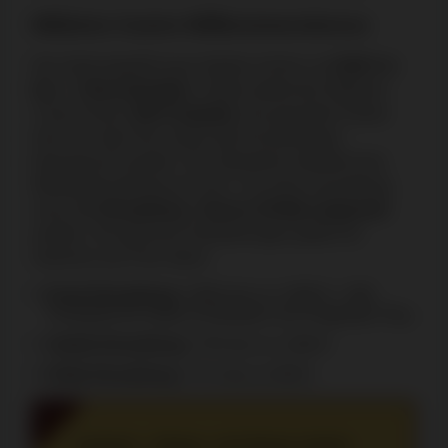
Wildsino Casino Willkommensbonus
Die Seite begrüßt neue Spieler mit bis zu
2.500 € in
bar + 1 Bonuskrabbe
. Zudem bietet das Wildsino
Casino Ihnen
300 Freispiele.
Die gesamte Prämie
kann nur über Ihre ersten drei Einzahlungen
beansprucht werden. Die Teilnahme erfordert eine
Mindesteinzahlung von 20 €. Vor einer Auszahlung
muss die
Einzahlung + Bonus 40 Mal umgesetzt
werden. Die gleichen Anforderungen gelten für
Gewinne aus Free Spins.
Erste Einzahlung:
100% bis zu 1.000 € + 300
Freispiele für Gates of Olympus von Pragmatic Play.
Zweite Einzahlung:
75% bis zu 1.000 €
Dritte Einzahlung:
75 % bis zu 500 €
Jackpot-, Slingo- und Bingo-Spiele