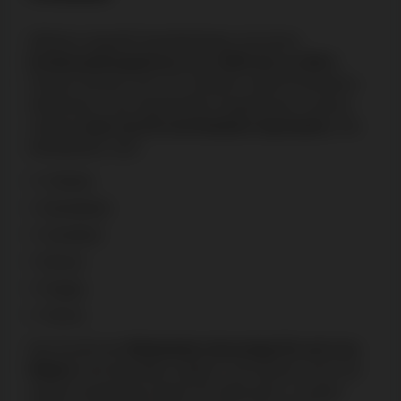
Wildsino begrüßt Sportliebhaber mit einem
Ersteinzahlungsbonus von 100% bis zu 200 €.
Danach können Sie an 6 weiteren Sport-Promotions
teilnehmen. Das Sportwetten Angebot des Casinos
umfasst
mehr als 20 verschiedene Sportarten.
Die
beliebtesten sind:
Fußball;
Basketball;
Handball;
Boxen;
Rugby;
Tennis.
Die Anzahl der
Wettmärkte übersteigt 50 und Live-
Wetten
sind ebenfalls möglich. Sie können auch auf
einige einzigartige Spiele wie Warcraft 3, Counter-