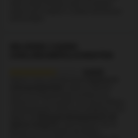
Strike und Age of Empires wetten. Die Wildsino
Quoten sind im Vergleich zu anderen Buchmachern
durchschnittlich.
WILDSINO CASINO
ZAHLUNGSMÖGLICHKEITEN
6.6/10
Wildsino Casino unterstützt derzeit
insgesamt 16
Zahlungsmöglichkeiten
. Spieler in Österreich
können mit Kryptowährungen wie Bitcoin und
Ethereum ein- und auszahlen. Die Liste der Wildsino
Zahlungsmethoden umfasst auch Kreditkarten und E-
Wallets. Der
Mindesteinzahlungsbetrag für alle
Optionen beträgt 20 €
, außer für Bitcoin, das ein
Minimum von 30 € erfordert. Alle Wildsino