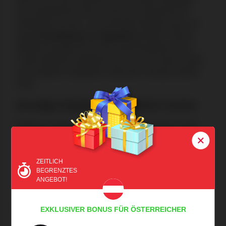
Das erforderliche VIP-Level für die Teilnahme ist
mindestens Level 3. Der erhaltene Betrag muss vor
einer
Auszahlung 1x umgesetzt
werden. Dieses
Wildsino Angebot ist nur für Verluste gültig, die im
Casino-Bereich registriert sind. In Live Casino, Sport
und virtuellen Sportarten verbuchte Verluste zählen
nicht.
Sonstige Angebote im Wildsino Casino
Wildsino veranstaltet regelmäßig Turniere für seine
Kunden. Auf der Liste stehen Drops & Wins,
monatliche Rennen und Slot der Woche. Sie können
ZEITLICH
auch Bonuskrabben-Belohnungen mit
BEGRENZTES
qualifizierenden Einzahlungen beanspruchen. Kaufen
ANGEBOT!
Sie mit Ihren Treuemünzen Bonusgeld, Gratiswetten
und mehr im Online-Shop.
EXKLUSIVER BONUS FÜR ÖSTERREICHER
Der Wildsino VIP bringt seine eigenen einzigartigen