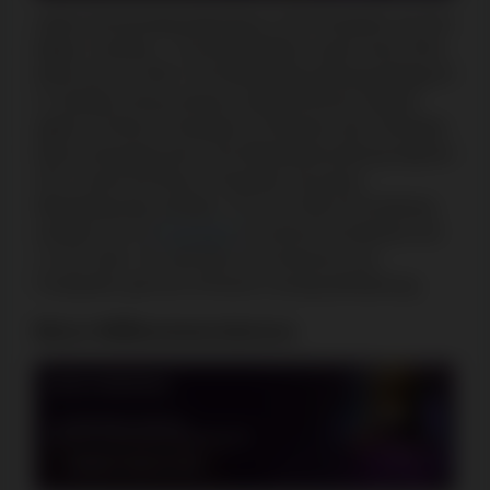
Jeden Donnerstag bietet Bizzo 100 Freispiele auf The
Magic Cauldron – Enchanted Brew sowie einen 50%-
Bonus bis zu 200 €. Die Mindesteinzahlung beträgt 20
€. Darüber hinaus können österreichische Spieler
täglich 15 Bizzo Freispiele im Rahmen des Unlimited
Bonus beanspruchen. Die Mindesteinzahlung liegt bei
30 €, womit Sie Bizzo Freispiele mit einem
Mindesteinsatz erhalten. Für eine 300 €-Einzahlung
erhalten Sie 15
Freispiele
mit einem Einsatzwert von
1 € pro Spin. Für alle Boni und Gewinne aus
Freispielen gilt eine 40-fache Umsatzanforderung.
Bizzo Willkommensbonus