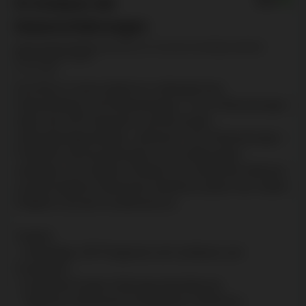
6.0
KI Analyse der
Nutzererfahrungen
Diese Zusammenfassung wurde von AI auf der Grundlage aktueller
Bewertungen erstellt.
07.01.2026
Das Bizzo Casino bietet ein umfangreiches
Nutzererlebnis mit 8 Bewertungen. 3 von 8 Bewertungen
loben das VIP-Programm und die Krypto-
Zahlungsmöglichkeiten, während 2 von 8 Bewertungen
Probleme mit Auszahlungen und Limitierungen
aufzeigen. Die Spieler schätzen die Vielfalt der Aktionen
und das tägliche Glücksrad, kritisieren jedoch die mobile
Plattform und den Kundenservice.
Vorteile:
- Vielseitiges VIP-Programm mit Cashback und
Freispielen
- Exzellente Krypto-Zahlungsunterstützung
- Tägliches Glücksrad mit attraktiven Gewinnen