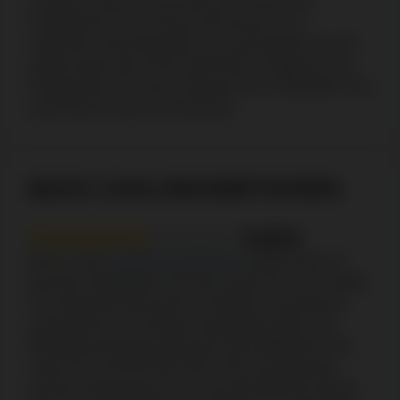
Zusätzlich gibt es verschiedene Turniere und
Promotionen: Preis Drops mit Preisen bis zu
100.000 €, Glücksrad-Boni für Einzahlungen ab 20 €
(Silber-Rad) oder 100 € (Gold-Rad), Pragmatic Play
Drops&Wins mit einem Preispool von 2.000.000 € und
spannende Drops von BGaming.
BIZZO ZAHLUNGSMETHODEN
5.8/10
Bizzo Casino
Zahlungsmethoden
umfasst über 20,
darunter Kreditkarten, Revolut, Apple Pay und Google
Pay, Banküberweisungen, E-Wallets, Paysafecard
sowie Bitcoin und weitere Kryptowährungen. Die
Mindesteinzahlung beträgt bei allen Methoden 10 €,
außer bei CashToCode (25 €). Alle Einzahlungen
werden sofort gebucht und sind gebührenfrei seitens