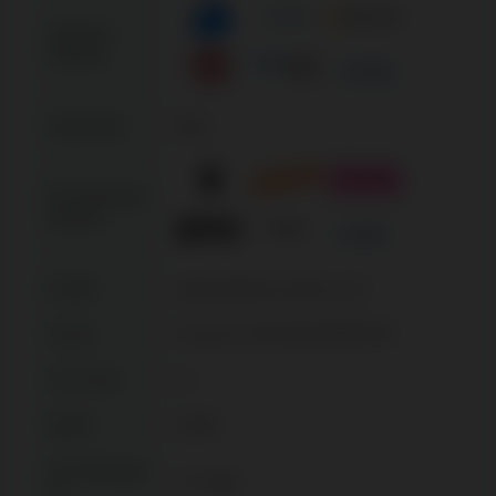
Software-
Anbieter
+ 76 Mehr
Gegründet
2021
Einzahlungsm
ethoden
+ 8 Mehr
E-Mail
support@bizzocasino.com
Lizenz
Curacao, OGL/2024/590/0758
Live-Chat
Ja
Spiele
4.000+
Auszahlungsz
1–3 Tage
eit