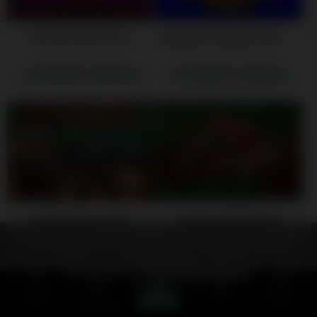
BLACKJACK 21+3
DOUBLE DOUBLE BONUS POKER
KOSTENLOS SPIELEN
KOSTENLOS SPIELEN
ZOOM ROULETTE
CRAPS (BETSOFT)
Durch die Nutzung dieser Website stimmen Sie der Verwendung
von Cookies zu, um die Leistung zu verbessern und Ihre
KOSTENLOS SPIELEN
KOSTENLOS SPIELEN
Benutzererfahrung zu optimieren. Weitere Informationen finden
Sie auf unserer
Cookie-Richtlinieseite.
OK
Neue Casinos
Schnelle
Menü
Boni
Bewertungen
Auszahlungen