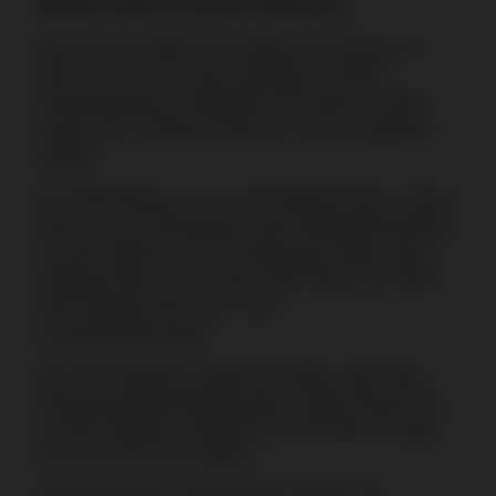
Weitere Bizzo Casino Aktionen
Bizzo Casino bietet 3%-Cashback auf Verluste in
Slots und im Live-Casino, gültig bis zu 500 €.
Voraussetzung ist mindestens VIP-Stufe 3, zudem
müssen die Cashback-Gewinne 40-mal umgesetzt
werden.
Der Geheimbonus ist ein wöchentlicher Bizzo Casino
Bonus, der am Dienstag mit einer Mindesteinzahlung
von 40 € aktiviert wird. Sie bekommen dabei einen
zufälligen Bonus, z. B. einen 200%-Bonus bis 500 €,
100 Freispiele oder 100 € ohne
Umsatzanforderungen.
Das VIP-Programm umfasst 30 Stufen, jede Stufe
bringt einzigartige Belohnungen. Spieler können bis
zu 100 Freispiele, 100.000 € und auf Stufe 30 sogar
einen Porsche 911 erhalten.