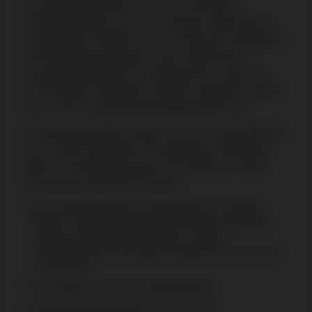
Auszahlung Methode ab: bis zu 1 Stunde bei
Kryptowährungen, bis zu 24 Stunden (meist etwa 4
Stunden) bei E-Wallets und 1–3 Tage bei Kreditkarten
oder Banküberweisungen. Bizzo erhebt keine
Auszahlungsgebühren, verlangt jedoch, dass alle
Einzahlungen mindestens dreimal umgesetzt werden,
bevor eine Auszahlung beantragt werden kann.
Auszahlungsanträge werden von der Finanzabteilung
des Casinos bearbeitet. Die Mitarbeiter überprüfen
dabei, ob alle Bedingungen für eine Bizzo Casino
Auszahlung erfüllt sind, darunter:
die Verifizierung des Kundenkontos. In einigen
Fällen – bei Verdacht auf Geldwäsche oder sehr
großen Auszahlungsbeträgen – ist der
Casinoanbieter berechtigt, zusätzliche Dokumente
anzufordern.
die Erfüllung der Bonusbedingungen
der mindestens dreifache Umsatz des