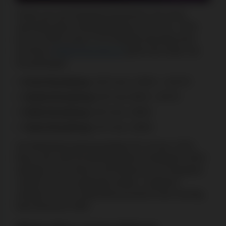
Direkt nach der Registrierung können Sie einen
speziellen Bizzo Neukundenbonus von max. 125%
bis zu 3.550 € sowie 175 Freispiele beanspruchen.
Der Bizzo
Willkommensbonus
gilt für die ersten vier
Einzahlungen:
Erste Einzahlung
: 125 % bis 1.250 € + 125 FS
Zweite Einzahlung
: 50 % bis 300 € + 50 FS
Dritte Einzahlung
: 30 % bis 1.000 €
Vierte Einzahlung
: 25 % bis 1.000 €
Die Mindesteinzahlung beträgt 10 €, für den 125%-
Bonus die erste Einzahlung jedoch mindestens 250 €
betragen muss. Bonus und Gewinne aus Freispielen
müssen 40-mal umgesetzt werden. Zusätzlich
erhalten Sie eine Sofort-Bonusrunde für den Slot Big
Bass Bonanza 1000.