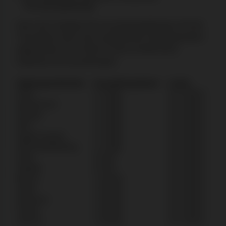
Einzahlungsbetrags
Nach der Freigabe des Auszahlungsbetrags wird die
Transaktion durch das ausgewählte Zahlungssystem
abgewickelt. Das Online-Casino erhebt keine
Gebühren für Auszahlungen.
Zahlungsmethoden
Auszahlungsdauer
Limits
VISA
1-3 Tage
10–4.000 €
MasterCard
1-3 Tage
10–4.000 €
Revolut
1-3 Tage
10–4.000 €
EPS
1-3 Tage
10–4.000 €
Rapid Transfer
1-3 Tage
10–4.000 €
N26 OpenBanking
1-3 Tage
10–4.000 €
Skrill
24 Std.
10–4.000 €
Neteller
24 Std.
10–4.000 €
Bitcoin
1 Stunde
10–4.000 €
Tether
1 Stunde
10–4.000 €
Ethereum
1 Stunde
10–4.000 €
Solana
1 Stunde
10–4.000 €
Litecoin
1 Stunde
10–4.000 €