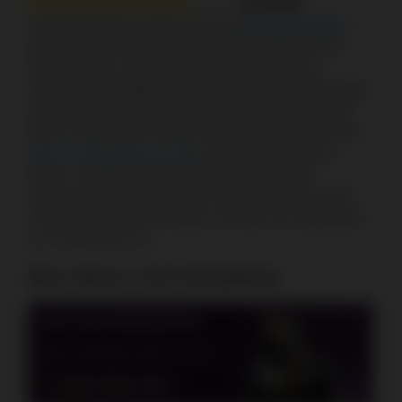
8.1/10
Insgesamt gibt es 6 Bizzo Casino
Bonus Angebote
,
darunter ein Willkommenspaket für die ersten vier
Einzahlungen, wöchentliche Reload-Aktionen,
unbegrenzte Angebote für jede Einzahlung und sogar
einen No-Deposit-Bonus für das Herunterladen der
Bizzo Casino App. Manche Aktionen erfordern einen
Bizzo Casino Bonus Code
, den Sie bei Partnern
finden. Zusätzlich bietet das Casino laufende
Turniere, Drops & Wins von Pragmatic Play und ein
VIP-Programm mit 30 Stufen, bei dem als Hauptpreis
ein Porsche 911 ist.
Bizzo Bonus ohne Einzahlung