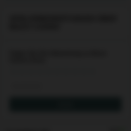
SPIELERBEWERTUNGEN ÜBER
BIZZO CASINO
Fügen Sie Ihre Bewertung zu Bizzo
Casino hinzu
Senden