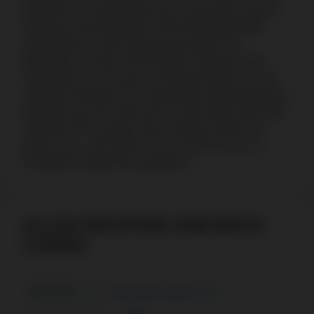
betrieben und verfügt über eine Lizenz der Curaçao
Gaming Control Board (Nr. OGL/2024/590/0758).
Unsere Bizzo Casino Bewertung ergab eine
Bibliothek von über 4.000 Spielen, darunter Slots,
Tischspiele, Live-Casino und Sofort-Spiele von 125
Software-Anbietern. Die Hauptlobby hebt empfohlene,
beliebte und neue Titel hervor, wobei jedes Spiel den
aktuellen RTP anzeigt. Neue Spieler werden mit
einem max. 125%-Bonus bis zu 3.550 € und 175
Freispielen willkommen geheißen.
ALLES WICHTIGE ZUM BIZZO
CASINO
Webseite
https://bizzocasino.com