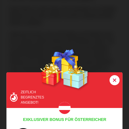
Diese Bizzo Casino App wird innerhalb von wenigen
Minuten nach dem Klicken auf den entsprechenden
Button installiert.
Alternativ können Sie auf Handys und Tablets auch
die normale mobile Version der Website nutzen. Sie
ist reaktionsfähig und passt sich an verschiedene
Bildschirmgrößen an. Spieler können so direkt im
Browser ein umfassendes mobiles Casino-Erlebnis
ohne Download genießen, das vollen Zugriff auf
Spiele, Zahlungsoptionen und Boni bietet.
ZEITLICH
BEGRENZTES
ANGEBOT!
EXKLUSIVER BONUS FÜR ÖSTERREICHER