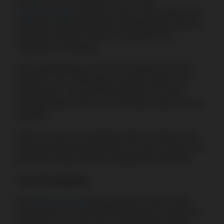
Das Bizzo-Casino bietet mehr als 3.000
Spielautomaten
. Alle Bizzo Casino Slots werden von
bekannten Softwareanbietern bereitgestellt, darunter
BGaming, Platipus, Playson, Pragmatic Play,
Yggdrasil und Onlyplay.
Die Hauptkategorien der Casino Spiele sind „Neu”,
„Beliebt”, „Hits”, „Bonuskauf”, „Drops & Wins” und
„Sofortspiele”. Der durchschnittliche RTP dieser
Produkte liegt bei 96 %, was für Spieler gute Chancen
bedeutet.
Falls Sie einen Slot kostenlos testen möchten, ohne
Echtgeld oder Bonusguthaben zu nutzen, können Sie
den Demo-Modus direkt im Spielfenster aktivieren.
Top Tischspiele
Das
Online-Casino
bietet außerdem mehr als 800
Tischspiele an. Dazu gehören klassische Spiele wie