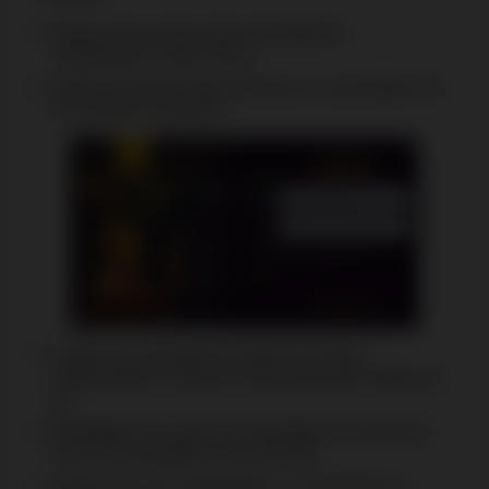
Klicken Sie auf die grüne Schaltfläche
„Registrieren“ oben rechts.
Geben Sie Ihre E-Mail-Adresse ein und wählen Sie
ein sicheres Passwort.
Tragen Sie persönliche Daten wie Name,
Geburtsdatum, Adresse und gewünschte Währung
ein.
Bestätigen Sie, dass Sie mindestens 18 Jahre alt
sind, und akzeptieren Sie die AGB.
Klicken Sie auf „Fertigstellen“, um Ihr Konto zu