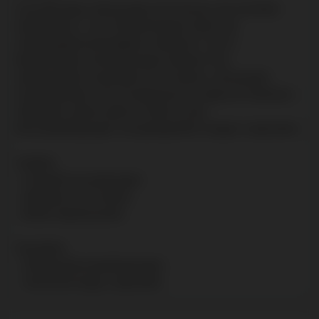
Auszahlungen überzeugen bei Amunra mit schneller
Abwicklung. 2 von 6 Bewertungen loben die
Zahlungsgeschwindigkeit, während 1 von 6
Bewertungen Verzögerungen kritisiert. Die
Spielauswahl, besonders Live Games, wird positiv
hervorgehoben. Der Kundenservice zeigt sich teilweise
hilfsbereit, jedoch gibt es Kritik an den
Bonusbedingungen und gelegentlich langen Ladezeiten.
Vorteile:
- Schnelle Auszahlungen
- Attraktive Live Games
- Breite Spielauswahl
Nachteile:
- Strenge Bonusbedingungen
- Vereinzelt lange Ladezeiten