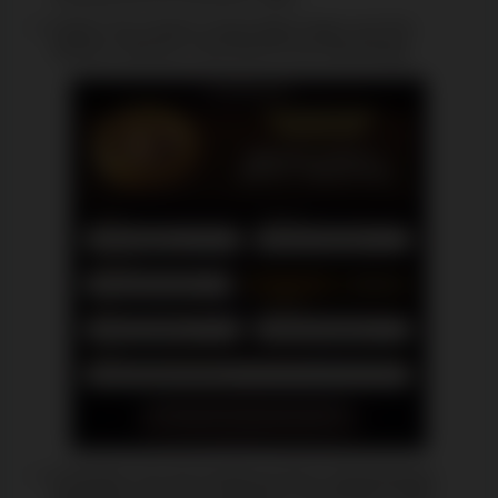
Geben Sie weitere notwendige Daten wie Ihre
Namen, Adresse, Geschlecht und Geburtstag.
Schließen Sie die Erstellung Ihres Spielerkontos,