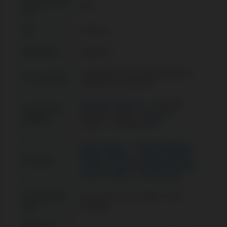
Auszahlungsq
96%
uote
VIP
5 Ebenen
Eigentümer
Rabidi NV
Ja, 256-Bit-Verschlüsselung durch
SSL-Zertifikat
Google Trust Services
Pragmatic Play Live
Evolution
・
Live-Casino-
Gaming
Swintt
Amusnet
・
・
・
Anbieter
Platipus
BetGamesTV
・
Neue Casinos
・
Echtgeld Casinos
・
Mobile Casinos
・
Android Casinos
・
Kategorie
Casinos mit hoher Auszahlungsrate
・
iPhone Casinos
・
iPad Casinos
Einzahlungsb
max. 100 % bis zu 500 € + 200
onus
Freispiele
Minimale