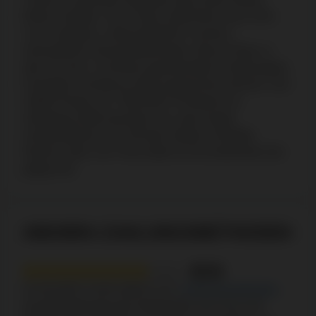
Ebene erhalten. Das Casino stellt Ihnen auch 25%-
Live-Cashback, unterschiedliche Turniere,
wöchentliche Herausforderungen, Bonus-Shop, in
dem Sie die in Turnieren gesammelten Punkte gegen
Freispiele und Bonus-Geld austauschen können, und
VoltEnt Drops mit 7.000.000 €-Preispool zur
Verfügung. Bitte beachten Sie, dass einige
Sonderaktionen wie 1M Spin Splash, Roulette-
Rennen oder Live-Trivia-Spiel nur für bestimmte Zeit
gültig sind.
AMUNRA ZAHLUNGSMETHODEN
8/10
Im AmunRa Casino gibt es 15+
Zahlungsmethoden
,
die Banküberweisung, Bankkarten wie Visa und