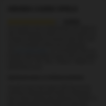
AMUNRA CASINO SPIELE
8.9/10
Das AmunRa Casino schlägt Spielern aus Österreich
über 6.000 klassische Spiele von 110+ Providers wie
Evolution und Betsoft vor, darunter 5.000 Slots, mehr
als 215 Tischspiele mit Baccarat und Blackjack
und
Live-Casino-Spiele
, z.B. verschiedene Arten von
Roulette. Spiel-Navigation ist ganz leicht und umfasst
Kategorien wie “Top”, “Neu”, “Exklusiv”, “Beliebt” mit
blitzschneller Suche.
Spielautomaten & Softwareanbieter
AmunRa Casino Slots zahlen 5.000 Titel mit einer
reichlichen Spielmechanik-Palette wie Megaways,
Bonus-Käufe und feste oder progressive Jackpots. Es
gibt unterschiedliche RTP-Raten von Slots beim