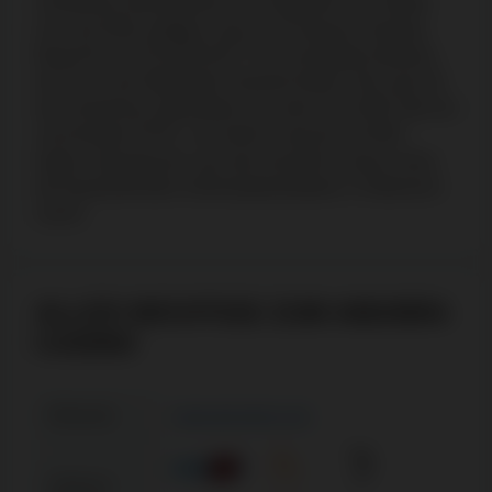
rechtlichen Informationen wie Eigentum von Stellar
Ltd. seit 2020, gültige Lizenz von Anjouan Gaming
Board No. ALSI-202411077-FI2 und legale Adresse,
die Sie in der Webseite-Fußzeile finden. Wir sind mit
der reichlichen Spielothek aus mehr als 6.000 Titel mit
verschieden RTPs, von denen manche bei 99%
liegen, beeindruckt, was das AmunRa Casino eines
der bestzahlenden Glücksspielanbieter in Österreich
macht.
ALLES WICHTIGE ZUM AMUNRA
CASINO
Webseite
www.amunra1.com
Software-