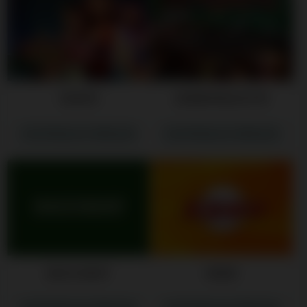
CRAPS
ZOOM ROULETTE
KOSTENLOS SPIELEN
KOSTENLOS SPIELEN
BACCARAT
KENO