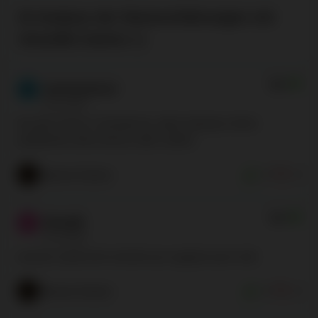
KI-Analyse der Nutzererfahrungen mit
AmunRa Casino
(6)
8.0
mariowinner
03.12.2025
bin jetz schon 2 monate da, alles lauft gut. keine
problemen beim bonus oder zahlen
Amunra Casino
0
0
9.0
Nina89
31.10.2025
amunra zahlt echt schnell aus support auch nett
Amunra Casino
0
0