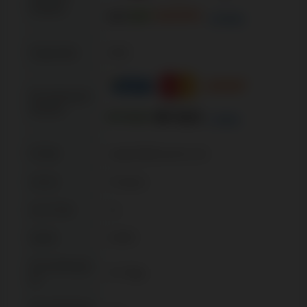
Anbieter
+ 65 Mehr
Gegründet
2022
Einzahlungsm
ethoden
+ 6 Mehr
E-Mail
support@amunra.com
Lizenz
Curaçao
Live-Chat
Ja
Spiele
6.000+
Auszahlungsz
0-3 Tage
eit