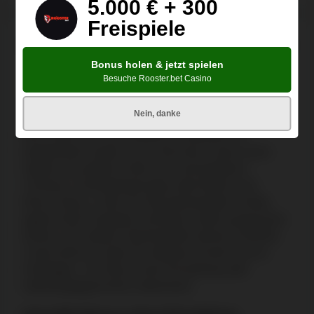
5.000 € + 300
Freispiele
AMUNRA CASINO BONUSCODES
Bonus holen & jetzt spielen
Besuche Rooster.bet Casino
8.5/10
AmunRa
Casino Boni
zahlen 13 laufenden Aktionen,
Nein, danke
darunter einen Willkommensbonus und drei Reload-
Boni sowie zwei wöchentliche Cashbacks für
bestehende Kunden. Auch lohnt das Casino seine
Spieler mit anderen Perks wie verschiedenen
Turnieren, Herausforderungen jede Woche und
Bonus-Shop, in dem Sie die gesammelten Punkte
gegen Extra-Freispiele und Bonus-Geld austauschen
können. Die aktiven Stammspieler können AmunRa
Casino Bonus Codes für exklusive Events und an
Feiertagen, z.B. Bonus ohne Einzahlung oder
Geburtstagsgeschenk, bekommen.