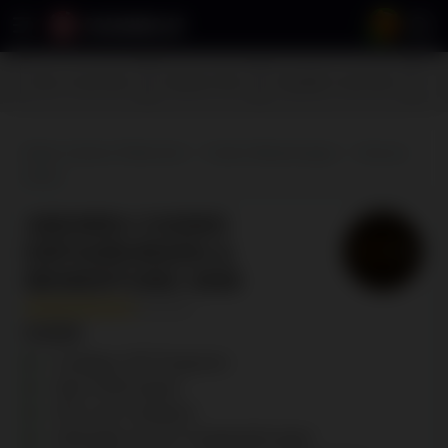
2
Bizzo Casino Boni
Exklusive Boni
King Billy Casino Boni
Onl
Online Casinos Österreich
Casino Bewertungen
Amunra
Casino
AMUNRA CASINO
ERFAHRUNGEN &
BEWERTUNG 2026
6.5/10
5-stufiges VIP-Programm
Über 6.000 Spiele
25%-Live-Cashback
Zahlungen mit 10+ Kryptowährungen