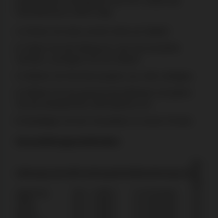
provisionsfrei und beginnen bei 20 €, wobei das
Höchstlimit bei 2.000 € liegt:
Klicken Sie oben auf der Seite auf „Wallet”.
Geben Sie den Betrag ein, den Sie einzahlen
möchten, und tippen Sie auf „Weiter”.
Wählen Sie Ihre Bonusoption aus, falls verfügbar.
Wählen Sie die gewünschte Methode und geben
Sie die erforderlichen Informationen ein.
Bestätigen Sie die Transaktion im neuen Fenster.
Auszahlungsmethoden
Gebühr
Zahlungssystem
Einzahlungslimits
Bearbeitungszeit
für die
Einzah
Apple Pay
25 € - 4.000 €
0–24 Stunden
0%
Tether
25 € - 4.000 €
0–24 Stunden
0%
Bitcoin
25 € - 4.000 €
0–24 Stunden
0%