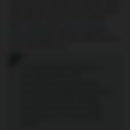
und Mastercard. Einzahlungen bei Turbowins erfolgen
sofort und beginnen bei 20 €, während Auszahlungen
bei 25 € beginnen und meist bis zu 24 Stunden
dauern, was es zu einem
Casino mit schnellen
Auszahlungen
macht. Sowohl für eingehende als
auch für ausgehende Transaktionen fallen seitens des
Casinos keine Gebühren an.
Um Auszahlungsverzögerungen zu
vermeiden, sollten Sie die
Kontoverifizierung direkt nach der
Anmeldung abschließen, Auszahlungen
an Wochenenden oder Feiertagen
vermeiden und alle Bonus-Rollover-
Anforderungen vor der Auszahlung
erfüllen.