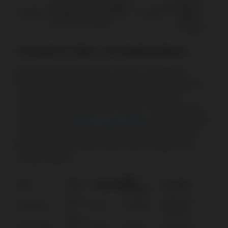
Maxi Roulette, European
1.000
Betsoft,
Roulette
Roulette, Gold Roulette,
0,10 €
€
Voltent,
American Roulette
TrueLab
Auswahl an Slots und Spieleanbieter
BGaming, Pragmatic Play, Gamzix, Endorphina,
Mascot Gaming und Spinomenal sind nur einige der
namhaften Anbieter aus dem über 50 Anbieter
umfassenden Portfolio des Casinos. Die Sammlung
von über 4.500
Online Casino Slots
umfasst Klassiker
mit 3x3-Walzenrastern und Titel mit fortschrittlichen
Mechaniken wie Sticky Wilds, Bonus-Käufen und
Tumble-Walzen.
Max.
Slot
RTP
Volatilität
Provider
Gewinn
96,15
Hacksaw
SixSixSix
Hoch
16.666x
%
Gaming
98,06
Cat’s Soup
Mittel
8.000x
BGaming