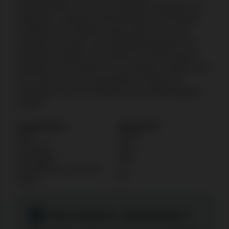
Spielautomaten sind, die in beliebten Varianten wie
Megaways, Jackpots und klassischen 5x3-Rastern
verfügbar sind. Darüber hinaus können Sie eine
Auswahl an Arcade- und Sofortgewinnspielen von
führenden Anbietern wie Spribe und Turbo Games
genießen. Die Auswahl an Live-Dealern umfasst rund
210 Tische, die von renommierten Studios wie
Pragmatic Play Live, Winfinity und Live88 betrieben
werden.
Spielkategorie
Spielanzahl
Slots
4.500+
Live-Spiel
210+
Tischspiele
180+
Sofortgewinne und Crash
80+
Spiele
Was bedeutet „Wettbeitrag“?