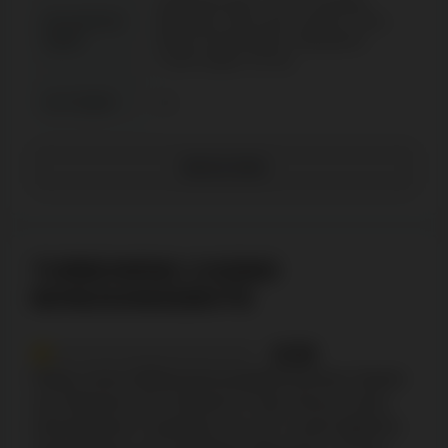
Spielautomaten, Poker, Roulette,
Auswahl der
Blackjack, Baccarat, Lotterie, Keno,
Spiele
Bingo, Kartenspiele, Videopoker,
Crash-Spiele, Sic Bo
Live-Spiele
Ja
BESUCHEN
TURBOWINS CASINO
BONUSANGEBOTE
1/10
Neben einem Willkommensangebot kommen Spieler
aus Österreich bei Turbowins in den Genuss eines
wöchentlichen Cashbacks von 10 % sowie täglicher,