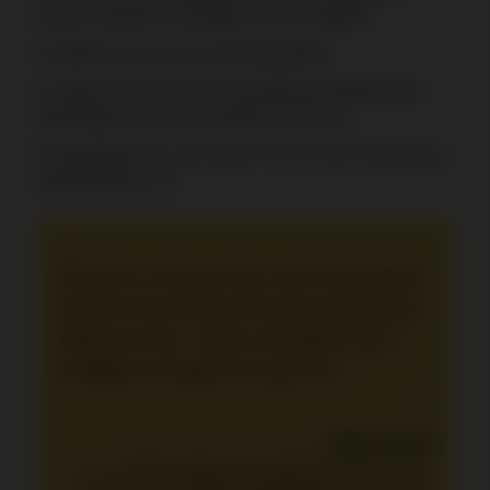
lassen möchten, und tippen Sie auf „Weiter”.
Wählen Sie Ihre Auszahlungsoption.
Geben Sie die für die Auszahlung erforderlichen
Informationen ein und senden Sie sie ab.
Bestätigen Sie und warten Sie, bis die Auszahlung
abgeschlossen ist.
“
Ich fand es sehr gut, dass man Promotionen
direkt im Kassenbereich bei der Einzahlung
aktivieren kann, sodass die Spieler keine
verfügbaren Angebote verpassen.
”
Philip Solvoll
Masterstudium Informatik kombiniert mit der
Erstellung von mobilen Anwendungen auf Basis von