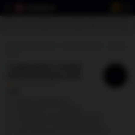
2
Bizzo Casino Boni
Exklusive Boni
King Billy Casino Boni
Onl
Online Casinos Österreich
Casino Bewertungen
Turbowins
Casino
TURBOWINS CASINO
ERFAHRUNGEN 2026
1/10
Niedriger 30x-Wettumsatz
Wöchentlicher 10 %-Cashback
Auszahlungen innerhalb von 24 Stunden
11-stufiges VIP-Programm mit Extra-Boni
Lizenz der Anjouan Nr. ALSI-142311005-FI2