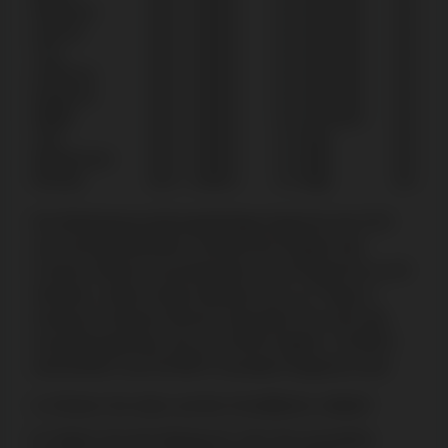
Ethereum
25 € - 4.000 €
0–24 Stunden
0%
Litecoin
25 € - 4.000 €
0–24 Stunden
0%
Tron
25 € - 4.000 €
0–24 Stunden
0%
USDCoin
25 € - 4.000 €
0–24 Stunden
0%
Dogecoin
25 € - 4.000 €
0–24 Stunden
0%
Ripple
25 € - 4.000 €
0–24 Stunden
0%
Visa
25 € - 4.000 €
1-5 Tage
0%
MasterCard
25 € - 4.000 €
1-5 Tage
0%
Revolut
25 € - 4.000 €
1-5 Tage
0%
Die Mindestauszahlungsbeträge beginnen bei 25 €
und sind gebührenfrei. Gemäß den Regeln des
Casinos dauern Auszahlungen in der Regel bis zu 24
Stunden, wobei einige Optionen bis zu 5 Tage in
Anspruch nehmen können. Beachten Sie auch die
Auszahlungslimits, die auf 4.000 € täglich, 10.000 €
wöchentlich und 20.000 € monatlich begrenzt sind:
Klicken Sie oben auf die Schaltfläche „Wallet”.
Geben Sie den Betrag ein, den Sie auszahlen