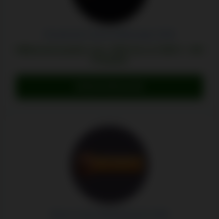
Rooster.bet Casino Erfahrungen 2026
Willkommenspaket: max. 100% bis zu 5.000 € + 300
Freispiele
BONUS ERHALTEN
Bearo Casino Bewertung für 2026