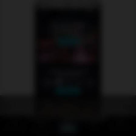
Durch die Nutzung dieser Website stimmen Sie der Verwendung
von Cookies zu, um die Leistung zu verbessern und Ihre
Benutzererfahrung zu optimieren. Weitere Informationen finden
Sie auf unserer
Cookie-Richtlinieseite.
OK
Neue Casinos
Schnelle
Menü
Boni
Bewertungen
Auszahlungen