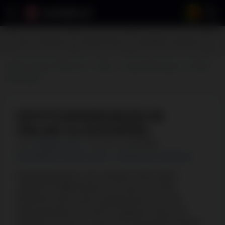
2
Bizzo Casino Boni
Exklusive Boni
King Billy Casino Boni
Onl
Online Casinos Österreich
Blog
Kryptowährungen im Online
Glücksspiel
KRYPTOWÄHRUNGEN IM
ONLINE GLÜCKSSPIEL
Autor:
Bashkim Vurcer
Aktualisiert:
01.08.2026
Wie bewerten wir online Casinos
Offenlegung von Werbung
Kryptowährungen, also virtuelles Geld, bieten
zahlreiche Möglichkeiten und sind aus vielen
Bereichen kaum mehr wegzudenken. Auch die
Glücksspielbranche sieht in digitalen Assets viel
Potenzial. So kam es, dass die Glücksspiel Anbieter