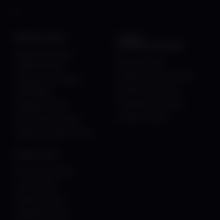
Beliebte Seiten
Casino
Zahlungsmethoden
Casinos mit hohen
Bitcoin Casinos
Gewinnchancen
Handyrechnung Casinos
Casinos mit schneller
Mastercard Casinos
Auszahlung
Paysafecard Casinos
Echtgeld Casinos
Zimpler Casinos
Neue Online Casinos
Spielautomat Book of Ra
Casino Tests
Rooster.bet Casino
Lizaro Casino
Placebet Casino
Dailyspins Casino