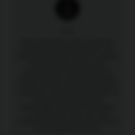
EOS
Mit der Plattform EOS wurde es Entwicklern
ermöglicht, dezentrale Anwendungen, auch
unter dem Begriff „DApps“ bekannt, zu erstellen.
Gleichzeitig ist EOS aber auch eine
Kryptowährung, die sich für Ethereum zur
starken Konkurrenz entwickelte. Die Vorteile
von EOS sind neben der Gebührenfreiheit bei
Transaktionen auch seine starke Sicherheit und
die hohe Skalierbarkeit sowie die
Geschwindigkeit. Rund 4.000 Transaktionen
pro Sekunde sollen möglich sein. Diese
Vorzüge machen EOS auch für Online Casinos
als Zahlungsoption interessant.