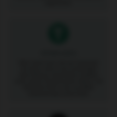
aufgenommen.
TETHER (USDT)
Tether erobert immer mehr den Kryptomarkt.
Das liegt vor allem an der Zuverlässigkeit
dieser Währung. Seit die Münze eingeführt
wurde, steigt ihr Handelsvolumen stetig an. Seit
2020 gehört Tether zu den vier größten
Kryptowährungen auf dem Markt.