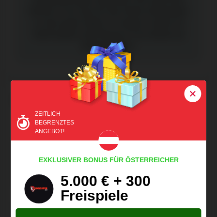
Binance Coin auch für das Online Glücksspiel
zu einer guten Option. In einigen Casinos im
Internet gibt es den Binance Coin bereits als
Zahlungsoption.
FAZIT
ZEITLICH
BEGRENZTES
Als die Kryptowährungen in Umlauf kamen, waren sie
ANGEBOT!
ein beliebtes Handelsobjekt. Heute ist das Kryptogeld
längst kein reines Spekulationsobjekt mehr, sondern
EXKLUSIVER BONUS FÜR ÖSTERREICHER
hat sich zu einem seriösen Zahlungsmittel entwickelt.
Dies gilt auch für Transaktionen beim Online
5.000 € + 300
Glücksspiel.
Freispiele
Ein Vorteil, den viele passionierte Casinofans
besonders begrüßen, ist die Anonymität. Bei Ein- und