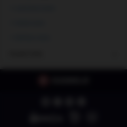
Lucky7even Casino
Spinita Casino
WinPlace Casino
Populäre Seiten