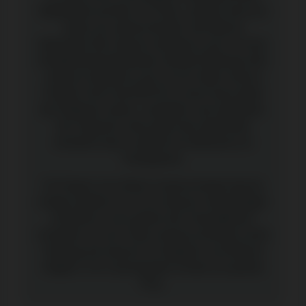
Marktanteil auf dem 14. Platz. Litecoin wird von
vielen als „kleiner Bruder“ des Bitcoin
betrachtet. Bei Litecoin handelt es sich um eine
komplett dezentralisierte virtuelle Währung. Bei
Litecoin handelt es sich um ein Open Source
Projekt. Durch die MIT/X11-Lizenz kann jeder
die Software nutzen, verändern und verbreiten.
Die Tatsache, dass jeder den Quellcode
einsehen kann, sorgt für ein Maximum an
Transparenz.
Für Nutzer von Online Casinos bringt Litecoin
einige Vorteile mit. So ist Litecoin viel günstiger
als Bitcoin. Auch gehen die Transaktionen
schneller vor sich. Etwa viermal schneller ist die
Zahlung mit Litecoin im Vergleich zum Bitcoin
möglich. Für Casinospieler ist dies ein großes
Plus.