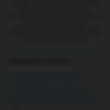
von Artikeln. Außerdem schreibt er Content für die
iGaming-Branche und leitet ein Team aus
Redakteuren. Nebenbei bloggt er über Glücksspiele
und liebt Video-Games. Er verfügt über
ausgezeichnete Kommunikationsfähigkeiten und
besitzt sehr gute Kenntnisse über verschiedene Blog-
Plattformen wie Blogger und WordPress.
VERWANDTE ARTIKEL
Die besten Casino Software Anbieter 2026
Echtgeld casino spiele vs. Fun casino
Texas Holdem Poker: Regeln, Strategie, Tipps
Die besten Megaways Slots, die man ausprobieren
sollte