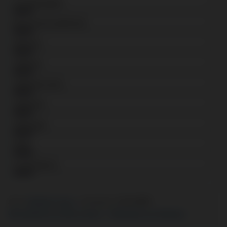
Zuverlässigkeit
1
Benutzerfreundlichkeit
1
Aktionen
1
Software
1
Spielautomaten
1
Spielarten
1
Zahlungen
1
Mobil
1
Kundendienst
1
Autor:
Bashkim Vurcer
Aktualisiert:
03.12.2025
Wie bewerten wir online Casinos
Offenlegung von Werbung