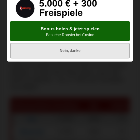
Du kannst ab 10 € einzahlen, bis maximal 5.000 €.
5.000 € + 300
Gebühren werden dir dabei keine verrechnet und das
Freispiele
Geld erscheint sofort am Spielerkonto im Play Fortuna
Casino.
Bonus holen & jetzt spielen
Auszahlen kannst du Gewinner erst, wenn du dein
Besuche Rooster.bet Casino
Konto verifiziert hast. Dazu lädst du einfach die
erforderlichen Dokumente hoch, die dann vom
Nein, danke
PlayFortuna Team bearbeitet werden. Gewinne
kannst du zwischen 20 € und 1.500 € pro Transaktion
abheben. Je höher dein Player-Status, umso mehr
kannst du abheben – bis zu 7.500 € pro Transaktion
sind möglich.
Zahlungsmethode
Einzahlung
Zeit
Gebühren
A
Visa
5–150 €
Sofort
0 %
Mastercard
5–150 €
Sofort
0 %