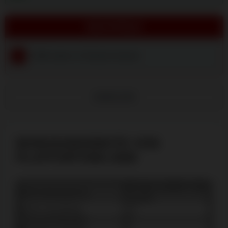
NACHTEILE
–
AGB wären in Deutsch besser
ANMELDEN
BONUSANGEBOTE VON
PLAYFORTUNA 2026
100 % bis zu 500 $ + 225
💰 Einzahlungsbonus
Freispiele
💲 Min. Einzahlung
10 $
❗ Bonusbedingungen
40x