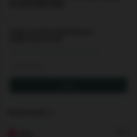
PLAYFORTUNA
Fügen Sie Ihre Bewertung zu
PlayFortuna hinzu
Senden
Bewertungen
(2)
9.0
Optix