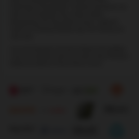
PlayFortuna Test gefunden. Darunter Top-Namen wie
Play’n GO, Pragmatic Play, Amatic, NetEnt,
Microgaming, Iron Dog Studio, Foxium, Yggdrasil,
Swintt, 1x2 Gaming Kalamba, Big Time Gaming und
viele mehr.
Auch die Entwickler sind alle im Besitz einer gültigen
Lizenz und arbeiten sicher und seriös. Neue Releases
findest du zeitnah im Play Fortuna Casino.