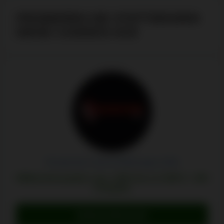
PROBIEREN SIE STATTDESSEN
DIESE CASINOS AUS
Rooster.bet Casino Erfahrungen 2026
Willkommenspaket: max. 100% bis zu 5.000 € + 300
Freispiele
BONUS ERHALTEN