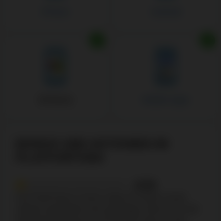
iPhone
Android
Windows
Mobile Apps
BONUS UND AKTIONEN IM
PLAYFORTUNA
1/10
Das PlayFortuna Casino zeigt sich seinen neuen
Spielern gegenüber sehr großzügig. Gleich nach der
Registrierung kannst du dir 50 Free Spins für den