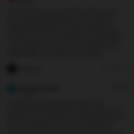
31.05.2022
Hier ist man vor allem an der richtigen Adresse, wenn
man eine große Spieleauswahl sucht. Ich brauche
einfach Abwechslung beim Zocken und genau die
bekomme ich hier auch. Aus genau dem Grund spiele
ich auch bei diesem Casino. Wie oft man gewinnt bzw.
verliert hängt ja eh nicht am Casino, sondern an den
Spielen selbst, das vergessen viele leider oft.
PlayFortuna
0
0
8.0
MomosiGan098
27.05.2022
Im Fortuna Casino bekommt ein Spieler einen
ordentlichen Einzahlungsbonus. Dieser liegt bei bis zu
500€. Dazu kann man bis zu 225 Freispiele bekommen,
was mir sehr gefallen hat. So kann man gleich am
Anfang viele Gewinne erlangen. Aber man kann an der