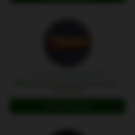
Bearo Casino Bewertung für 2026
Willkommenspaket: max. 175% bis zu 14.000 € +
400 Freispiele
BONUS ERHALTEN