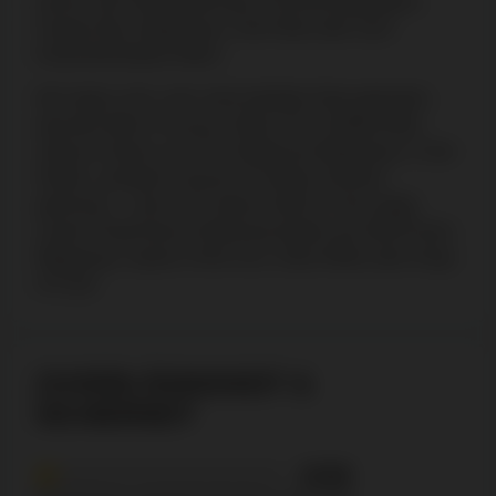
kannst nach Mindesteinsatz, Erscheinungsdatum,
Feature Buy, Megaways, Grid Slots oder nach
Entwicklerstudios filtern.
Wir haben sehr, sehr viele beliebte Slots gefunden,
darunter Moon Princess, Book of Oz, Buffalo Blitz,
Sakura Fortune und The Doghouse Megaways. In der
Rubrik „Jackpots“ kannst du riesige Summen
gewinnen – wenn dir Fortuna hold ist. Hier ergab
unsere PlayFortuna Erfahrung Spiele wie Wolf Power
Megaways, Queen of the Sun, Solar Wilds oder Kings
of Cash.
ZUVERLÄSSIGKEIT &
SICHERHEIT
1/10