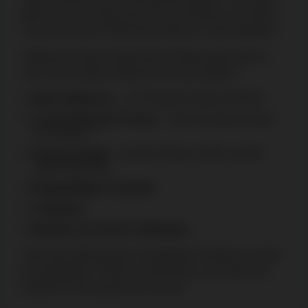
gibt man dir 30 Tage Zeit. Um dir die Boni zu sichern,
musst du keinen PlayFortuna Bonus Code eingeben.
Während unserer PlayFortuna Erfahrungen gab es
auch noch andere Aktionen für treue Spieler.
March Madness
– im Preispool liegen 80.000 €
Luxury Bouquet Turnier
– Hold dir deinen Anteil
an 20.000 €
Annual Supply
– bei den Drops & Wins warten
satte Preispools
Regelmäßige Freispiele
Cashback
Weekly Live Game Challenges
Unter dem Menüpunkt „Competition“ findest du immer
die aktuellsten Turniere und Rennen, bei denen du
lukrative Preise gewinnen kannst.