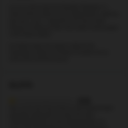
Im Live Casino kannst du Roulette, Blackjack, 6 +
Poker, Dream Catcher, Sic Bo, Mega Wheel, Lightning
Baccarat, Lucky 7, Speed Ba, Dice Duel, Sweet
Bonanza CandyLand oder viele andere Games gegen
echte Dealer spielen.
Du findest sogar eine eigene Lobby für die
Gameshow, sodass du all deine Favoriten mit nur
einem Klick erreichen kannst.
SLOTS
1/10
Was uns bei den Play Fortuna Casino Bewertungen
besonders begeistert hat, waren die vielen
Filtermöglichkeiten bei den Spielautomaten. Du