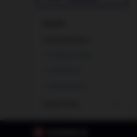
Populär
Letzte Bewertungen
Lucky7even Casino
Spinita Casino
WinPlace Casino
Populäre Seiten