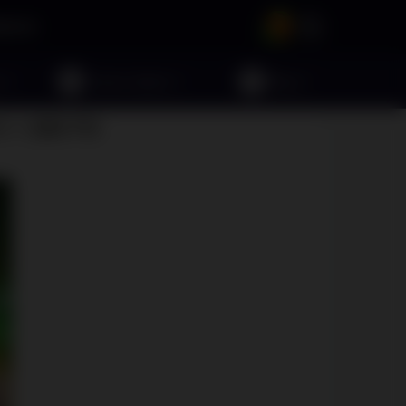
EICH
2
S
Casino Spiele
Blog
Online Spielautomaten
Bingo: Was sind die Spielregeln
Casino Weihnachtsboni
Kartenzählen im Online Casino
Slots mit hohem RTP
Spielautomaten Tricks & Tipps
+ 200 FS