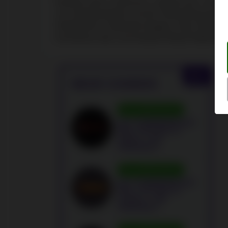
Bashkim lebt in Österreich, arbeitet seit 3 Ja
von Inhaltsprojekten und der Überprüfung der Qu
Redakteuren. Nebenbei bloggt er über Glückssp
Kenntnisse über verschiedene Blog-Plattforme
NEU
NEUE CASINOS
WILLKOMMENSBONUS
WILLKOMMENSPAKET:
MAX. 100% BIS ZU
5.000 € + 300
FREISPIELE
WILLKOMMENSBONUS
WILLKOMMENSPAKET:
MAX. 175% BIS ZU
14.000 € + 400
FREISPIELE