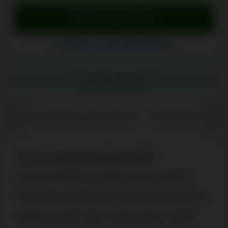
Bonus beanspruchen
Besuche Lucky7even Casino
Lucky7even Casino Bewertungen
MEHR ANZEIGEN
Geschichte des Unternehmens
Spielvielaflt von Ain
Die Top 10 Ainsworth-Slots für 2025
8 Immortals (RTP: 97 %, Max. Gewinn: 10.000x)
Golden Wisdom (RTP: 96,1 %, Max. Gewinn: 8.000x)
Arabian Fire (RTP: 96,3 %, Max. Gewinn: 4.000x)