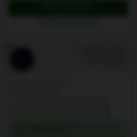
Bonus beanspruchen
Besuche Spinita Casino
Spinita Casino Bewertungen
5
Lucky7even Casino
Bewertung:
9.5
/10
Über 10.000 Casino Spiele
85+ Instant Win-Titel
75 €-Belohnung im Empfehlungsprogramms
Sofortauszahlungen via 10 Kryptowährungen
Bis zu 100.000 € Cash-Belohnungen für VIPs
WILLKOMMENSBONUS: MAX. 125 % BIS ZU
2.500 € + 200 FREISPIELE