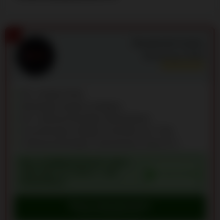
1
Rooster.bet Casino
Bewertung:
9.9
/10
50+ Jackpot Slots;
Whatsapp-Support verfügbar;
90+ vertrauenswürdige Spielanbieter;
Auszahlungen erfolgen innerhalb von 2 Std;
Vertrauenswürdiges Unternehmen Dama N.V.
WILLKOMMENSPAKET: MAX.
100% BIS ZU 5.000 € + 300
ROOSTER2
FREISPIELE
Bonus beanspruchen
Besuche Rooster.bet Casino