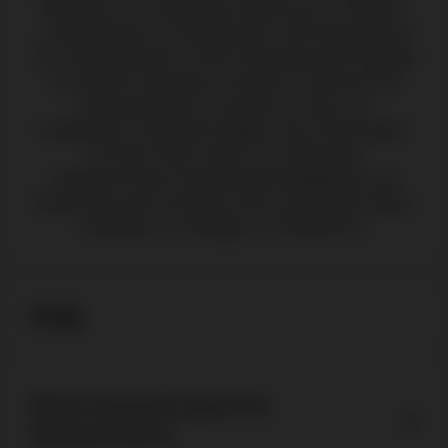
Redakteur und verfügt über Erfahrung im Schreiben
und Bearbeiten von Webinhalten, dem Management
von Inhaltsprojekten und der Überprüfung der Qualität
von Artikeln. Außerdem schreibt er Content für die
iGaming-Branche und leitet ein Team aus
Redakteuren. Nebenbei bloggt er über Glücksspiele
und liebt Video-Games. Er verfügt über
ausgezeichnete Kommunikationsfähigkeiten und
besitzt sehr gute Kenntnisse über verschiedene Blog-
Plattformen wie Blogger und WordPress.
FAQ
Wartet Ainsworth physische
Spielautomaten?