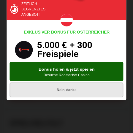
ZEITLICH
über die Wartung von Gehäusen und Spielesoftware
BEGRENZTES
vor Ort bis hin zu Entwicklung, Auslieferung und
ANGEBOT!
Produktion reicht.
Allgemeine Informationen über Ainsworth
EXKLUSIVER BONUS FÜR ÖSTERREICHER
5.000 € + 300
📅 Gegründet
2013
Freispiele
Newington, Sydney,
🏠 Hauptsitz
Australia
🤵 Wichtige Personen (CEO)
Harald Neumann
Bonus holen & jetzt spielen
🎲 Arten von Spielen
Video-Slots
Besuche Rooster.bet Casino
🎮 Durchschnittliche Anzahl
130+
von Spielen
🧑‍🤝‍🧑 Anzahl der Mitarbeiter
~500+
Nein, danke
📌 Website
www.agtslots.com
SPIELVIELFALT