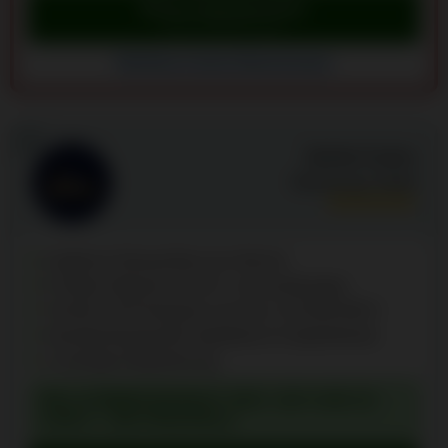
Bonus beanspruchen
Besuche WinPlace Casino
WinPlace Casino Bewertungen
4
Spinita Casino
Bewertung:
9.6
/10
6 tägliche Reload-Boni pro Woche
5 Krypto-Optionen für Ein- & Auszahlungen
Turniere mit Preispools von bis zu 25.000.000 €
Verantwortungsvolle Spieltools im Spielerkonto
2-minütige Registrierung
WILLKOMMENSBONUS: MAX. 100 % BIS ZU
4.000 € + 380 FREISPIELE