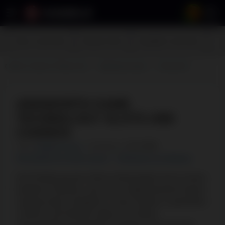
2
Bizzo Casino Boni
Exklusive Boni
King Billy Casino Boni
Onl
Online Casinos Österreich
Spielautomaten
Ainsworth
AINSWORTH GAME
TECHNOLOGY SLOTS UND
CASINOS
Autor:
Bashkim Vurcer
Aktualisiert:
31.07.2026
Wie bewerten wir online Casinos
Offenlegung von Werbung
Die Einführung des Online-Glücksspiels hat es einem
breiteren Publikum, das zuvor möglicherweise keinen
Zugang hatte, ermöglicht, Casino-Spiele zu genießen.
Casinos und Anbieter haben sich dieser