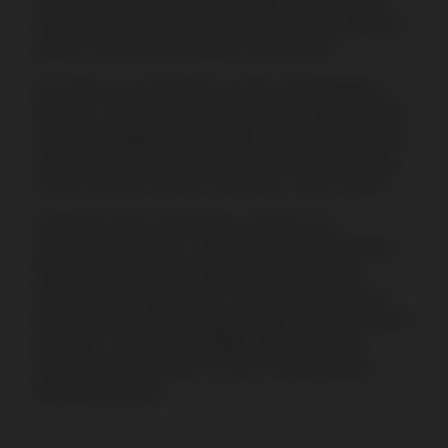
Herausforderung gestellt und bieten eine Auswahl
unterhaltsamer Spiele für neue ebenso wie erfahrene
Spieler. Einer dieser Anbieter ist Ainsworth.
Der Name Len Ainsworth ist vielen Glücksspielern
bekannt. Len Ainsworth war Leiter von Aristocrat, dem
weltweit zweitgrößten Hersteller von Spielautomaten.
Außerdem gründete er Ainsworth Game Technology
Limited. Manche mögen sich fragen: „Was ist das?“
Ainsworth Game Technology Limited ist ein
Spielenentwicklungs- und Produktionsunternehmen.
Obwohl Ainsworth aus Australien stammt, ist es
weltweit bekannt geworden. Ainsworth hat sich als
Unternehmen einen Namen gemacht, der sich sowohl
auf Online- als auch auf Offline-Spielautomaten
spezialisiert. So können Sie Ihre Lieblingsspiele
jederzeit genießen.