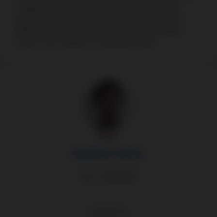
Vergleich zu anderen Casinos. Außerdem bietet
SlotsPalace die Wahl zwischen einem regulären
Willkommensbonus und einem Bonus für Krypto-
Nutzer, was zusätzlich Pluspunkte bringt.
Autor:
Bashkim Vurcer
546 Artikel
Experte für: