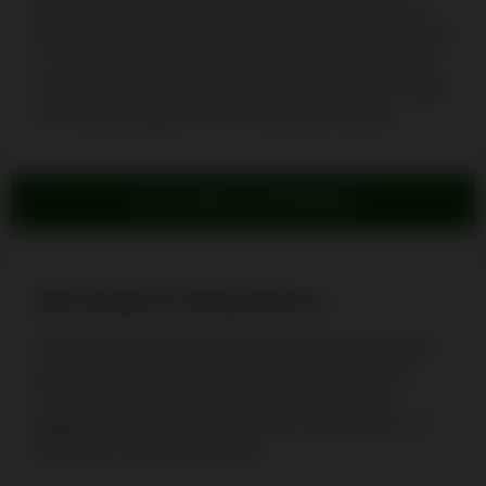
gewährt Ihnen von Freitag bis Sonntag 50 % Bonus
bis 700 € plus 50 Freispiele für eine Einzahlung ab 50
€. Der Bonus erfordert 35x Umsatz, die Gewinne aus
Freispielen 40x. Beides muss innerhalb von 10 Tagen
mit Höchsteinsätzen von 5 € absolviert werden.
JETZT BONUS ANFORDERN
Wöchentlicher Reload-Bonus
Von Montag bis Donnerstag sichert eine Einzahlung
ab 20 € 50 Freispiele im SlotsPalace Casino. Die
Freispiele werden für einen ausgewählten Slot
gutgeschrieben. Gewinne müssen innerhalb von 10
Tagen 40x umgesetzt werden.