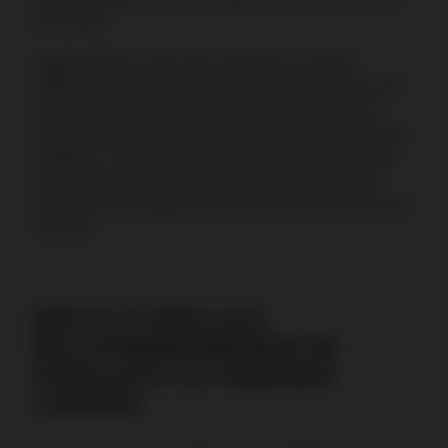
Machbaren.
Negativ fällt auf, dass die Freispiele im Krypto-
Willkommensbonus erst vergeben werden, wenn der
Bonus umgesetzt wurde. Dadurch muss man sich
beeilen, da mit jedem verstrichenen Tag 10 Freispiele
wegfallen. Insgesamt bietet SlotsPalace aber solide
Promotionen für Slot-Fans und Krypto-Nutzer, die
jedoch einen strategischen Ansatz bei der Umsetzung
erfordern.
DER SLOTSPALACE
WILLKOMMENSBONUS IM
VERGLEICH ZU ANDEREN
CASINOS