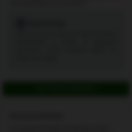
Aktivierung erfolgt unter „Deine Boni“.
Expertentipp:
Planen Sie, den Umsatz der ersten Einzahlung
frühestmöglich zu erfüllen, da ungenutzte
SlotsPalace Casino Freispiele täglich um
Mitternacht verfallen.
JETZT BONUS ANFORDERN
Wochenend-Reload
Der Wochenend-Reload im SlotsPalace Casino