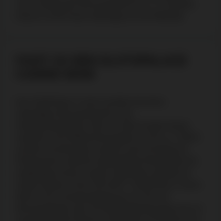
nach Umfang des Bonusverlaufs bis zu 72 Stunden,
danach ist die Dauer abhängig von der Methode.
FAZIT ZU DEN SLOTSPALACE
CASINO BONI
Das SlotsPalace Casino punktet mit einem
vielseitigen Bonusprogramm, das
Gelegenheitsspieler, aber vor allem Krypto-Nutzer
anspricht. Das Willkommenspaket von bis zu 1.000 €
auf drei Einzahlungen sorgt für einen Einstieg mit
Rückenwind, während regelmäßige Reload-Boni für
langfristige Anreize sorgen. Besonders attraktiv für
Krypto-Spieler ist der 100 mBTC SlotsPAlace Casino
Bonus. Die Umsatzanforderung von 35x auf
Bonusguthaben plus Einzahlungsbetrag liegt zwar im
anspruchsvollen Bereich, bleibt aber im Rahmen des