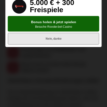
5.000 € + 300
Slots tragen 100 % bei, Tischspiele und
Freispiele
Live-Spiele 10 %.
Viele Slots sind laut AGB vom Spielen
Bonus holen & jetzt spielen
ausgeschlossen
Besuche Rooster.bet Casino
Der Umsatz muss innerhalb von 10 Tagen
Nein, danke
erfüllt sein.
Einzahlungen via Skrill/Neteller sind
ausgeschlossen.
Bonus muss vor dem ersten Einsatz
aktiviert werden.
SlotsPalace Umsatzanforderungen erklärt
Die Umsatzanforderung im SlotsPalace Casino
beträgt 35x auf Einzahlung plus Bonus. Bei 100
€ Einzahlung und 100 € Bonus müssen