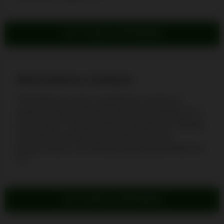
JETZT BONUS ANFORDERN
Wöchentliches Cashback
VIP-Spieler ab Level 3 qualifizieren sich für ein
wöchentliches Cashback in Höhe von maximal 15 %
bis zu 3.000 €. Nettoverluste im Zeitraum von Montag
bis Sonntag werden mit 1x Umsatz montags
gutgeschrieben. Der Mindestbetrag liegt ebenfalls bei
5 €.
JETZT BONUS ANFORDERN