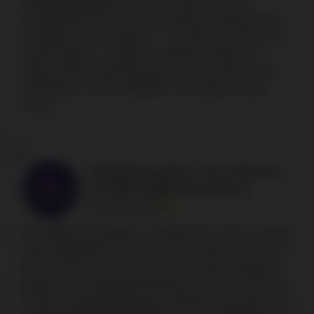
Willkommenspaket mit bis zu 1.000 € über drei
Einzahlungen bis hin zu wöchentlichen Reload-Boni,
Cashback und Freispielen – wir haben sie alle bis ins
Detail studiert. In unserem Leitfaden erklären wir
neben den Bonusbedingungen, wie Sie die Boni im
SlotsPalace Casino aktivieren und optimal nutzen
lassen.
1
Slotspalace Casino – max. 100 % bis
zu 1.000 € Willkommensbonus
Bewertung: 5.0/10
Das Willkommenspaket im SlotsPalace Casino umfasst
3 Einzahlungsboni von 100 % bis zu 500 €, 75 % bis zu
300 € und 50 % bis zu 200 €. Jedes dieser Angebote
erfordert eine Mindesteinzahlung von 20 € und hat eine
35-fache Umsatzanforderung. Alternativ dazu gibt es ein