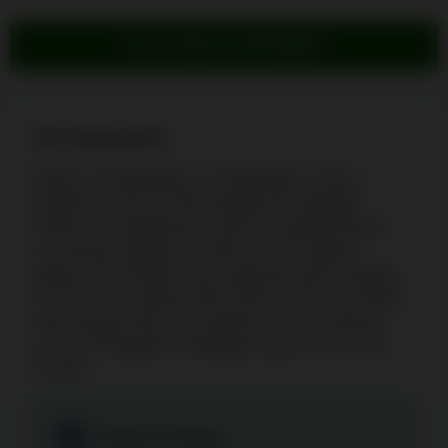
JETZT BONUS ANFORDERN
Sonntagsspins
Mit den Sonntagsspins im SlotsPalace Casino
erhalten Sie bis zu 100 Freispiele für
Detective
Fortune
als SlotsPalace Casino No deposit Bonus.
Sie müssen lediglich an Slots von ELA Games
spielen. Ab Einsätzen von insgesamt 100 € erhalten
Sie 20 FS, für weitere 300 € sind es 30 FS und 400 €
mehr bringen Ihnen die restlichen 50 FS. Gewinne
aus den Freispielen unterliegen jeweils einem 40x
Umsatz.
Expertentipp: