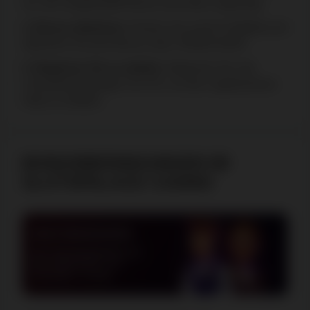
ein, der ausgewählte Bonus wird oben angezeigt.
Bonus aktivieren:
Klicken Sie auf Ihr Profilbild und
aktivieren Sie den Bonus unter “DEINE BONI”.
Beginnen Sie zu spielen:
Beginnen Sie, die
Umsatzbedingungen von 35 x an den zugelassenen
Slots zu erfüllen.
BONUSBEDINGUNGEN IM
SLOTSPALACE CASINO