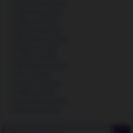
Oh My Spins Casino Boni
PlayBet.io Casino Boni
Playfina Casino Boni
SpinFever Casino Boni
StoneVegas Casino Boni
Tikitaka Casino Boni
Tonybet Casino Boni
Wild Fortune Casino Boni
Woo Casino Boni
Avalon78 Casino Boni
Weltbet Casino Boni
Lucky Hunter Casino Boni
Rockwin Casino Boni
NEU