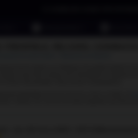
#1 GAMBLING GUIDE FÜR ÖSTERR
iTaka Casino
Tikitaka Casino Boni
 Tests
Zahlungsmethoden
Casino Bonus
Bonus ohne Einzahlung
Freispiele ohne Einzahlung
N: FREISPIELE, RELOADS, CASHBACK
 bewerten wir online Casinos
Offenlegung von Werbung
r österreichische Spieler zur Verfügung. Das größte Angebot is
 Tikitaka Casino Boni umfasst auch wöchentliche Cashbacks für
nd Turniere, Bonuskrabbe, Shop und das Treueprogramm.
markt regelmäßig und unser Ziel ist es, Ihnen zu helfen, Ihr
be
aka-Boni. Erfahren Sie, wie Sie sich diese Angebote ohne Bonus
sino – max. 100 % bis zu 5000 € + 300 FS Willkommensbonu