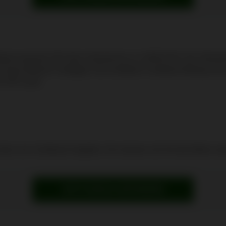
sst maximal 15% Ihrer Verluste bis zu 3.000 EUR. Die Teilnahm
m Casino-Bereich verfügbar. Der erhaltene Cashback-Betrag mus
m VIP-Level.
 das Live Cashback-Angebot. Sie müssen sich für die Aktion anm
JETZT BONUS ANFORDERN