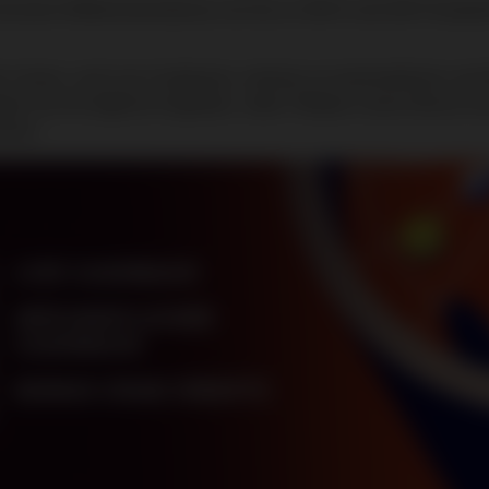
mit einem Willkommensbonus von bis zu 500 € und 200 Freispie
ler Casino- und Live-Cashbacks, nehmen an wöchentlichen und
n sich für tägliche Angebote. Jeder Tikitaka Casino Bonus h
ichen.