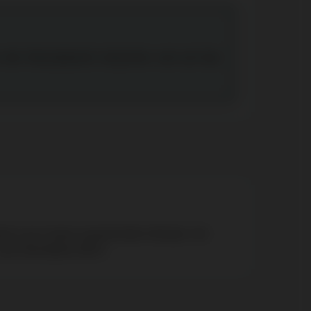
Sie den Bonusbereich besuchen und auf das
reich Live Casino verzeichnete Verluste. Vor
 der Höchstwert 200 €.