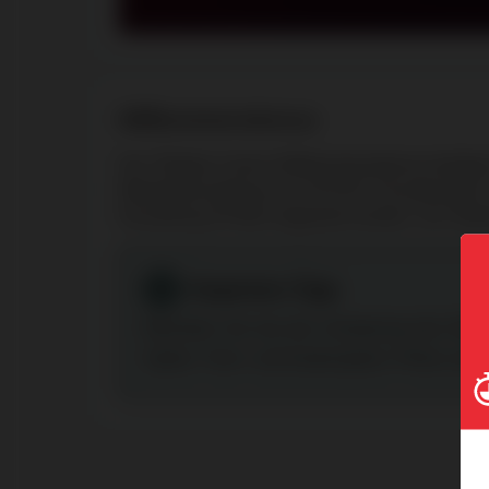
Willkommensbonus
Der Tikitaka Casino Willkommensbonus beträgt 
Mindesteinzahlung von 20 EUR. Einzahlungen a
Einzahlung 35 Mal umgesetzt werden. Der Spie
Experten-Tipp
Beachten Sie bei der Umsetzung des Bonu
Spiele, Tisch- und Kartenspiele, Plinko und