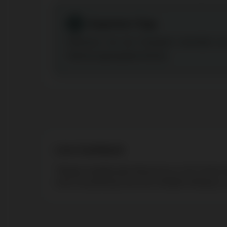
Experten-Tipp
Aktivieren Sie die Freispiele innerhalb 
Aktivierungsangebot klicken.
Live Cashback
Tikitaka erstattet jede Woche bis zu 25 % Ihrer 
einer Auszahlung muss der erhaltene Betrag 1x 