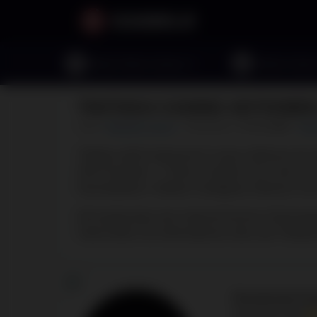
Online Casinos Österreich
Casino Bewertungen
Tik
Beste Online Casinos
Online Casino
Casinos mit hohen Gewinnchancen
Casinos mit schneller Auszahlung
Online Casino Mindesteinzahlung
TIKITAKA CASINO AKTIONE
Autor:
Bashkim Vurcer
Aktualisiert:
27.01.2026
Wie
Tikitaka stellt insgesamt 6 Casino-Aktionen fü
200 Freispiele + 1 Bonus Krabbe. Die Liste der
Nachladeboni. Weitere verfügbare Aktionen si
Wir beobachten den österreichischen Glücksspiel
Seite finden Sie Informationen über alle Tikit
1
Rooster.bet Ca
Bewertung: 9.9/10