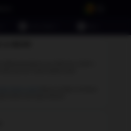
EICH
2
Casino Spiele
Blog
Online Spielautomaten
Bingo: Was sind die Spielregeln
Casino Weihnachtsboni
Kartenzählen im Online Casino
Slots mit hohem RTP
Spielautomaten Tricks & Tipps
S & MEHR
t der Willkommensbonus von 100% bis zu 500 € +
 Slots und Live Casino Spieler sowie
stes Online Casino
Bonus zu finden. Auf dieser
code sichern und nutzen können!
s