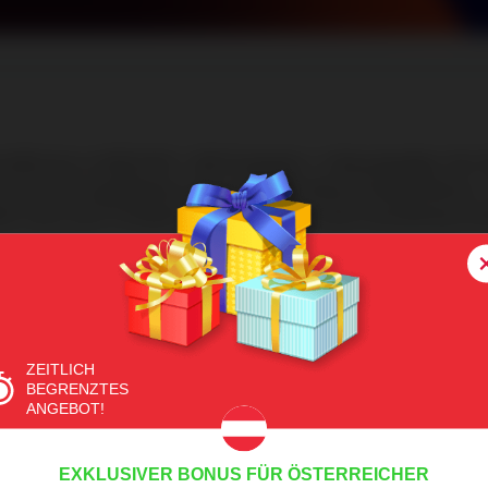
100% bis zu 500 EUR + 200 Freispiele + 1 Bonuskrabbe. Die Tei
b 10 Euro qualifizieren sich nur für den Bonus-Krabbe-Bonus
ler muss auch Freispiel-Gewinne 40x vor einer Auszahlung um
s, dass Slots, Rubbelkarten und Keno zu 100 % zu den Umsa
 Videopoker nur 10 % beitragen.
ZEITLICH
BEGRENZTES
ANGEBOT!
JETZT BONUS ANFORDERN
EXKLUSIVER BONUS FÜR ÖSTERREICHER