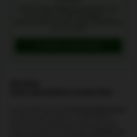
Hol dir einen Willkommensbonus von
bis zu 500 € & 200 Freispiele + 1
Bonus Grab mit einer Mind. Einzahlung
von nur 20 €!
ZU NEON54 CASINO GEHEN
NEON54
ZAHLUNGSMÖGLICHKEITEN
Neon54 bietet insgesamt
20 Zahlungsmöglichkeiten
für österreichische Spieler an. Zu den Optionen
stehen neun Kryptowährungen, Mastercard, Skrill,
Neteller und MiFinity. Einzahlungen mit
Neteller und