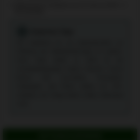
Willkommens-Cashback von 10 % bis zu 200 € + 1
Bonuskrabbe
Experten-Tipp:
Wir empfehlen dir, nur Spielautomaten zur
Erfüllung der Wettanforderungen zu spielen.
Denn Slots zählen zu 100% für die
Umsatzbedingungen dieses Neon54 Casino
Bonus. Alle Live-Spiele, Tischspiele,
Videopoker und Plinko zählen nur 10%.
Jackpots und Slingo-Spiele zählen überhaupt
nicht.
JETZT BONUS ANFORDERN