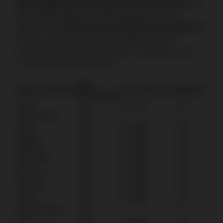
Skrill qualifizieren für einige Neon54 Boni nicht
. In
den meisten Fällen sind Einzahlungen ab 10 €
möglich. Bei
Neon54 Casino fallen keine Gebühren
für Ein- und Auszahlungen an. Mehr über die
verfügbaren Optionen kannst du in unserer
Neon54
Casino Bewertung
erfahren.
Min.
Zahlungsmethode
Auszahlungszeit
Gebühren
Einzahlung
FunID
10 €
1-3 Tage
0%
Paysafecard
10 €
–
–
Skrill
10 €
1-3 Tage
0%
Neteller
10 €
1-3 Tage
0%
MiFinity
10 €
1-3 Tage
0%
Jetonbank
10 €
1-3 Tage
0%
Bitcoin
40 €
1-3 Tage
0%
Ethereum
40 €
1-3 Tage
0%
Litecoin
10 €
1-3 Tage
0%
Tether
30 €
1-3 Tage
0%
Rapid Transfer
10 €
–
–
Visa
10 €
1-3 Tage
0%