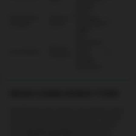
Sonntag
Bonus
Wöchentlicher
15% bis zu
beantragen,
1x
Cashback
3.000 €
Casino-Spiele
spielen
25%
Nettoverluste
25% Live
im Live
Live Cashback
1x
Cashback
Casino
innerhalb
einer Woche
NEO54 CASINO BONUS TYPEN
Neon54 bietet neuen Spielern eine Auswahl von fünf
verschiedenen Willkommenspromotionen. Nur einer
dieser Boni kann in Anspruch genommen werden.
Andere
Neon54 Casino Boni
sind Cashbacks,