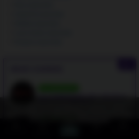
Woo Casino Boni
Avalon78 Casino Boni
Weltbet Casino Boni
Lucky Hunter Casino Boni
Rockwin Casino Boni
NEU
NEUE CASINOS
WILLKOMMENSBONUS
WILLKOMMENSPAKET: MAX. 100% BIS ZU
5.000 € + 300 FREISPIELE
Durch die Nutzung dieser Website stimmen Sie der Verwendung
von Cookies zu, um die Leistung zu verbessern und Ihre
Benutzererfahrung zu optimieren. Weitere Informationen finden
Sie auf unserer
Cookie-Richtlinieseite.
WILLKOMMENSBONUS
WILLKOMMENSPAKET: MAX. 175% BIS ZU
OK
Neue Casinos
Schnelle
Menü
Boni
Bewertungen
14.000 € + 400 FREISPIELE
Auszahlungen