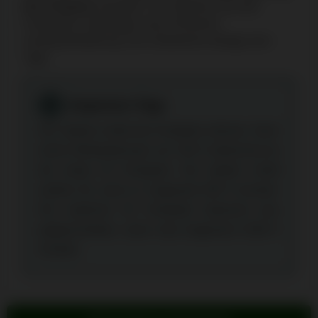
ELLA Games
einsetzen. Die Gewinne aus den
Freispielen unterliegen einer 40-fachen
Umsatzanforderung. Der Zeitrahmen beträgt zehn
Tage.
Experten-Tipp
Der Spieler erhält die Freispiele dreimal. Nach
einem Mindesteinsatz von 100 € bekommst du
die ersten 20 Freispiele. Der Spieler erhält
weitere 30, wenn er insgesamt 200 € einsetzt.
Die restlichen 50 Freispiele bekommt man
gutgeschrieben, wenn man insgesamt 3.000 €
einsetzt.