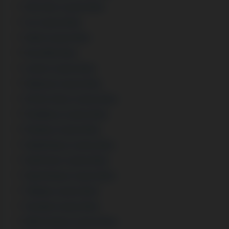
Hell Spin Casino Boni
Ice Casino Boni
Ivibet Casino Boni
King Billy Boni
Lemon Casino Boni
National Casino Boni
Oh My Spins Casino Boni
PlayBet.io Casino Boni
Playfina Casino Boni
SlotsPalace Casino Boni
SpinFever Casino Boni
StoneVegas Casino Boni
Tikitaka Casino Boni
Tonybet Casino Boni
Wild Fortune Casino Boni