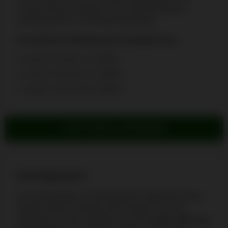
nicht für dieses Angebot. Der Cashback-Betrag
unterliegt einer 1x Umsatzanforderung.
So sieht die Verteilung des Cashback aus:
Level 3: 5% bis zu 1.000 €
Level 4: 10% bis zu 2.000 €
Level 5: 15% bis zu 3.000 €
JETZT BONUS ANFORDERN
Sonntagsspins
Im Sonntagsspins schenkt Neon54 österreichischen
Spielern jeden Sonntag 100 Freispiele. Für die
Teilnahme an dem Angebot musst du
mind. 100 € bei