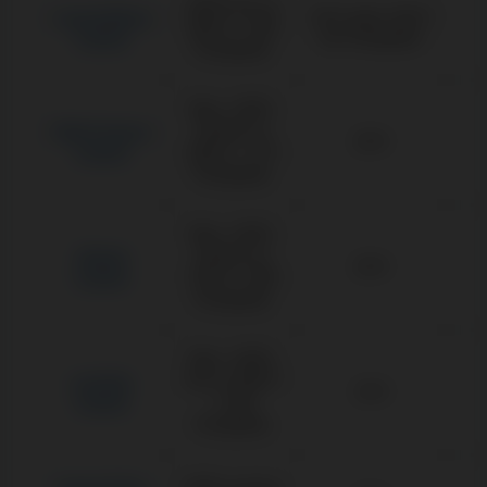
100% bis zu
CasinoMega
20 € oder 100 €
500 € + 250
Casino
für Freispiele
Freispiele
Max. 100%
Wild Fortune
mit bis zu
20 €
Casino
300 € + 175
Freispiele
Max. 100%
Slotum
mit bis zu
20 €
Casino
750 € + 200
Freispiele
Max. 100%
Lazybar
bis zu 450 €
15 €
Casino
+ 250
Freispiele