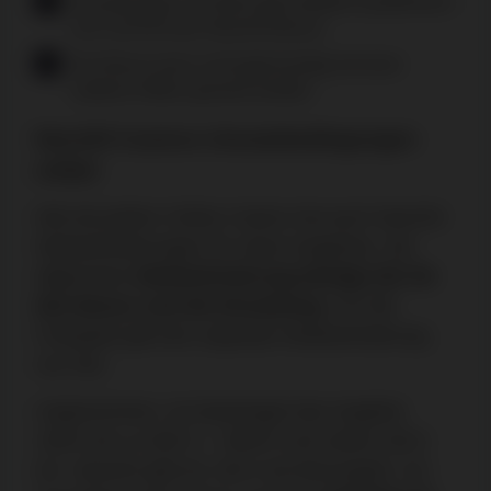
Einzahlungen mit Skrill oder Neteller qualifizieren
sich nicht für den Neon54 Bonus.
Der Bonus kann nicht gleichzeitig mit einer
anderen Aktion genutzt werden.
Neon54 Casinos Umsatzbedingungen
erklärt
Wie bei jedem Online Casino hat auch Neon54
Wettanforderungen für seine Angebote. Die
allgemeine
Wettanforderung beträgt 35x für
den Bonus und die Einzahlung
. Für die
Freispiele gilt eine separate Wettanforderung
von 40x.
Angenommen, du beantragst das Angebot
100% bis zu 500 € + 200FS und zahlst 100 €
ein. Neon54 gibt dir 100 € als Bonusgeld. Zur