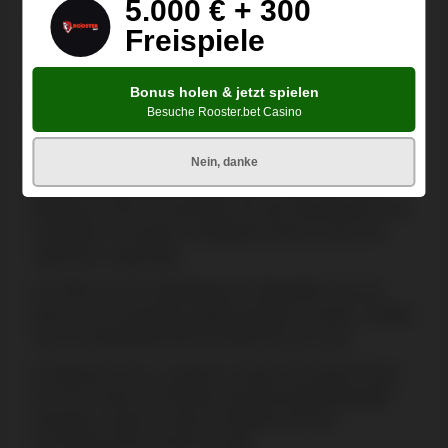
5.000 € + 300
erhalten, befolgen Sie diese einfachen Schritte.
Freispiele
Registrieren: Wechseln Sie zum Lemon Casino
und erstellen Sie ein Konto
Bonus holen & jetzt spielen
Wählen Sie Ihren Bonus: Besuchen Sie die
Besuche Rooster.bet Casino
Aktionsseite, wöhlen Sie Ihren Bounus aus und lesen
Sie die Bonusbedingungen
Nein, danke
Machen Sie eine Einzahlung: Zahlen Sie einen
Betrag ab 10€ ein, beachten Sie die Staffelung für die
Freispiele. Ihr jeweils verfügbarer Bonus wird zum
Aktivieren angezeigt.
Prüfen Sie Ihr Spielerkonto: Überprüfen Sie, ob
Bonus und Freispiele gutgeschrieben wurden. Fragen
Sie im Zweifelsfall beim Kundenservice nach.
Beginnen Sie zu spielen: Achten Sie darauf, dass
Sie sich immer im Rahmen der Bonusbedingungen
bewegen, damit es keine Probleme bei der
Auszahlung Ihrer Gewinne gibt.