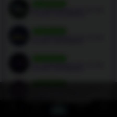
WILLKOMMENSBONUS
WILLKOMMENSBONUS: MAX. 100 % BIS
ZU 14.000 € + 300 FREISPIELE
WILLKOMMENSBONUS
WILLKOMMENSBONUS: MAX. 100 % BIS
ZU 4.000 € + 380 FREISPIELE
WILLKOMMENSBONUS
WILLKOMMENSBONUS: MAX. 125 % BIS
ZU 2.500 € + 200 FREISPIELE
WILLKOMMENSBONUS
Durch die Nutzung dieser Website stimmen Sie der Verwendung
WILLKOMMENSBONUS: MAX. 200 % BIS
von Cookies zu, um die Leistung zu verbessern und Ihre
ZU 2.500 € + 150 FREISPIELE + 1
Benutzererfahrung zu optimieren. Weitere Informationen finden
BONUSSPIEL
Sie auf unserer
Cookie-Richtlinieseite.
OK
Neue Casinos
Schnelle
Menü
Boni
Bewertungen
Auszahlungen