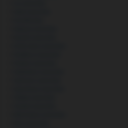
Ice Casino Boni
Ivibet Casino Boni
King Billy Boni
National Casino Boni
Neon54 Casino Boni
Oh My Spins Casino Boni
PlayBet.io Casino Boni
Playfina Casino Boni
SlotsPalace Casino Boni
SpinFever Casino Boni
StoneVegas Casino Boni
Tikitaka Casino Boni
Tonybet Casino Boni
Wild Fortune Casino Boni
Woo Casino Boni