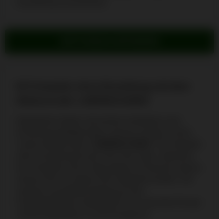
Auszahlung vorzunehmen.
JETZT BONUS ANFORDERN
50 Freispiele ohne Einzahlung mit dem
Aktionscode: LEMONCASINO
Registrierte Spieler, die bereits mindestens eine
Einzahlung getätigt haben, können mit dem Lemon
Casino Aktionscode: “
LEMONCASINO”
50 Freispiele
ohne Einzahlung für den Slot “Star Joker” aktivieren.
Die Freispiele sind 3 Tage gültig und Gewinne daraus
müssen 50x am selben Slot umgesetzt werden. Der
maximal auszahlbare Betrag aus den
Freispielgewinnen beträgt 25€. Der maximale Einsatz
mit Bonusguthaben ist auf 2€ begrenzt.