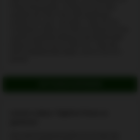
Preisen freizuschalten. Je höher Ihr Level, desto
wertvoller die Preise. Nach 100€ Spieleinsatz
erreichen Sie Level 1 und haben 7 Tage Zeit, Ihre
Schatzkiste zu öffnen. Die Höhe der Gewinne und der
maximal auszahlbare Betrag aus den Belohnungen
hängt von Ihrem Level ab. Wenn Sie 7 Tage lang
keine Echtgeldeinsätze tätigen, wird Ihr Level um 1
gesenkt.
JETZT BONUS ANFORDERN
Lemon Lottery: Tägliche Preise zu
gewinnen
Nach jeder Einzahlung erhalten Sie 30 Tage lang