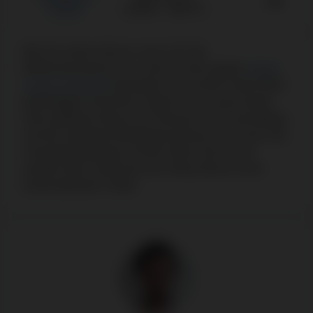
20€
Casino
3.625€ + 350 FS
Wie Sie sehen können, kann sich der
Willkommensbonus im Lemon Casino gegen
Online
Casino Angebote
behaupten, die auf den ersten Blick
großzügiger erscheinen mögen. Das Casino bietet
einen größeren Bonus als Gransino und CasinoMega
und die niedrigste Mindesteinzahlung. Auch wenn die
Umsatzbedingungen mit 50x höher sind als bei
anderen Boni, bietet der Non-Sticky Bonus einen
entscheidenden Vorteil.