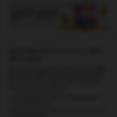
100% Willkommensbonus bis zu 300€ +
100 Freispiele
Bei Ihrer ersten Einzahlung erhalten Sie einen
100%
Bonus bis zu 300€
sowie
bis zu 100 Freispiele
für
Big Bass Splash von Pragmatic Play. Hier sind die
wichtigsten Details zum Bonus:
Der Bonus ist Non-Sticky, Ihr Echtgeldguthaben
wird zuerst verwendet.
Der Bonusbetrag muss 50x innerhalb von 7 Tagen
umgesetzt werden.