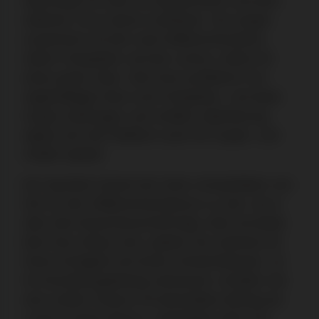
überzeugt mit zwei No-Deposit-Boni und dem
seltenen Live-Casino-Cashback. Sie sorgen
zusammen mit den zwei Willkommensboni,
vielen Freispielen und der Lemon Lottery für
einen guten Start. Slot-Fans profitieren von
regelmäßigen Boni und Freispielen, und dank
Krypto-Zahlungen und mobiler Optimierung
eignet sich die Plattform auch für Krypto- und
mobile Spieler.
Ein Nachteil scheint der hohe Umsatzfaktor von
50x für den Willkommensbonus zu sein, da er
über dem Branchenschnitt liegt. Aber da beide
Boni Non-Sticky sind, spielen Sie zweimal mit
Ihrem Echtgeld und einem Sicherheitsnetz. Ist
Ihr Einzahlungsbetrag verbraucht, erhalten Sie
eine zweite Chance mit demselben Betrag als