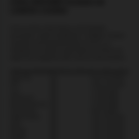
ZAHLUNGSMETHODEN IM
LEMON CASINO
Um im Lemon Casino Bonus und Freispiele
auszulösen, stehen Kreditkarten, E-Wallets, Prepaid-
Lösungen und Kryptowährungen wie BTC zur
Verfügung. Sie können sogar direkt vom iPhone mit
Apple Pay, GooglePay oder Cash-to-Code bezahlen.
Zahlungsmethode
Mindesteinzahlung
Auszahlungsdauer
Ge
Apple Pay
10€
0 bis 24 Stunden
Ke
EPS
10€
0 bis 24 Stunden
Ke
Visa
10€
1-3 Werktage
Ke
Mastercard
10€
1-3 Werktage
Ke
Banküberweisung
20€
3-5 Werktage
Ke
Paysafecard
10€
Nicht möglich
Ke
Rapid Transfer
10€
0 bis 24 Stunden
Ke
Skrill
10€
0 bis 24 Stunden
Ke
MiFinity
10€
0 bis 24 Stunden
Ke
Neteller
10€
0 bis 24 Stunden
Ke