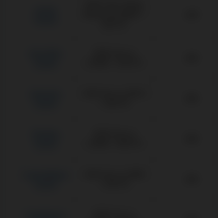
200% Non-Sticky
Lemon
Bonus bis 600€ +
10€
Casino
200 FS
King Billy
250% bis zu
20€
Casino
2.500€ + 250 FS
Gransino
100% bis zu 500 €
20€
Casino
+ 200 FS
Playfina
225% bis zu
20€
Casino
1.000€ + 600 FS
CasinoMega
100% bis zu 500€
20€
Casino
+ 250 FS
Gamblezen
500% bis zu