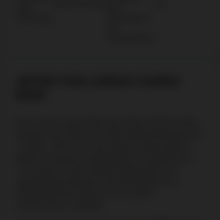
LEMONCASINO
50x
ohne
eine
Einzahlung
Einzahlung in
der
Vergangenheit
ARTEN VON LEMON CASINO
BONI
Das Lemon Casino bietet eine breite Palette an Boni ,
darunter zwei 100% Non-Sticky Willkommensboni bis
zu 300€ + 100 FS für neue Spieler. Danach gibt es
tägliche Freispiele, wöchentliches Cashback bis zu
7% und die ein oder andere Belohnung für alle
angemeldeten Benutzer. Alle Informationen zur
Nutzung der Boni finden Sie in unserem
übersichtlichen Leitfaden.