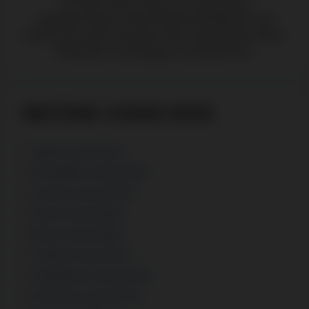
und liebt Video-Games. Er verfügt über
ausgezeichnete Kommunikationsfähigkeiten und
besitzt sehr gute Kenntnisse über verschiedene Blog-
Plattformen wie Blogger und WordPress.
WEITERE CASINO BONI
20bet Casino Boni
Kingmaker Casino Boni
Amunra Casino Boni
Asino Casino Boni
Bizzo Casino Boni
Cookie Casino Boni
Gamblezen Casino Boni
Hell Spin Casino Boni