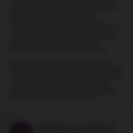
Freispiele für die ersten beiden Einzahlungen sowie
zwei wöchentliche Reload-Angebote bietet. Es gibt
jedoch noch mehr zu entdecken – bei den
regelmäßigen Turnieren gibt es Preispools mit
Freispielen und Bargeldgewinnen. Noch spannender
ist, dass du nach der Kontoerstellung automatisch
dem VIP-Programm beitrittst und exklusive
Belohnungen freischaltest, wenn du aufsteigst.
Gleichzeitig erhöhen sie die Gewinnchancen der
Spieler. Wir beobachten den Online-Glücksspielmarkt
in Österreich regelmäßig, um dir die besten Angebote
zu bringen. Auf dieser Seite stehen alle
Cookie
Casino Boni
. Finde heraus, wie du sie in wenigen
Minuten beanspruchen und nutzen kannst!
1
Cookie Casino – max. 100 % bis zu