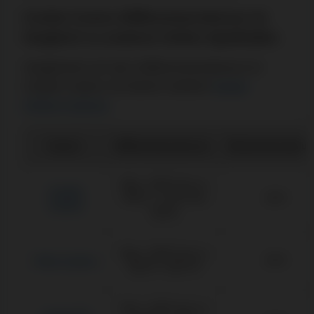
Cookie Casino Willkommensbonus im
Vergleich zu anderen Online Spielhallen
Vergleichen wir den Willkommensbonus im
Cookie Casino mit denen anderer
bester
Online-Casinos
.
Casino
Willkommensbonus
Mindesteinzahlu
Max. 100% bis zu
Cookie
200 € + 220 Free
20 €
Casino
Spins
Max. 100% bis zu
Woo Casino
20 €
200 €+ 200 FS
Max. 100% bis zu