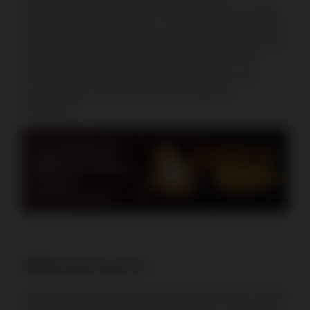
Bestehende Spieler können dienstags und sonntags
von Reload-Boni profitieren. Fast jederCookie Casino
Bonus erfordert eine Mindesteinzahlung von 20 EUR.
Die Plattform bietet außerdem ein lukratives VIP-
Programm mit exklusiven Vergünstigungen und
regelmäßigen Turnieren mit verschiedenen
Preispools.
Willkommensbonus
Jeder neue österreichische Spieler bei Cookie Casino