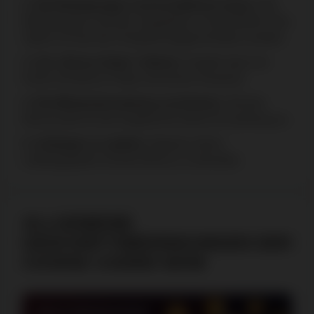
Die Bedingungen und Konditionen lesen:
Alle
Bedingungen sind klar angegeben, einschließlich des
Spiels, für das die Freispiele gutgeschrieben werden.
Auf „Bonus Holen“ klicken:
Erstelle dann ein
Konto mit deiner E-Mail und einem Passwort.
Die Mindesteinzahlung vornehmen:
Gib den
Bonuscode für das Angebot bei deiner Einzahlung an.
Anfangen zu spielen:
Beginne deine
Lieblingsspiele mit dem Bonus zu erkunden.
ALLGEMEINE
GESCHÄFTSBEDINGUNGEN DER
COOKIE CASINO BONI