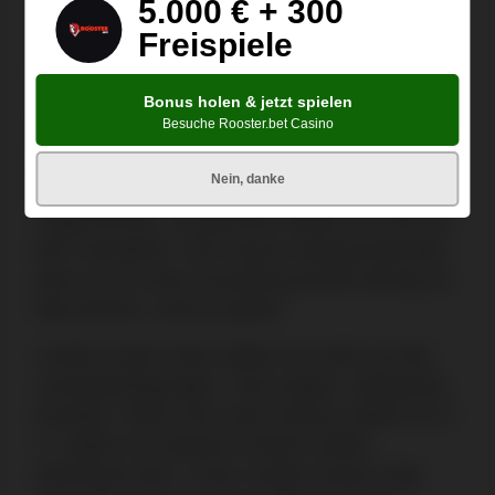
5.000 € + 300
Casino schenkt dir zusätzlich 50 EUR und 100
Freispiele
Freispiele. Aufgrund der 40-fachen
Umsatzbedingung musst du den erhaltenen
Bonus holen & jetzt spielen
Bonus 40 Mal umsetzen. Das heißt, 50 € x 40.
Besuche Rooster.bet Casino
Vor einer Auszahlung sind Gesamteinsätze von
2.000 EUR erforderlich.
Nein, danke
Angenommen, du gewinnst weitere 25 EUR mit
den Freispielen. Das Casino verlangt ebenfalls,
dass du vor einer Auszahlung diesen Betrag 40
Mal (25x40=1.000 €) spielst.
Cookie Casino Slots zählen mit 100% auf die
Umsatzbedingungen. Tisch-Spiele, Videopoker,
Roulette, Poker und Crash-Games zählen nur 5
%. Spiele mit Jackpot-Funktion zählen
überhaupt nicht. In den Cookie Casino-AGB