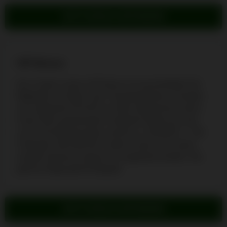
JETZT BONUS ANFORDERN
VIP Bonus
Der Cookie Casino VIP Bonus ist ausschließlich für
Mitglieder ab Stufe 2 des Treueprogramms. Einsätze
von insgesamt 25 EUR an Slots entsprechen einem
Punkt. Mit zunehmender Punktzahl ändert sich das
Level. Die Belohnungen sind bis zu 100.000 € + 150
Freispiele. Mit Hilfe der Cookie Casino Free Spins
erzielte Gewinne müssen 3x umgesetzt werden. Die
gleiche Regel gilt für Bargeld.
JETZT BONUS ANFORDERN