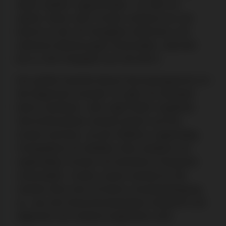
aktive Spieler zugeschnitten. Je mehr du
spielst, desto mehr Punkte verdienst du und
kannst so die VIP-Rangliste erklimmen und
exklusive Belohnungen freischalten, darunter
bis zu 150 Freispiele und 100.000 €.
Der größte Nachteil dieses Bonusprogramms ist
die begrenzte Auswahl. Es gibt zum Beispiel
keine Cashback- oder High-Roller-Angebote.
Slot-Enthusiasten werden jedoch auf ihre
Kosten kommen, da die Plattform regelmäßig
Freispielboni für beliebte Slots anbietet und
regelmäßig Turniere mit lukrativen Preispools
veranstaltet. Cookie Casino wendet für die
meisten Boni eine 40-fache Umsatzbedingung
an, was den Branchenstandards entspricht und
allgemein als moderat angesehen wird.