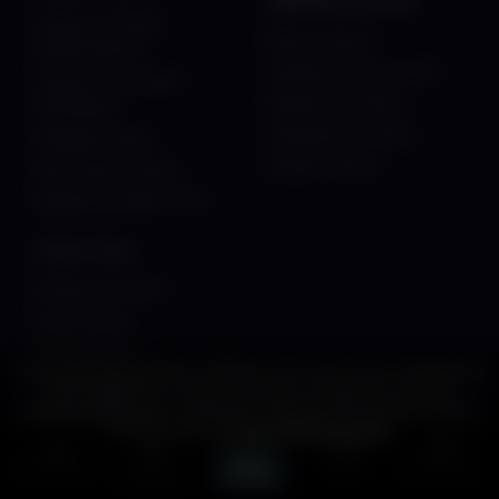
Zahlungsmethoden
Casinos mit hohen
Bitcoin Casinos
Gewinnchancen
Handyrechnung Casinos
Casinos mit schneller
Mastercard Casinos
Auszahlung
Paysafecard Casinos
Echtgeld Casinos
Zimpler Casinos
Neue Online Casinos
Spielautomat Book of Ra
Casino Tests
Rooster.bet Casino
Lizaro Casino
Placebet Casino
Durch die Nutzung dieser Website stimmen Sie der Verwendung
Dailyspins Casino
von Cookies zu, um die Leistung zu verbessern und Ihre
Benutzererfahrung zu optimieren. Weitere Informationen finden
GlitchSpin Casino
Sie auf unserer
Cookie-Richtlinieseite.
Verantwortungsvolles Glücksspiel
OK
Neue Casinos
Schnelle
Menü
Boni
Bewertungen
Auszahlungen
Online-Glücksspiele können eine Menge Spaß machen, aber es besteht