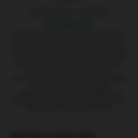
Casino Bewertungen
Casino Spiele
Casino Automatenspiele
Bashkim lebt in Österreich, arbeitet seit 3 Jahren als
Redakteur und verfügt über Erfahrung im Schreiben
und Bearbeiten von Webinhalten, dem Management
von Inhaltsprojekten und der Überprüfung der Qualität
von Artikeln. Außerdem schreibt er Content für die
iGaming-Branche und leitet ein Team aus
Redakteuren. Nebenbei bloggt er über Glücksspiele
und liebt Video-Games. Er verfügt über
ausgezeichnete Kommunikationsfähigkeiten und
besitzt sehr gute Kenntnisse über verschiedene Blog-
Plattformen wie Blogger und WordPress.
WEITERE CASINO BONI