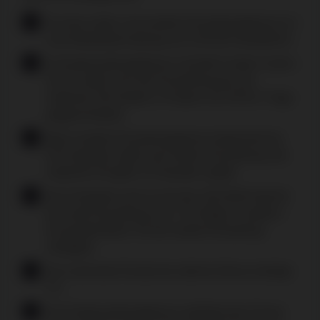
Für den ersten und zweiten Einzahlungsbonus ist
eine Mindesteinzahlung von 20 EUR erforderlich.
Im Ersteinzahlungsbonus schreibt Cookie Casino
30 FS sofort nach der Einzahlung gut, die
restlichen 90 werden in Paaren von 30 für 3 Tage
gutgeschrieben.
Beim zweiten Einzahlungsbonus bekommst du
50 Freispiele sofort nach deiner Einzahlung, die
restlichen 50 gibt's 24 Stunden später.
Die Freispiele sind nur für den Slot Wolf Gold für
die erste Einzahlung und „The Magic Cauldron -
Enchanted Brew“ für die zweite Einzahlung
verfügbar.
Der maximale Einsatz bei aktivem Bonus beträgt
5 €.
Der Ersteinzahlungsbonus erfordert den Promo