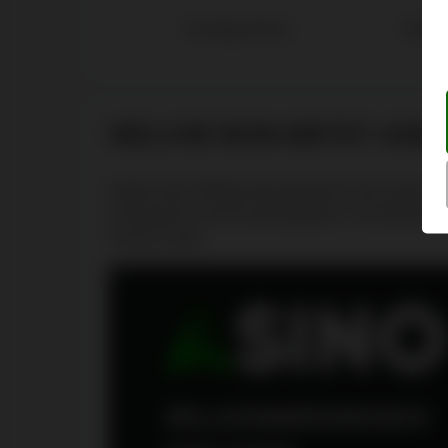
Sonntags-Bonus
SUNS
WELCHE BONI BIETET ASIN
Neben dem Willkommenspaket für die ersten vie
Freispielen und Einzahlungsboni. Die Belohnung
Promo-Code.