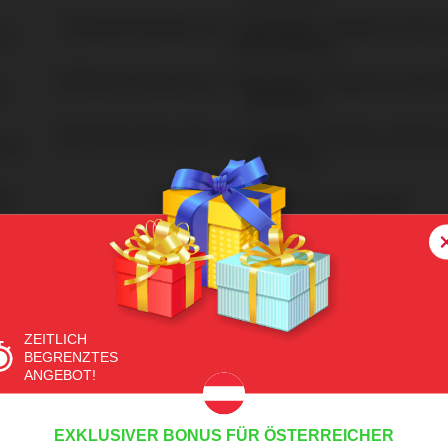
Mindesteinzahlung 20 €, 7 Tage gültig, Freispiele an Razor
AS
(Push Gaming)
Mindesteinzahlung 20 €, 7 Tage gültig, Freispiele an Lady 
K
(BGaming)
Mindesteinzahlung 20 €, nur montags, Freispiele an Wild C
YM
(BGaming)
ET
Mindesteinzahlung 20 €, nur dienstags
Mindesteinzahlung 20 €, nur mittwochs, Freispiele an Gold 
IN
Johnny Cash (Bgaming)
SD
Mindesteinzahlung 20 €, nur donnerstags
ZEITLICH
Mindesteinzahlung 20 €, nur freitags, Freispiele an Beas
BEGRENZTES
AY
ANGEBOT!
(Bgaming)
AT
Mindesteinzahlung 20 €, nur samstags
EXKLUSIVER BONUS FÜR ÖSTERREICHER