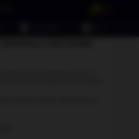
EICH
2
Casino Spiele
Blog
Online Spielautomaten
Bingo: Was sind die Spielregeln
Casino Weihnachtsboni
Kartenzählen im Online Casino
Slots mit hohem RTP
Spielautomaten Tricks & Tipps
 FREISPIELE UND PROMO
paket mit vier Einzahlungsboni für bis zu
Woche sieben Reload-Angebote mit Bonusgeldern
r Boni und Tipps zu deren optimaler Nutzung.
paket