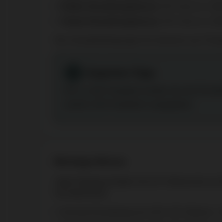
Dritter Einzahlungsbonus
: 50 % bis zu 1.20
Vierter Einzahlungsbonus
: 50 % bis zu 1.20
Die Umsatzbedingungen für Gewinne aus Freispie
Experten-Tipp:
Bis zu 100 Freispiele werden bei der Einzah
jeweils 100 Freispielen ausgegeben.
Montags-Bonus
Jeden Montag erhalten Sie 25 % Bonus bis zu 25
Sie bekommen:
Ab einer Einzahlung von 20 €: 25 % Bonus +