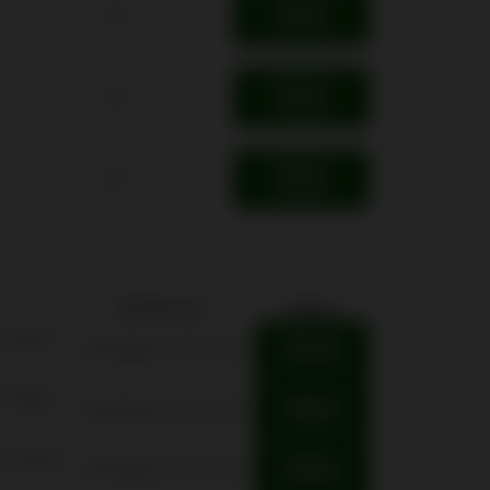
BONUS
40x
HOLEN
BONUS
40x
HOLEN
BONUS
40x
HOLEN
Wetteinsatz
Aktion
 of Dead
BONUS
40x (Bonus), 30x (FS)
HOLEN
 of Dead
BONUS
40x (Bonus), 30x (FS)
HOLEN
y of Dead
BONUS
40x (Bonus), 30x (FS)
HOLEN