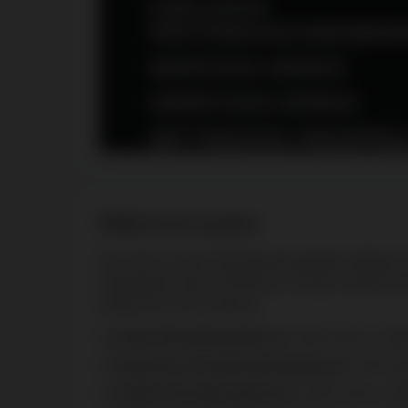
Willkommenspaket
Das Asino Casino Willkommenspaket umfasst vi
unterliegen einem 40-fachen Umsatz. Mit dem 
exklusiven 120 % Bonus.
Erster Einzahlungsbonus
: 100 % bis zu 70
Exklusiver Ersteinzahlungsbonus
: 120 % b
Zweiter Einzahlungsbonus
: 100 % bis zu 70