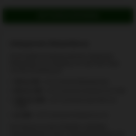
JETZT BONUS ANFORDERN
Unbegrenzter Reload-Bonus
Ab der fünften Einzahlung steht der unbegrenzte
Reload-Bonus zur Verfügung. Der Spin-Wert hängt
von Ihrer Einzahlung ab:
30€ bis 59€
- 15 FS mit dem Mindesteinsatz
60€ bis 149€
- 15 FS mit einem Drehwert von 0,30€
150€ bis 299€
- 15 FS mit einem Spin-Wert von
0,50
€
ab 300€
- 15 FS mit einem Drehwert von 1€
Die Gewinne aus den Freispielen unterliegen
unterschiedlichen Fristen, Umsatzanforderungen und