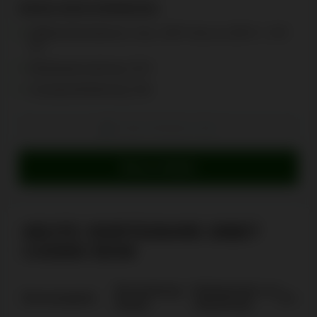
BONUS-BESCHREIBUNG:
Willkommensbonus: max. 100 % bis zu 220 € + 170
FS
Mindesteinzahlung: 20 €
Umsatzanforderung: 40x
KEIN PROMOCODE
Bonus erhalten
HEUTE VERFÜGBARE 20BET
CASINO BONI
Bonusbetrag /
Bedingungen zur
Bonusangebot
Umsat
Details
Aktivierung