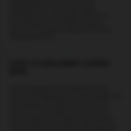
Auszahlungsantrag storniert werden. Die
Bearbeitungszeit im 20bet Casino beträgt
normalerweise bis zu 24 Stunden, kann aber bei
Bonusnutzung bis zu 72 Stunden in Anspruch
nehmen. Die Gesamtdauer hängt danach von der
Zahlungsmethode ab.
FAZIT ZU DEN 20BET CASINO
BONI
Das Bonusprogramm bei 20Bet bietet viele
spannende Möglichkeiten für Neueinsteiger und
Stammspieler. Der Willkommensbonus von
220€ und 170 Freispielen ist zwar nicht der
höchste, bietet neuen Spielern aber dennoch
einen attraktiven Start mit fairen Bedingungen.