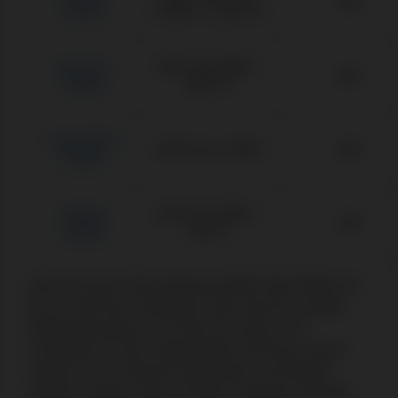
20€
Casino
4.100€ + 1100 FS
Gransino
100% bis 500€ +
20€
Casino
200 FS
HappySlots
200% bis 1.000€
20€
Casino
Weltbet
100% bis 500€ +
20€
Casino
30 FS
Was den reinen Bonusbetrag betrifft, bietet 20Bet mit
bis zu 220€ den niedrigsten, aber dennoch soliden
Willkommensbonus. Er sticht mit seinen 170
Freispielen für den mittelvolatilen Slot Elvis Frog in
Vegas hervor, während HappySlots und Weltbet
deutlich weniger oder gar keine Freispiele anbieten.