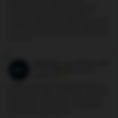
Willkommensbonus für die ersten beiden
Einzahlungen gibt es regelmäßige Aktionen wie
wöchentliche Reloads, unbegrenzte Boni mit
Freispielen und drei Arten von Glücksrädern. In dieser
Rezension erklären wir, wie diese Boni funktionieren,
wie man sie beansprucht und wie man das Beste aus
ihnen macht.
1
20Bet Casino – max. 100 % bis zu 220
€ + 170 FS Willkommensbonus
Bewertung: 6.1/10
Im 20Bet Casino besteht der Willkommensbonus aus
zwei Teilen: bis zu 120 € + 60 FS für die 1. Einzahlung
und bis zu 100 € + 50 FS für die 2. Einzahlung von
mindestens 20 €. Die FS können nur an bestimmten
Spielautomaten verwendet werden.