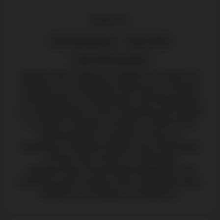
Experte für:
Casino Bewertungen
Casino Spiele
Casino Automatenspiele
Bashkim lebt in Österreich, arbeitet seit 3 Jahren als
Redakteur und verfügt über Erfahrung im Schreiben
und Bearbeiten von Webinhalten, dem Management
von Inhaltsprojekten und der Überprüfung der Qualität
von Artikeln. Außerdem schreibt er Content für die
iGaming-Branche und leitet ein Team aus
Redakteuren. Nebenbei bloggt er über Glücksspiele
und liebt Video-Games. Er verfügt über
ausgezeichnete Kommunikationsfähigkeiten und
besitzt sehr gute Kenntnisse über verschiedene Blog-
Plattformen wie Blogger und WordPress.