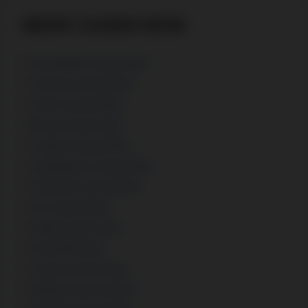
MEHR CASINO-BONI
Kingmaker Casino Boni
Amunra Casino Boni
Asino Casino Boni
Bizzo Casino Boni
Cookie Casino Boni
Gamblezen Casino Boni
Hell Spin Casino Boni
Ice Casino Boni
Ivibet Casino Boni
King Billy Boni
Lemon Casino Boni
National Casino Boni