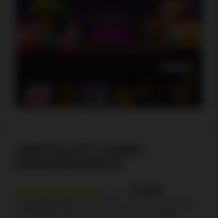
HAPPYSLOTS CASINO
BONUSANGEBOTE
8.3/10
HappySlots bietet eine
Vielzahl von Bonusaktionen
,
die sowohl neuen als auch erfahrenen Spielern