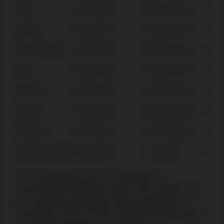
Skrill
50–1.000 €
0–24 Stunden
3 €
Neteller
50–1.000 €
0–24 Stunden
3 €
Rapid Transfer
50–1.000 €
0–24 Stunden
3 €
Jeton
50–1.000 €
0–24 Stunden
3 €
MiFinity
50–1.000 €
0–24 Stunden
3 €
Bitcoin
20–1.000 €
0–24 Stunden
3 €
Ethereum
20–1.000 €
0–24 Stunden
3 €
Banküberweisung
50–2.500 €
1–5 Tage
3 €
Für Auszahlungen kannst du ebenfalls aus
verschiedenen Methoden wählen. Wir empfehlen, für
die Auszahlung denselben Zahlungsmethode zu
verwenden, die Sie für die Einzahlung genutzt haben,