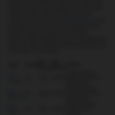
Markt. Die verschiedenen Variationen von Blackjack,
Roulette, Poker und einzigartigen Game Shows wie
"Deal or No Deal" werden von den führenden
Anbietern Evolution Gaming und
Pragmatic Play
24/7
live gestreamt. Du kannst das authentische Casino-
Erlebnis jederzeit zu Hause oder unterwegs
genießen. Dank modernster HTML5-Programmierung
laufen alle Spiele auf jedem Smartphone genauso gut
wie auf dem PC oder Tablet.
Min.
Max.
Spiel
Anzahl
Anbieter
Einsatz
Einsatz
Evolution Gaming,
Live
20+
0,10€
1.000 €
Pragmatic Play, Red
Roulette
Tiger Gaming
Evolution Gaming,
Live
30+
€0,50€
5.000 €
Pragmatic Play, Red
Blackjack
Tiger Gaming
Evolution Gaming,
Live
10+
1,00€
2.000 €
Pragmatic Play,
Poker
GameArt