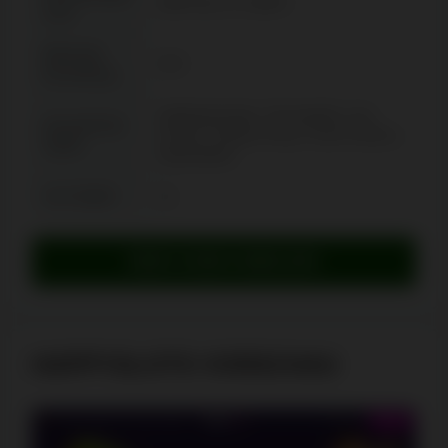
200% bis zu 1.000 €
onus
Minimale
20 €
Einzahlung
Spielautomaten, Tischspiele, Live
Auswahl der
Casino, Feature Drop, Crash Games,
Spiele
Sportwetten
Live-Spiele
Ja
BEIM CASINO ANMELDEN
HAPPYSLOTS VORSCHAU