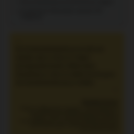
Eine Auszahlung ist erst ab 50 Euro möglich
Es gibt keine FAQ-Seiten und kein VIP-
Programm
“
Der Ersteinzahlungsbonus ist mehr als
attraktiv, aber er muss in 3 Tagen
durchgespielt werden. Wähle deine
Einzahlung so, dass es zeitlich bei dir passt,
die Umsatzanforderung zu erfüllen.
”
Bashkim Vurcer
Master in Allgemeiner Linguistik - Grammatiktheorie
und Kognitive Sprachwissenschaft, Expertise in
Psycho-, Patho- und Neurolinguistik, moderne
Grammatiktheorie, Forschung zu Spracherwerb und
Sprachpathologien, praktische Anwendung der
theoretischen Kennt