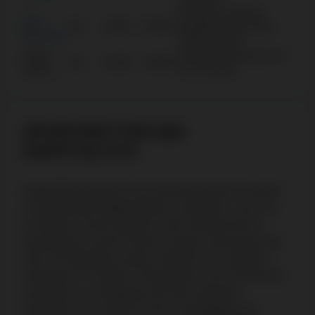
Evolution Gaming,
Live
15+
0,50€
5.000 €
Pragmatic Play, Red
Baccarat
Tiger Gaming
Game
Evolution Gaming, Just
10+
0,10€
1.000 €
Shows
For The Win
SPORTWETTEN BEI
HAPPYSLOTS
HappySlots bietet dir eine beeindruckende Auswahl
an Sportwetten-Möglichkeiten, besonders, wenn du
an Wetten auf die deutsche oder österreichische
Bundesliga und die Premier League interessiert bist.
Über 40 Sportarten stehen inklusive der virtuellen
Sportarten E-Fußball, E-Basketball und E-Eishockey
insgesamt zur Verfügung. Bei den regulären
Sportarten wie Fußball, Tennis, Basketball und