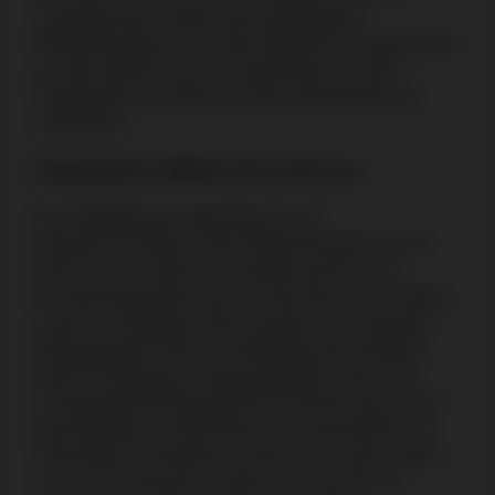
zugutekommen. Neben dem großzügigen
Willkommensbonus und dem täglichen Cashback gibt
es viele Aktionen bei den Sportwetten, um dein
Spielkapital zu erhöhen und das Spielerlebnis zu
verbessern.
HappySlots Willkommensbonus
Das Highlight bei HappySlots ist der
überdurchschnittlich hohe Willkommensbonus von
200% bis zu 1.000€, der komplett auf die erste
Einzahlung gewährt wird. Um den Bonus zu erhalten,
musst du mindestens 20€ einzahlen, der maximale
Betrag liegt bei 500€. Du bekommst das Doppelte
deiner Einzahlung als Bonusguthaben dazu. Die
Umsatzanforderung liegt beim 30-fachen des reinen
Bonusbetrags, und der Bonus ist ausschließlich für
Slots gültig. Tischspiele und das Live Casino tragen
nicht zum Umsatz bei. Zudem muss der Bonus