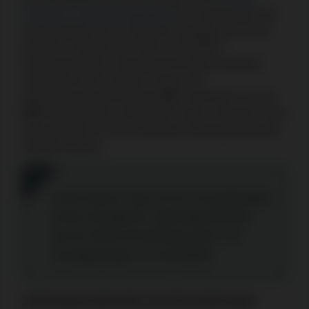
Palette an Zahlungsmethoden
für Einzahlungen und
Auszahlungen, die in Österreich gängig sind. Dazu
gehören E-Wallets wie Skrill und Neteller,
Kryptowährungen, Banküberweisungen sowiedie
Paysafecard als Prepaid-Lösung. Die
Mindesteinzahlung liegt bei
20€
, während du erst ab
50€
Auszahlungen veranlassen kannst. Beachte, dass
Auszahlungen nur auf verifizierte Zahlungsmethoden
erfolgen können.
Achte darauf, dass du für Auszahlungen
immer die gleiche Zahlungsmethode
wie für deine Einzahlung nutzt, um
Verzögerungen zu vermeiden.
Zahlungsmethoden für Einzahlungen