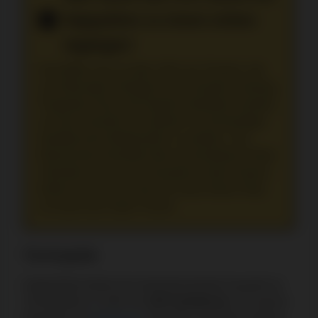
HappySlots zu einem echten
Highlight?
Sie treffen sich an über 100 Live-Tischen, die
von führenden Anbietern wie Evolution Gaming,
Pragmatic Play und Playtech betrieben werden,
um eine Vielzahl von Spielen in hochwertiger
Qualität ohne Wartezeiten zu erleben. Von
klassischem Roulette über verschiedene Poker-
Varianten bis hin zu innovativen Game Shows
findet man rund um die Uhr einen freien Platz
an einem der vielen Tische.
Tischspiele
HappySlots bietet eine beeindruckende Auswahl an
Tischspielen in mehr als
150 Variationen
. Du kannst