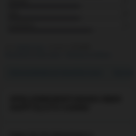
Zahlungen
6.7
Mobil
6.5
Kundendienst
7.5
Autor:
Bashkim Vurcer
Aktualisiert:
07.04.2025
Wie bewerten wir online Casinos
Offenlegung von Werbung
Zahlungsmethoden bei HappySlots Casino
Boni und 
SPIELERBEWERTUNGEN ÜBER
HAPPYSLOTS CASINO
Fügen Sie Ihre Bewertung zu