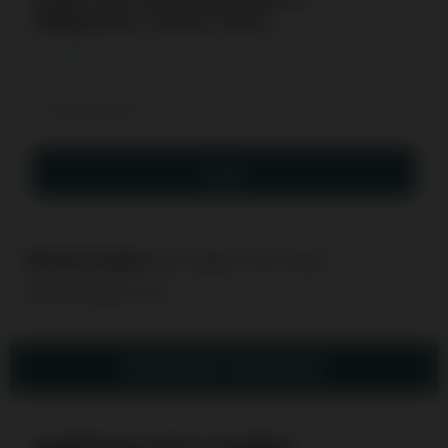
HappySlots Casino hinzu
Senden
Bewertungen
(Es liegen noch keine
Bewertungen vor.)
BEWERTUNG HINZUFÜGEN