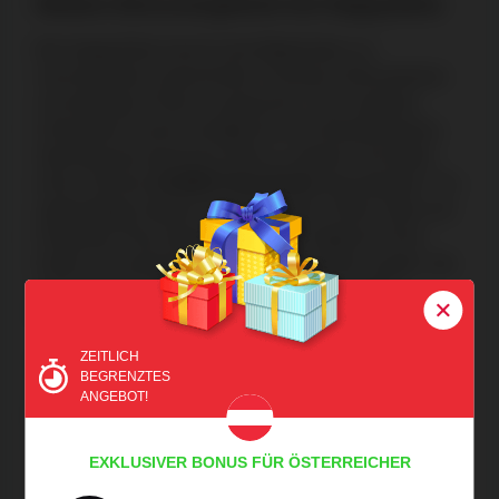
Weitere Bonusangebote bei HappySlots
Bei HappySlots hast du die Möglichkeit, an
verschiedenen spannenden Turnieren teilzunehmen
und attraktive Preise zu gewinnen. Das Legends
Unleashed Turnier ermöglicht es dir beispielsweise,
Spinomenals ikonische Slots zu spielen und dabei
einen Teil des
10.000€ Preis-Pools
abzustauben. Für
regelmäßige Spieler sind die Drops & Wins Slots von
Pragmatic Play interessant, da hier tägliche Preis-
Drops und wöchentliche Turniere auf dich warten, die
mit nur einem Dreh zum großen Gewinn führen
können.
ZEITLICH
Wer noch mehr Spannung sucht, kann in der
BEGRENZTES
Spinomenal Spinoleague um einen
ANGEBOT!
beeindruckenden Preispool von 10.000.000€
kämpfen. Zudem gibt es die Yeet&Sweet-Turniere, bei
EXKLUSIVER BONUS FÜR ÖSTERREICHER
denen du mit etwas Glück eine der 10 x 100.000€
gewinnen kannst.