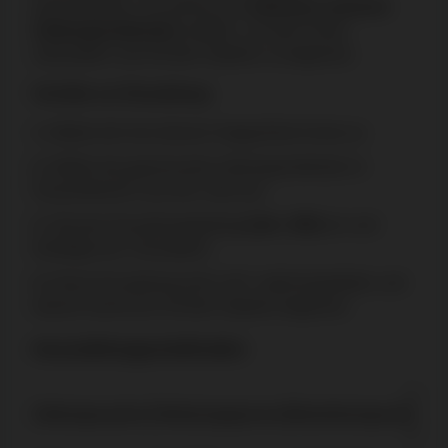
durchzuführen. Du kannst aus
mehreren sicheren
Zahlungsmethoden
wählen, um dein Konto
aufzuladen und mit dem Spielen zu beginnen.
Schritte zur Einzahlung:
Melde dich bei deinem HappySlots Konto an.
Wähle die gewünschte Zahlungsmethode im
Kassenbereich aus der Liste aus.
Gib den Einzahlungsbetrag
(min. 20€)
ein und
bestätige die Transaktion.
Deine Einzahlung wird i.d.R. sofort bearbeitet, und
danach kannst du mit dem Spielen beginnen.
Auszahlungsmethoden
Gebü
Zahlungssystem
Abhebungsgrenzen
Bearbeitungszeit
für d
Rück