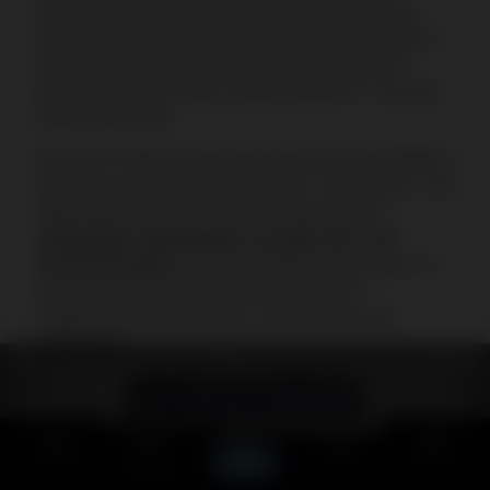
dennoch kannst du die meisten Casinospiele (mit
Ausnahme einiger älterer Titel) bequem über deinen
mobilen Browser auf dem Handy genießen. Alle
getesteten Spiele liefen sowohl auf dem PC als auch
mobil einwandfrei.
Dank der HTML5-Technologie passt sich die Plattform
nahtlos an die Größe aller Desktop-, Smartphone- und
Tablet-Bildschirme an. Dadurch kannst du ein
vollwertiges Spielerlebnis auf allen iOS- und
Android-Geräten
genießen. Melde dich einfach mit
deinen Benutzerdaten an und du kannst im
HappySlots Casino spielen, wo immer du auch
gerade bist.
Durch die Nutzung dieser Website stimmen Sie der Verwendung
von Cookies zu, um die Leistung zu verbessern und Ihre
Benutzererfahrung zu optimieren. Weitere Informationen finden
Sie auf unserer
Cookie-Richtlinieseite.
OK
Neue Casinos
Schnelle
Menü
Boni
Bewertungen
Auszahlungen