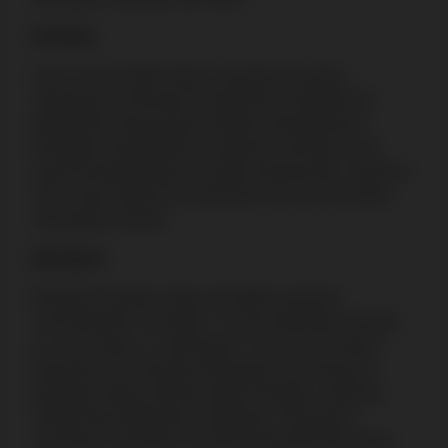
Roulette
Fans von Roulette finden Varianten für jedes
Spielniveau, darunter Europäisches Roulette mit
geringerem Hausvorteil und das amerikanische
Roulette mit Doppelnull. Exklusive Versionen wie
Zoom Roulette bieten schnelle Spielrunden, während
VIP-Tische höhere Einsatzlimits und eine luxuriöse
Atmosphäre bieten.
Blackjack
Blackjack-Spieler haben die Wahl zwischen
verschiedenen Varianten. 21 Burn Blackjack erlaubt
es, eine Karte zu „verbrennen“ und neu zu ziehen.
Klassiker wie European Blackjack und American
Blackjack bieten jeweils eigene Regeln, während
Single Deck Blackjack und Super 7 Blackjack
zusätzliche Optionen und Wettmöglichkeiten bieten.