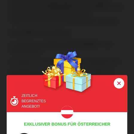
Durch einen
75 % Match-Bonus bis zu 250 €
können
Sie Ihre Einzahlung steigern und mehr
Gewinnchancen in Ihren Lieblingsspielen genießen.
So erhalten Sie den Bonus:
Geben Sie den
Bonus-Code FUNDAY
in das
Promo-Feld ein.
Tätigen Sie eine Einzahlung von mindestens 35 €.
Erhalten Sie einen Bonus von bis zu 250 € und
Genießen Sie Ihren Sonntag.
Krypto-Cashback – 10 % Rückerstattung
ZEITLICH
auf Verluste
BEGRENZTES
ANGEBOT!
Das Rockwin Casino bietet einen
10 % Crypto-
Cashback-Bonus
für Spieler, die mit
EXKLUSIVER BONUS FÜR ÖSTERREICHER
Kryptowährungen spielen. Jeden Sonntag können