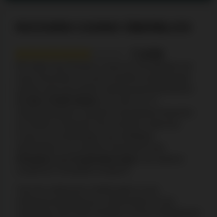
ROCKWIN CASINO ÜBERBLICK
7.1/10
Wir haben das Rockwin Casino für Sie getestet und
waren besonders von den schnellen Auszahlungen
(sofort) sowie der großen Spielauswahl beeindruckt.
Mit
über 10.000 Spielen
von mehr als 70
Softwareanbietern, darunter renommierte Entwickler
wie NetEnt, Pragmatic Play und BSG, bietet das
Casino ein hochwertiges und vielfältiges
Spielerlebnis. Ein weiterer Pluspunkt ist die
Akzeptanz von Kryptowährungen
, die Spielern
zusätzliche Flexibilität ermöglicht.
Trotz der zahlreichen Vorteile gibt es noch
Verbesserungspotenzial, insbesondere bei der
Antwortzeit auf E-Mail-Anfragen und der Verfügbarkeit