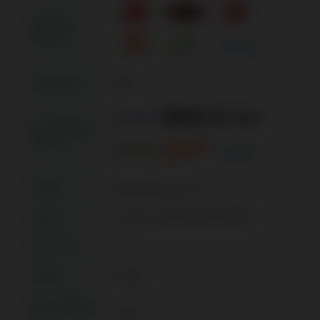
Software-
Anbieter
+ 33 Mehr
Gegründet
2023
Einzahlungsm
ethoden
+ 10 Mehr
E-Mail
support@rockwin.io
Lizenz
Curaçao, OGL/2023/176/0095
Live-Chat
Ja
Spiele
10.000+
Auszahlungsz
Sofort
eit