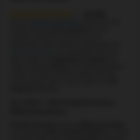
8.7/10
Bei den
Rockwin Casino Boni
erwartet dich eine
Vielzahl attraktiver
Bonusangebote
. Davon
profitieren sowohl die neuen als auch die
bestehenden Spieler. Besonders großzügig ist der
Willkommensbonus
. Das wäre jedoch noch nicht
alles, es gibt auch
Reload-Boni
,
Freispiele
und
andere saisonale
Aktionen
, die laufend aktualisiert
werden. Für Spieler, die oft einzahlen oder hohe
Einsätze tätigen wollen, können zudem vom
VIP-
Programm
profitieren.
Der 3.500 € + 400 Freispiele Rockwin
Willkommensbonus
Rockwin
Österreich
bietet ein
Willkommenspaket
von insgesamt
3.500 € und 400 Freispiele
an. Dieses
ist verteilt auf die ersten 4
Einzahlungen
. Mit diesem