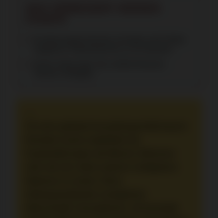
WAS VERBESSERT WERDEN
KÖNNTE
Kundensupport könnte schneller auf E-Mails
reagieren: Antwortzeit bis zu 24 Stunden.
Keine native App: Nur mobile Browser-
Version verfügbar.
“
Für eine optimale Auszahlungserfahrung im
Rockwin Casino empfehlen wir,
Kryptowährungen wie Bitcoin, Ethereum
oder eine der vielen anderen verfügbaren
Optionen zu nutzen. Diese
Zahlungsmethoden ermöglichen
blitzschnelle Transaktionen, oft innerhalb