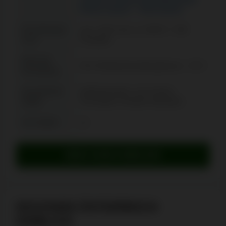
iPhone Casinos
・
iPad Casinos
Einzahlungsb
max. 150 % bis zu 3.500 € + 400
onus
Freispiele
Minimale
20 €; Mindesteinzahlungsbonus - 20 €
Einzahlung
Auswahl der
Spielautomaten, Live Casino,
Spiele
Tischspiele, Roulette, Blackjack
Live-Spiele
Ja
BEIM CASINO ANMELDEN
ROCKWIN ÖSTERREICH
EINBLICK