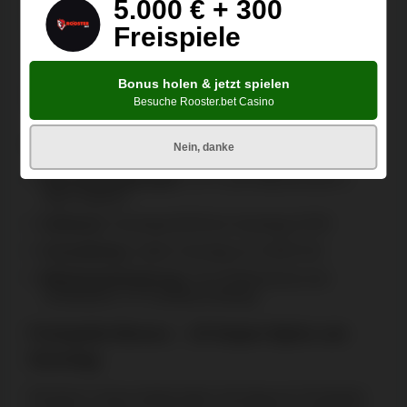
Spieler eine Rückerstattung von 10 % ihrer
5.000 € + 300
Nettoverluste der vergangenen Woche erhalten –
Freispiele
ohne Umsatzanforderungen. Dieses Angebot richtet
sich an Spieler, die regelmäßig mit Krypto-Einsätzen
Bonus holen & jetzt spielen
spielen und so eine gewisse Rückerstattung für ihre
Besuche Rooster.bet Casino
Verluste erhalten möchten.
Wichtige Details zum Cashback-Bonus:
Nein, danke
Bonusbedingungen:
10 % auf Nettoverluste in
allen Spielen
Zeitraum:
Sonntag 00:00 bis Samstag 23:59
Auszahlung:
Jeden Sonntag vor 18:00 Uhr
Mindestanforderung:
10 € Nettoverlust und
mindestens 1 € Cashback-Betrag
Freispiele Bonus – 15 Super-Spins am
Sonntag
Rockwin Casino bietet jeden Sonntag ein Freispiele-