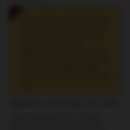
Nicht vergessen, bei jeder Einzahlung
muss der entsprechende Bonuscode
(RYTYM, PULSE, DRIVE, IGNITE)
eingeben werden, um den
Willkommensbonus zu aktivieren. Am
besten nutzen Sie die Freispiele sofort,
da sie nur für ausgewählte Spiele,
sowie für eine begrenzte Zeit verfügbar
sind.
Reload-Bonus am Sonntag – Bis zu 250 €
Jeden Sonntag bietet Rockwin Casino seinen
Spielern die Möglichkeit, mit einem attraktiven
Reload-Bonus das Spielerlebnis zu verbessern.