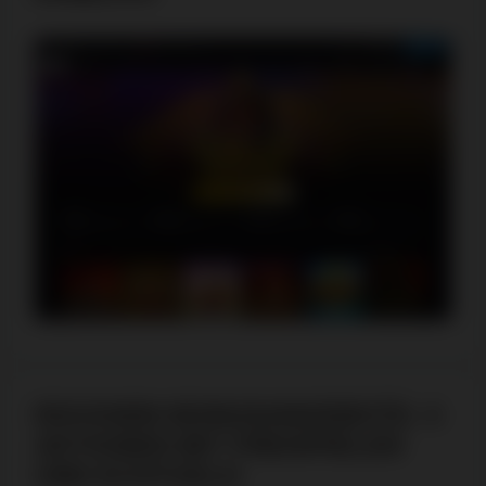
ROCKWIN BONUSANGEBOTE: 4
AKTIONEN MIT FREISPIELEN
UND ECHTGELD