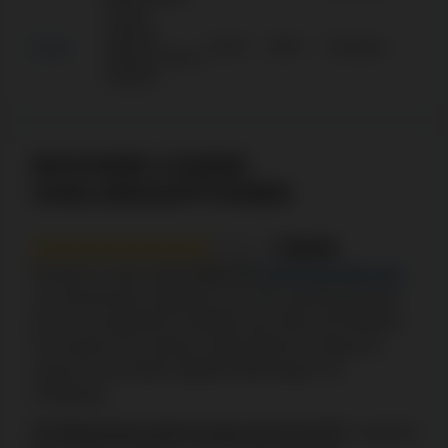
Casino
Hold’em,
Poker
0,25 €
250 €
Evolution
Ultimate Texas
Hold’em
ROCKWIN CASINO
ZAHLUNGSOPTIONEN
7.8/10
Rockwin Casino bietet
über 30
Zahlungsmethoden
,
von klassischen Optionen wie Visa und MasterCard
bis hin zu beliebten E-Wallets wie Skrill und Neteller.
Für Krypto-Fans stehen zudem Bitcoin, Dogecoin,
Litecoin und andere digitale Währungen zur
Verfügung.
Die Mindesteinzahlung liegt meist bei 20 €
, maximal