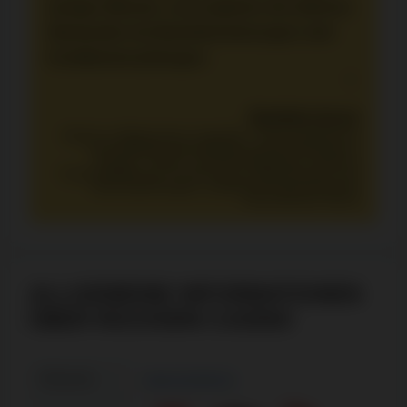
weniger Minuten, und umgehen die üblichen
Wartezeiten bei Banküberweisungen oder
Kreditkartenzahlungen.
”
Bashkim Vurcer
Master in Allgemeiner Linguistik - Grammatiktheorie
und Kognitive Sprachwissenschaft, Expertise in
Psycho-, Patho- und Neurolinguistik, moderne
Grammatiktheorie, Forschung zu Spracherwerb und
Sprachpathologien, praktische Anwendung der
theoretischen Kennt
ALLGEMEINE INFORMATIONEN
ÜBER ROCKWIN CASINO
Webseite
www.rockwin.io