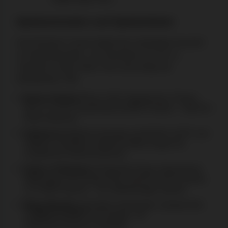
Spielautomaten und Spielanbieter
Das Rockwin Casino bietet eine vielseitige Auswahl
an Spielautomaten, von Klassikern bis hin zu
modernen Video-Slots. Hier sind einige der
beliebtesten Titel:
Book of Dead
(Play’n GO): Ägyptisches Thema,
96,21 % RTP, Expanding Symbol Feature – ideal für
hohe Gewinne.
Starburst
(NetEnt): Klassiker mit 96,09 % RTP und
mittlerer Volatilität. Starburst Wilds sorgen für
zusätzliche Gewinnchancen.
Gates of Olympus
(Pragmatic Play): Griechische
Mythologie mit Cluster-Pays, 96,50 % RTP und bis
zu 5.000x Gewinn – für risikofreudige Spieler.
Mega Moolah
(Quickfire): Berühmter Jackpot-Slot
mit
88,12 % RTP
und riesigen, oft
millionenschweren Jackpots.