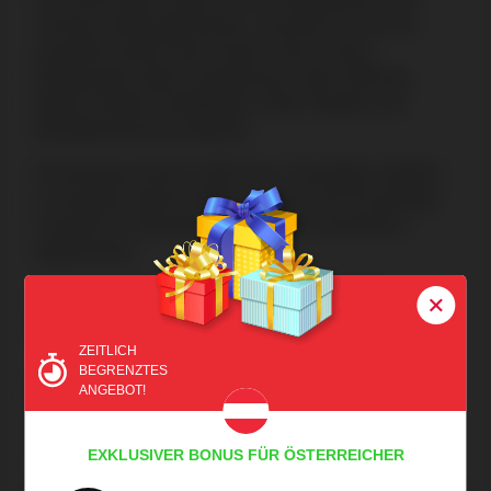
sicheren Zahlungsdiensten, mit denen du ab 20 €
einzahlen kannst. Bei unseren Gioo Casino
Erfahrungen haben Paysafecard, Jeton, MiFinity,
Rapid Transfer, Kreditkarten, Skrill, Neteller und
Banküberweisung entdeckt.
Einzahlung sind bis 5.000 € pro Transaktion möglich,
je nachdem welche Option du nutzt. Die Einzahlung
erscheint in Sekunden auf deinem Casinokonto –
gebührenfrei.
Auch bei Auszahlungen fallen keine Gebühren an.
Abheben kannst du zwischen 20 € und 5.000 € pro
Transaktion. Im Monat kannst du bei Gioo Casino bis
ZEITLICH
BEGRENZTES
zu 30.000 € abheben. Zahlst du mit E-Wallets aus,
ANGEBOT!
findest du deine Gewinne innerhalb eines Tages auf
deinem Konto. Abhebungen via Banküberweisung
dauern bis zu 10 Tage.
EXKLUSIVER BONUS FÜR ÖSTERREICHER