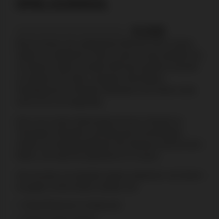
SPIELAUSWAHL
0.1/10
Bist du bereit, die aufregende Welt der Gioo Casino
Spiele zu entdecken? Gioo Casino ist der perfekte Ort,
um deinen Spaß zu stillen! Mit einer großen Auswahl
an Spielen wie Slots, Jackpots, Bonuskauf,
Sofortgewinne, Roulette, Blackjack und vielem mehr
wird es dir nie langweilig.
Das Live Casino überzeugt mit einer Vielzahl an
Tischspiel-Varianten und dank der hochwertigen
Grafik und Audioqualität der HD-Streams wirst du dich
fühlen, als wärst du tatsächlich im Casino.
Hier konnten wir beliebte Spiele entdecken, bei denen
du gegen echte Dealer antrittst, wie
Sweet Bonanza CandyLand