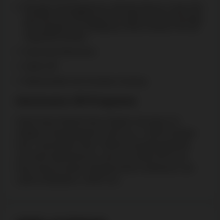
Riesiger Sonntagsbonus: Mit dem Bonus Code S50
und einer Einzahlung ab 20, stehen dir am Sonntag
50 Freispiele zur Verfügung. Diese müssen 30-mal
umgesetzt werden.
Saisonale Missionen
Sofort VIP
Nebenwetten bei Evolution Gaming
GiooCasino VIP-Programm
GiooCasino belohnt treue Spieler mit einem 14-
stufigen Treueprogramm, das bis zu 1.000 € bringen
kann. Geschenke, Boni, höhere Auszahlungslimits
und mehr bekommst du, wenn du Sofort-VIP wirst.
Dazu lässt du deine Handynummer verifizieren und
zahlst mindestens 1.000 € ein.