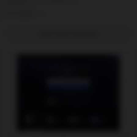
Eigentümer
N1 Interactive Ltd
SSL-Zertifikat
Ja
BEIM CASINO ANMELDEN