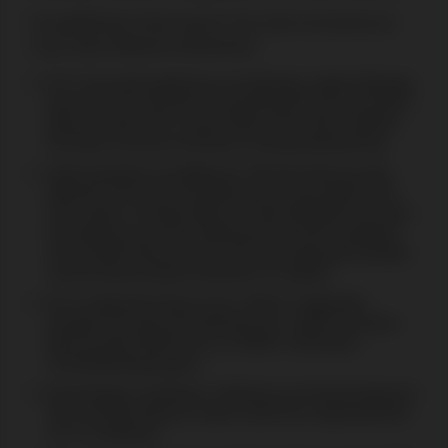
Dir gefällt das GiooCasino? Gut, denn du kannst an
noch mehr Aktionen teilnehmen.
50 % Einzahlungsbonus am Montag: Jeden Montag
kannst du dir mit einer Einzahlung ab 20 € und dem
Bonus Code DAY1 einen Bonus bis 100 € abhole.
Der Bous hat eine 40-fache Umsatzanforderung
100 Freispiele am Mittwoch: Mit dem Bonuscode
WED20 und einer Einzahlung von 20 € gibt es 40
Free Spins, mit dem Bonus Code WED50 und einer
Einzahlung von 50 € bekommst du 100 Freispiele.
Auch dieser Bonus muss 40-mal umgesetzt werden
und du kannst damit maximal 2 € setzen
50 % Highroller Bonus bis 2.000 €: Highroller
erhalten ab einer Einzahlung von 1.000 € mit dem
Bonuscode HIGH5 bis zu 2.000 €. (40-fache
Umsatzbedingungen)
Donnertags Cashback: Zahlst du am Donnerstag ab
20 € mit dem Bonus Code CASH ein, bekommst du
15 % Cashback