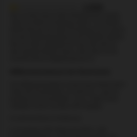
1.3/10
Wer im GiooCasino echtes Geld gewinnen möchte,
sollte eine kleine Einzahlung machen. Der Anbieter
belohnt dich bei der ersten Einzahlung und du kannst
dir einen Willkommensbonus und Freispiele abholen.
Wer der Online Spielbank die Treue hält, darf sich
über laufende Aktionen freuen. Aber sehen wir die
einzelnen Bonus Angebote genauer an.
Willkommensbonus bei GiooCasino
Das Willkommenspaket im GiooCasino belohnt deine
ersten drei Einzahlungen. Du kannst dir – wenn du
den Bonus voll ausschöpfst – bis zu 1.000 € Extra-
Guthaben sichern und dazu 250 Freispiele.
So sieht der Bonus im Detail aus:
Einzahlung: 100 % Bonus bis 200 € + 100