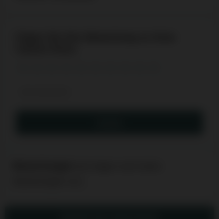
Fügen Sie Ihre Bewertung zu Gioo
Casino hinzu
Senden
Bewertungen
(Es liegen noch keine
Bewertungen vor.)
BEWERTUNG HINZUFÜGEN