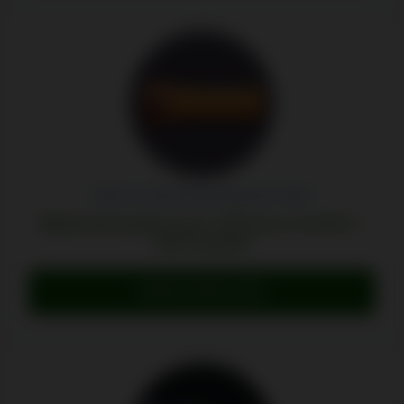
Bearo Casino Bewertung für 2026
Willkommenspaket: max. 175% bis zu 14.000 € +
400 Freispiele
BONUS ERHALTEN