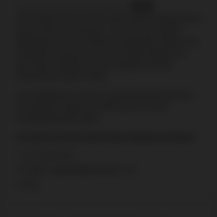
0/10
Wer Fragen hat, kann den GiooCasino Kundenservice
rund um die Uhr erreichen. Im Live-Chat sind die
Mitarbeiter rasch zur Stelle und antworten höflich und
kompetent. Es gibt auch einen E-Mail-Support, für
alle, deren Anliegen nicht so dringend ist oder
Dokumente senden wollen.
Der FAQ-Bereich auf der Casinoseite gibt Antworten
auf einfache Fragen und hilft schon vor einer
Kontaktaufnahme weiter.
So kannst du den GiooCasino Support erreichen:
24/7 Live-Chat
E-Mail: support@gioocasino.com
FAQ