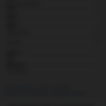
Benutzerfreundlichkeit
1.9
Aktionen
1.3
Software
1
Spielautomaten
0.7
Spielarten
0.1
Zahlungen
1
Mobil
2
Kundendienst
0
Autor:
Bashkim Vurcer
Aktualisiert:
27.10.2025
Wie bewerten wir online Casinos
Offenlegung von Werbung