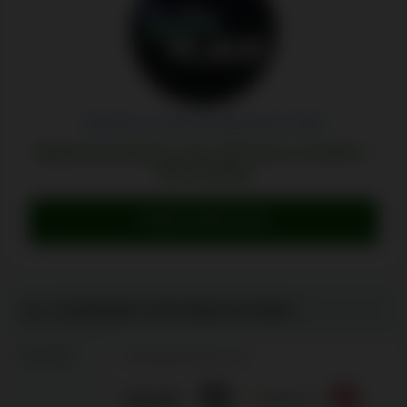
WinPlace Casino Bewertung für 2026
Willkommensbonus: max. 100 % bis zu 14.000 € +
300 Freispiele
BONUS ERHALTEN
ALLGEMEINE INFORMATIONEN
Webseite
www.gioocasino.com