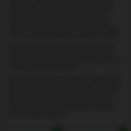
Das Gioo Casino ist mobilfreundlich und kann von
einer Vielzahl von mobilen Geräten, einschließlich
Smartphones und Tablets, genutzt werden. Das
Casino hat keine eigene mobile App, aber seine
Website ist für die mobile Nutzung optimiert und kann
über einen mobilen Webbrowser aufgerufen werden.
Die mobile Version des Casinos bietet die gleichen
Features und Funktionen wie die Desktop-Version,
einschließlich sicherer Zahlungsoptionen, Promotions
und Boni sowie Kundensupport.
Die Spieler können auf ihren mobilen Geräten auf das
Gioo Casino zugreifen, indem sie einfach die Website
des Casinos in ihrem mobilen Webbrowser aufrufen.
Die Website ist responsiv gestaltet, das heißt, sie
passt sich automatisch an die Größe und Auflösung
des verwendeten Geräts an.