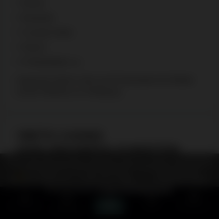
Boxen
Baseball
Counter-Strike
Dota-2
E-Basketball u.a.
Insgesamt stehen mehr als 50 Sportarten für Wetten
auf der Website zur Verfügung.
YBETS CASINO
ZAHLUNGSMÖGLICHKEITEN
Durch die Nutzung dieser Website stimmen Sie der Verwendung
von Cookies zu, um die Leistung zu verbessern und Ihre
1/10
Benutzererfahrung zu optimieren. Weitere Informationen finden
Das Casino akzeptiert Kryptowährungen,
Sie auf unserer
Cookie-Richtlinieseite.
Banküberweisungen, Karten und e-Wallets für
OK
Neue Casinos
Schnelle
Menü
Boni
Bewertungen
Einzahlungen und Auszahlungen.
Sie können alle
Auszahlungen