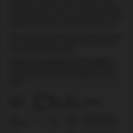
ausgegeben oder welche Zahlen gezogen wurden.
Diese Informationen werden von der Casino-Software
verarbeitet, um basierend auf den Spielregeln und der
aktuellen Spielsituation die Gewinne zu berechnen.
Das Live-Casino repräsentiert die nächste Generation
des Online-Glücksspiels, indem es ein realistisches
und interaktives Erlebnis bietet.
In diesem Casino finden Sie 379 Live-Spiele
von
Anbietern wie Evolution, Ezugi, PragmaticPlayLive
und Belatra. Hier sind ein paar beliebte Live-Dealer-
Spiele:
Anzahl
Art des
Min.
Max
der
Anbieter
Spiels
Einsatz
Einsatz
Spiele
Live-
0,1
1.000
Evolution, Ezugi,
16
Blackjack
Euro
Euro
Pragmaticplaylive