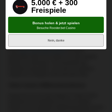
5.000 € + 300
Es wird ein Cashback von 20 % angeboten, basierend
auf der Spielererfahrung, sowie ein spezielles VIP-
Freispiele
Programm, das Cashback für Live-Spiele gewährt.
Ein besonderes Bonusspiel, bei dem Spieler mit einer
Bonus holen & jetzt spielen
Besuche Rooster.bet Casino
Einzahlung von 50 Euro bis zu 5 BTC gewinnen
können. Hier erhalten sie drei Glücksspins, um diesen
Betrag zu ergattern.
Nein, danke
Diese
Boni und Sonderangebote
wechseln
regelmäßig, daher ist es ratsam, sich über aktuelle
Aktionen zu informieren. Der Gesamtwert der
Angebote ist beachtlich, auch wenn ein größeres
Angebot an Freispielen wünschenswert wäre.
Ybets Casino Willkommensbonus
Sobald Sie sich als neuer Spieler im Ybets Casino
registrieren und mindestens 15 Euro einzahlen,
erhalten Sie ein attraktives Willkommenspaket auf Ihre