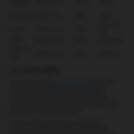
96,08%
hoch
28873x
Nolimit
Syndrome
Outsourced
96,08%
hoch
5000x
Nolimit
Pragmatic
6 Jokers
96,55%
hoch
5000x
Play
Cows &
96,03%
hoch
15000x
Endorphina
Ufos
Temple of
96.01%
hoch
7333x
Quickspin
Paw
Live Casino Spiele
Die Besonderheit des
Live-Casinos
besteht in der
Interaktion mit echten Dealern, die in speziell
eingerichteten Studios arbeiten. Über mehrere
Kameras wird jede ihrer Aktionen in Echtzeit auf den
Bildschirm der Spieler übertragen.
An den Spieltischen befinden sich spezielle
Sensoren, die präzise erfassen, welche Karten