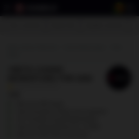
2
Bizzo Casino Boni
Exklusive Boni
King Billy Casino Boni
Onl
Online Casinos Österreich
Casino Bewertungen
Ybets
Casino
YBETS CASINO
BEWERTUNG FÜR 2026
1/10
Mehr als 6.000 Spiele
Hohe Diversität an Bingo und Livespielen
150+ Roulette Auswahlmöglichkeiten
Hohe Auszahlungslimits bis zu 18.000
Mehr als 2.000 Online Slot Game