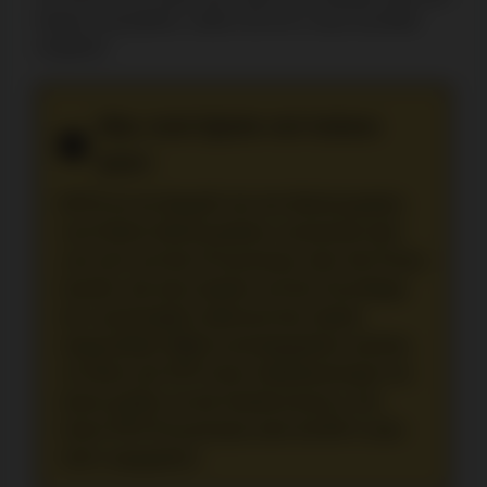
Namen auswählen, indem Sie ihn in das Suchfeld
eingeben.
Was sind Spiele mit hohem
RTP?
(RTP) ist ein Begriff, der bei Glücksspielen
und Online-Glücksspielen verwendet wird
und sich auf den Prozentsatz oder die Preise
bezieht, die dem Spieler auf der Grundlage
der ursprünglich während des Spiels
eingezahlten Mittel zurückgegeben werden.
Je höher der RTP eines Spielautomaten ist,
desto größer ist die Gewinnchance. Ein
hoher RTP-Prozentsatz wird mit 98 % oder
mehr angegeben.