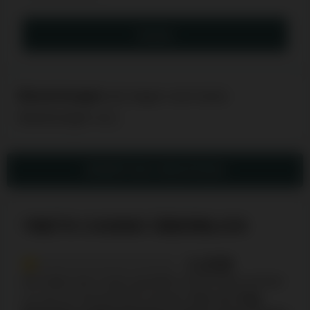
Senden
Bewertungen
(Es liegen noch keine
Bewertungen vor.)
BEWERTUNG HINZUFÜGEN
YBETS CASINO ÜBERBLICK
1.1/10
Wir haben das Casino gründlich recherchiert und hier
ist, was wir herausfinden konnten:
Das von Sigg