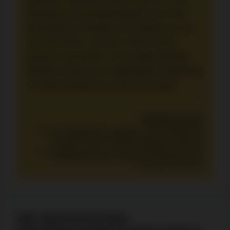
Nachteile und die Wahl hängt oft von den
persönlichen Vorlieben des Spielers ab. Ich
rate aber Ihnen, sich das Ybets Casino
genauer anzusehen, schon allein deshalb,
weil das Casino eine unglaubliche Sammlung
von Glücksspielen hat, die sicherstellt.
”
Bashkim Vurcer
Master in Allgemeiner Linguistik - Grammatiktheorie
und Kognitive Sprachwissenschaft, Expertise in
Psycho-, Patho- und Neurolinguistik, moderne
Grammatiktheorie, Forschung zu Spracherwerb und
Sprachpathologien, praktische Anwendung der
theoretischen Kennt
DIE WICHTIGSTEN