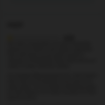
FAZIT
1/10
Wer neben Casinospielen auch gerne Sportwetten
platziert, ist im Slotimo Casino bestens aufgehoben.
Über 3.000 Spiele und eine große Auswahl an
Sportarten und Wettmärkten bieten Abwechslung und
sorgen für langen Spaß beim Spielen.
Der vierteilige Willkommensbonus bis 1.000 € belohnt
deine ersten vier Einzahlungen und du kannst noch
länger spielen. Für noch längere Unterhaltung sorgen
die vielen Aktionen und Turniere, bei denen du Preise
gewinnen kannst.