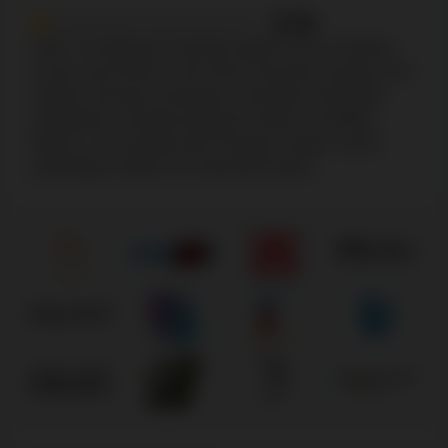
1/10
Über 70 Softwareschmieden geben sich im Slotimo
Casino die Klinke in die Hand. Darunter Evoplay, ELK
Studios, Boongo, Quickspin, Gamomat, Red Tiger,
Endorphina, Irondog, Blueprint, Rabcat, iSoftBet,
Merkur, 1x2 Gaming oder Evolution zeigen, welch
großartigen Spiele sie entwickelt haben.