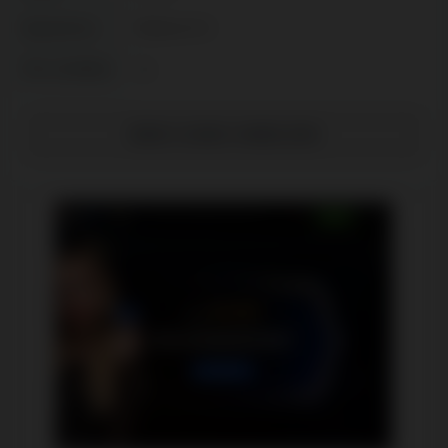
Eigentümer
Bellona N.V.
SSL-Zertifikat
Ja
BEIM CASINO ANMELDEN