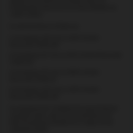
attraktiv ist: Du kannst dir auf deine ersten vier
Einzahlungen kannst du dir ein Extra-Guthaben bis
1.000 € sichern.
So sieht der Bonus im Detail aus:
Einzahlung: 100 % bis zu 300 € mit dem
Bonuscode SLWEL300
Einzahlung: 50 % bis zu 250 € mit dem Bonuscode
SLWEL250
Einzahlung: 50 % bis zu 2500 € mit dem
Bonuscode SLWEL50
Einzahlung: 100 % bis zu 200 € mit dem
Bonuscode SLWEL200
Du hast gewonnen? Gratuliere! Du kannst Gewinne
auszahlen lassen, aber erst muss der Bonus und
deine Einzahlung innerhalb von 21 Tagen 25-mal
umgesetzt werden.