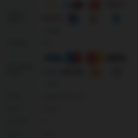
Software-
Anbieter
+ 51 Mehr
Gegründet
2022
Einzahlungsm
ethoden
+ 7 Mehr
E-Mail
support@slotimo.com
Lizenz
Curacao
Live-Chat
Ja
Spiele
3.000+