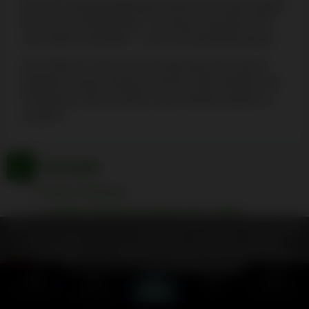
Bei den Zahlungsmethoden findet sicher jeder Spieler
die für ihn richtige Option. Du kannst zwischen 10 €
und 5.000 € einzahlen – auch mit Kryptowährungen.
Das Slotimo Casino hat uns überzeugt: mit seinem
Angebot, seinem Design und den vielen Spielen und
Promotions. Bist du bereit, neuer Slotimo Spieler zu
werden?
Vorteile
Krypto-Zahlungen
Lukrativer Willkommensbonus bis 1.000 €
Durch die Nutzung dieser Website stimmen Sie der Verwendung
3.000+ Casinospiele
von Cookies zu, um die Leistung zu verbessern und Ihre
Benutzererfahrung zu optimieren. Weitere Informationen finden
Einschränkungen
Sie auf unserer
Cookie-Richtlinieseite.
OK
Neue Casinos
Schnelle
Menü
Boni
Bewertungen
Kein VIP-Programm
Auszahlungen