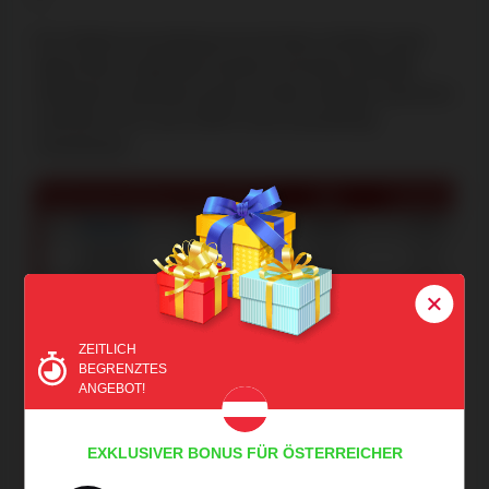
Ein Slotimo Auszahlung ist erst dann erlaubt, wenn
aktive Boni umgesetzt wurden und deine Identität
erfolgreich verifiziert wurde. Ist dies erledigt, kannst du
zwischen 10 € und 5.000 € eine Auszahlung
veranlassen.
Zahlungsmethode
Einzahlung
Zeit
Gebühren
A
Bitcoin
20–10.000 €
Sofort
0 %
Litecoin
20–10.000 €
Sofort
0 %
Ethereum
20–10.000 €
Sofort
0 %
Ripple
20–10.000 €
Sofort
0 %
Tether
20–10.000 €
Sofort
0 %
1
ZEITLICH
BEGRENZTES
Mifinity
10–2.500 €
Sofort
0 %
ANGEBOT!
Skrill
10–10.000 €
Sofort
0 %
Paysafecard
10–1.000 €
Sofort
0 %
EXKLUSIVER BONUS FÜR ÖSTERREICHER
Neteller
10–10.000 €
Sofort
0 %