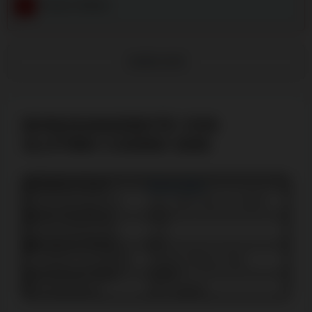
–
Keine Hotline
ANMELDEN
BONUSANGEBOTE VON
SLOTIMO CASINO 2026
🤑 Slotimo Casino
Bonus holen
💰 Einzahlungsbonus
max. 100 % bis zu 1.000 €
💲 Min. Einzahlung
10 €
❗ Bonusbedingungen
x 25
🎰 Software Anbieter
60+
📱 Mobile Kompatibilität
Android, iPhone, iPad
🎲 Anzahl der Spiele
3.000+
🆘 Kundendienst
24/7-Support