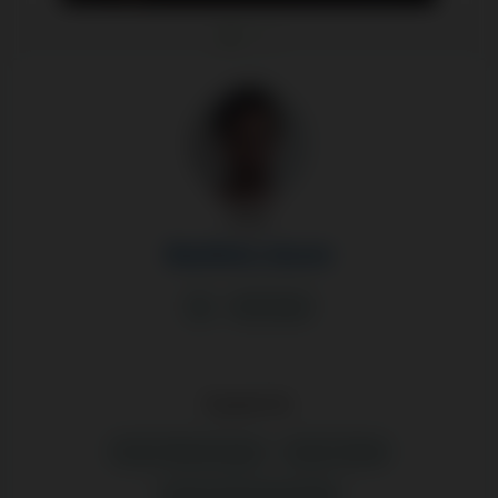
Autor:
Bashkim Vurcer
546 Artikel
Experte für:
Casino Bewertungen
Casino Spiele
Casino Automatenspiele