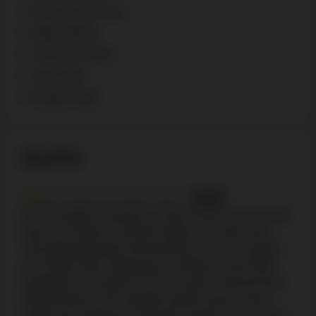
Dead or Alive Live
Mega Wheel
Crazy Coin Flip
Teen Patti
Dragon Tiger
SLOTS
1/10
Bei der großen Auswahl an Slots ist die Chance groß,
dass du all deine Favoriten findest und viele neue
Top-Spielautomaten kennenlernen wirst. Dir werden
auch Book Slots, Megaways und Bonus Kauf Slots
angeboten, bei denen du dir mit einem Extra-Einsatz
Bonusrunden und Freispiele kaufen kannst. Neue