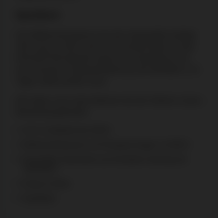
Sportboni
Der Willkommensbonus bei den Sportwetten beträgt
100 % bis zu 100 €, den du dir mit dem Bonus Code
KICKOFF100 abholen kannst. Der Sportbonus hat
eine 16-fache Umsatzanforderung, die ebenfalls in 21
Tagen erfüllt werden muss.
Wir haben noch mehr Aktionen bei der Slotimo Casino
Bewertung gefunden:
10 % Cashback bis 200 €
Weihnachtsrausch: Im Preispool liegen 12.000 €
Dezember Geschenk von Evolution Gaming mit
100.000 €
Drops & Wins
Sportboni