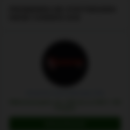
PROBIEREN SIE STATTDESSEN
DIESE CASINOS AUS
Rooster.bet Casino Erfahrungen 2026
Willkommenspaket: max. 100% bis zu 5.000 € + 300
Freispiele
BONUS ERHALTEN