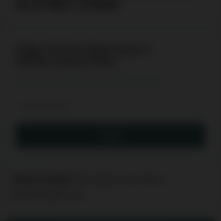
SLOTIMO CASINO
Fügen Sie Ihre Bewertung zu
Slotimo Casino hinzu
Senden
Bewertungen
(Es liegen noch keine
Bewertungen vor.)