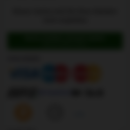
Dieses Casino wird für Ihren Standort
nicht empfohlen
Bonus erhalten und jetzt spielen
Besuche Slotimo Casino
ZAHLUNGEN
+ 7 Mehr