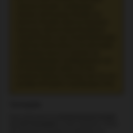
zahlreiche Roulette- und Blackjack-
Varianten. Bei European Roulette und
Immersive Roulette erlebst du klassische
Spannung, während Speed Roulette für
schnelle Runden sorgt. Double Ball Roulette
erhöht die Gewinnchancen mit zwei Kugeln.
Im Blackjack kannst du Varianten wie
Lightning Blackjack mit Blitzgewinnen und
Free Bet Blackjack wählen, bei dem
bestimmte Optionen kostenlos sind. Für eine
gesellige Atmosphäre sorgt Blackjack Party.
Tischspiele
Book of Bet bietet eine
beeindruckende Auswahl
von 150 Tischspielen
in vielen Variationen. Neben
den klassischen Varianten von Blackjack und