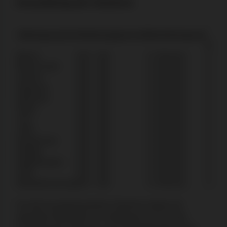
Auszahlung der Gewinne
Geb
Zahlungssystem
Abhebungsgrenzen
Bearbeitungszeit
für
Rück
Bitcoin
30 € - N/A
1-2 Wochen
0 %
Bitcoin Cash
30 € - N/A
1-2 Wochen
0 %
Litecoin
30 € - N/A
1-2 Wochen
0 %
Dogecoin
30 € - N/A
1-2 Wochen
0 %
Ethereum
30 € - N/A
1-2 Wochen
0 %
Tether
30 € - N/A
1-2 Wochen
0 %
Tron
30 € - N/A
1-2 Wochen
0 %
VISA
30 € - N/A
1-2 Wochen
0 %
MasterCard
30 € - N/A
1-2 Wochen
0 %
Neteller
30 € - N/A
1-2 Wochen
0 %
RapidTransfer
30 € - N/A
1-2 Wochen
0 %
Skrill
30 € - N/A
1-2 Wochen
0 %
Banküberweisung
30 € - N/A
1-2 Wochen
0 %
Für die Auszahlung deiner Gewinne stehen dir
dieselben Methoden zur Verfügung, wie bei den