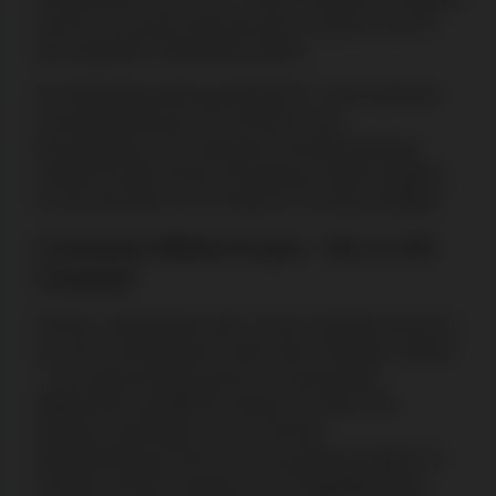
kannst du dir jedes Wochenende versüßen und mit
dem doppelten Startkapital spielen.
Die Mindesteinzahlung beträgt 40 €, und es gilt eine
Umsatzanforderung vom 30-fachen des
Bonusetrages. Der maximale Auszahlungsbetrag
entspricht 100% deiner Einzahlung. Dieses Angebot
ist ausschließlich von Freitag bis Sonntag verfügbar.
3-Varianten-Mittwochsspin – Bis zu 190
Freispiele
Mit dem „Wednesday Spin“-Promo-Angebot kannst du
aus drei verschiedenen Gratis-Spin-Varianten wählen
– eine abwechslungsreiche und spannende
Möglichkeit, die Mitte der Woche zu feiern! Die
Gewinne unterliegen einer 25-fachen
Wettanforderung, bevor eine Auszahlung möglich ist.
Einsätze werden zunächst vom Echtgeldguthaben