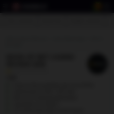
2
Bizzo Casino Boni
Exklusive Boni
King Billy Casino Boni
Onl
Online Casinos Österreich
Casino Bewertungen
Book of
bet Casino
BOOK OF BET CASINO
REVIEW 2026
1/10
Exklusive Bonusangebote über Social Media
Spielauswahl mit über 7.000 Titeln
Mehr als 10 Zahlungsmöglichkeiten
Sportwetten sind möglich
24/7 deutschsprachiger Kundensupport