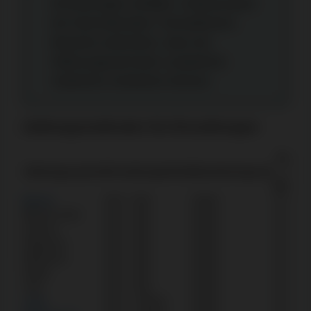
Einzahlungen anfallen, insbesondere
bei internationalen Transaktionen.
Beachte außerdem, dass bei
Währungswechseln zusätzliche
Gebühren entstehen können.
Zahlungsmethoden für Einzahlungen
Gebüh
Zahlungssystem
Einzahlungslimits
Bearbeitungszeit
für d
Einzah
Bitcoin
20 € - N/A
Sofort
0 %
Bitcoin Cash
20 € - N/A
Sofort
0 %
Litecoin
20 € - N/A
Sofort
0 %
Dogecoin
20 € - N/A
Sofort
0 %
Ethereum
20 € - N/A
Sofort
0 %
Tether
20 € - N/A
Sofort
0 %
Tron
20 € - N/A
Sofort
0 %
VISA
20 € - 2.500 €
Sofort
0 %