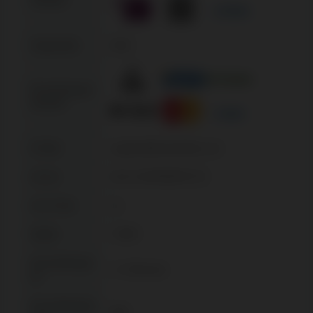
Anbieter
+ 28 Mehr
Gegründet
2022
Einzahlungsm
ethoden
+ 5 Mehr
E-Mail
support@bookofbet.com
Lizenz
ALSI-132405050-F13
Live-Chat
Ja
Spiele
7.000+
Auszahlungsz
1–2 Wochen
eit
Auszahlungsq
96%