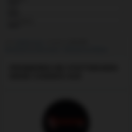
Mobil
1
Kundendienst
1
Autor:
Bashkim Vurcer
Aktualisiert:
08.05.2025
Wie bewerten wir online Casinos
Offenlegung von Werbung
PROBIEREN SIE STATTDESSEN
DIESE CASINOS AUS